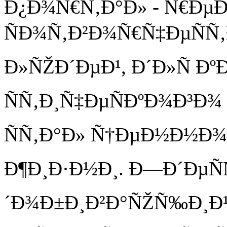
Ð¿Ð¾Ñ€Ñ‚Ð°Ð» - Ñ€Ðµ
ÑÐ¾Ñ‚Ð²Ð¾Ñ€Ñ‡ÐµÑÑ
Ð»ÑŽÐ´ÐµÐ¹, Ð´Ð»Ñ Ð
ÑÑ‚Ð¸Ñ‡ÐµÑÐºÐ¾Ð³Ð¾ 
ÑÑ‚Ð°Ð» Ñ†ÐµÐ½Ð½Ð¾
Ð¶Ð¸Ð·Ð½Ð¸. Ð—Ð´ÐµÑ
´Ð¾Ð±Ð¸Ð²Ð°ÑŽÑ‰Ð¸Ð¹Ñ