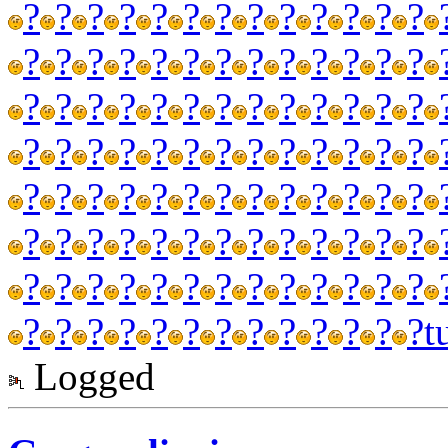
?
?
?
?
?
?
?
?
?
?
?
?
?
?
?
?
?
?
?
?
?
?
?
?
?
?
?
?
?
?
?
?
?
?
?
?
?
?
?
?
?
?
?
?
?
?
?
?
?
?
?
?
?
?
?
?
?
?
?
?
?
?
?
?
?
?
?
?
?
?
?
?
?
?
?
?
?
?
?
?
?
?
?
?
?
?
?
?
?
?
?
?
?
?
?
?
?
?
?
?
?
?
?
?
t
Logged