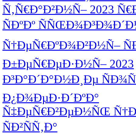
Ñ‚Ñ€Ð°Ð²Ð½Ñ– 2023 Ñ€
ÑÐºÐº ÑÑŒÐ¾Ð³Ð¾Ð´Ð
Ñ†ÐµÑ€ÐºÐ¾Ð²Ð½Ñ– ÑÐ
Ð±ÐµÑ€ÐµÐ·Ð½Ñ– 2023
Ð³Ð°Ð´Ð°Ð½Ð¸Ðµ ÑÐ¾Ñ
Ð¿Ð¾ÐµÐ·Ð´ÐºÐ°
Ñ‡ÐµÑ€Ð²ÐµÐ½ÑŒ Ñ†Ð
ÑÐ²ÑÑ‚Ð°