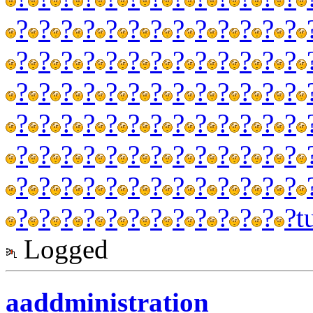
?
?
?
?
?
?
?
?
?
?
?
?
?
?
?
?
?
?
?
?
?
?
?
?
?
?
?
?
?
?
?
?
?
?
?
?
?
?
?
?
?
?
?
?
?
?
?
?
?
?
?
?
?
?
?
?
?
?
?
?
?
?
?
?
?
?
?
?
?
?
?
?
?
?
?
?
?
?
?
?
?
?
?
?
?
?
?
?
?
?
?
t
Logged
aaddministration