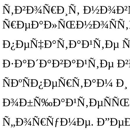
Ñ‚Ð²Ð¾Ñ€Ð¸Ñ‚ Ð½Ð¾Ð²
Ñ€ÐµÐ°Ð»ÑŒÐ½Ð¾ÑÑ‚
Ð¿ÐµÑ‡Ð°Ñ‚Ð°Ð¹Ñ‚Ðµ Ñ
Ð·Ð°Ð´Ð°Ð²Ð°Ð¹Ñ‚Ðµ Ð
ÑÐºÑÐ¿ÐµÑ€Ñ‚Ð°Ð¼ Ð¸
Ð¾Ð±Ñ‰Ð°Ð¹Ñ‚ÐµÑÑŒ
Ñ„Ð¾Ñ€ÑƒÐ¼Ðµ. Ð”ÐµÐ