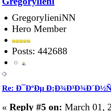
Gregorylieni
GregorylieniNN
Hero Member
Posts: 442688
Re: Ð¯ÐºÐµ Ð¡Ð¾Ð³Ð¾Ð´Ð½Ñ
«
Reply #5 on:
March 01, 