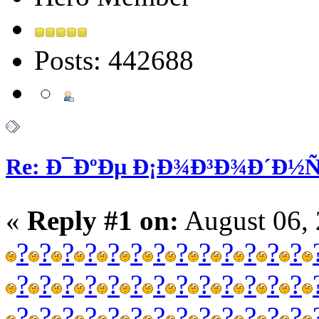
Posts: 442688
Re: Ð¯ÐºÐµ Ð¡Ð¾Ð³Ð¾Ð´Ð½Ñ
«
Reply #1 on:
August 06, 
?
?
?
?
?
?
?
?
?
?
?
?
?
?
?
?
?
?
?
?
?
?
?
?
?
?
?
?
?
?
?
?
?
?
?
?
?
?
?