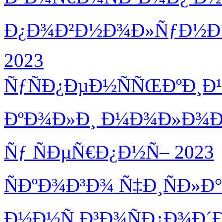
Ð¿Ð¾Ð²Ð½Ð¾Ð»ÑƒÐ½Ð½
2023
ÑƒÑÐ¿ÐµÐ½ÑÑŒÐºÐ¸Ð¹ 
ÐºÐ¾Ð»Ð¸ Ð¼Ð¾Ð»Ð¾Ð´
Ñƒ ÑÐµÑ€Ð¿Ð½Ñ– 2023
ÑÐºÐ¾Ð³Ð¾ Ñ‡Ð¸ÑÐ»Ð
Ð½Ð½Ñ Ð³Ð¾ÑÐ¿Ð¾Ð´