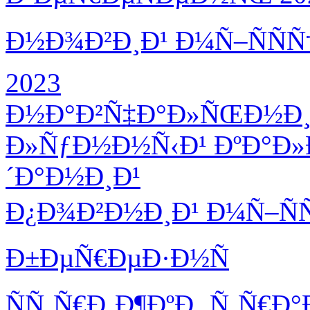
Ð½Ð¾Ð²Ð¸Ð¹ Ð¼Ñ–ÑÑ
2023
Ð½Ð°Ð²Ñ‡Ð°Ð»ÑŒÐ½Ð¸Ð
Ð»ÑƒÐ½Ð½Ñ‹Ð¹ ÐºÐ°Ð
´Ð°Ð½Ð¸Ð¹
Ð¿Ð¾Ð²Ð½Ð¸Ð¹ Ð¼Ñ–ÑÑ
Ð±ÐµÑ€ÐµÐ·Ð½Ñ
ÑÑ‚Ñ€Ð¸Ð¶ÐºÐ¸ Ñ‚Ñ€Ð