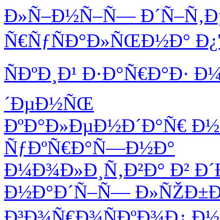
Ð»Ñ–Ð½Ñ–Ñ— Ð´Ñ–Ñ‚Ð
Ñ€ÑƒÑÐ°Ð»ÑŒÐ½Ð° Ð¿'Ñ
ÑÐºÐ¸Ð¹ Ð·Ð°Ñ€Ð°Ð· Ð
´ÐµÐ½ÑŒ
ÐºÐ°Ð»ÐµÐ½Ð´Ð°Ñ€ Ð½Ð
ÑƒÐºÑ€Ð°Ñ—Ð½Ð°
Ð¼Ð¾Ð»Ð¸Ñ‚Ð²Ð° Ð² Ð
Ð½Ð°Ð´Ñ–Ñ— Ð»ÑŽÐ±Ð
Ð³Ð¾Ñ€Ð¾ÑÐºÐ¾Ð¿ Ð½Ð