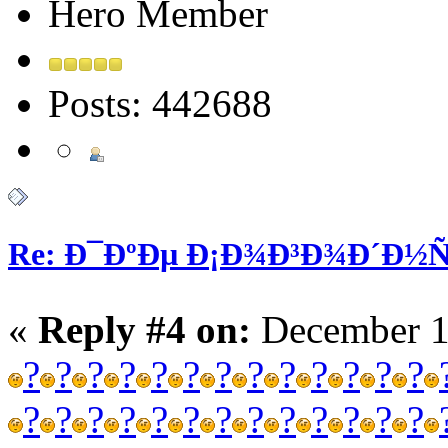
Hero Member
Posts: 442688
Re: Ð¯ÐºÐµ Ð¡Ð¾Ð³Ð¾Ð´Ð½Ñ
«
Reply #4 on:
December 1
?
?
?
?
?
?
?
?
?
?
?
?
?
?
?
?
?
?
?
?
?
?
?
?
?
?