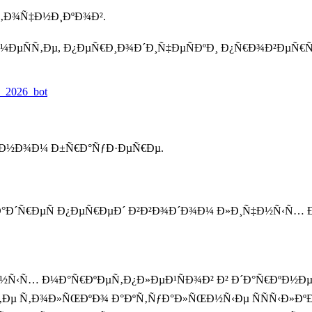
‚Ð¾Ñ‡Ð½Ð¸ÐºÐ¾Ð².
¼ÐµÑÑ‚Ðµ, Ð¿ÐµÑ€Ð¸Ð¾Ð´Ð¸Ñ‡ÐµÑÐºÐ¸ Ð¿Ñ€Ð¾Ð²ÐµÑ€
ak_2026_bot
‹Ñ‡Ð½Ð¾Ð¼ Ð±Ñ€Ð°ÑƒÐ·ÐµÑ€Ðµ.
¹ Ð°Ð´Ñ€ÐµÑ Ð¿ÐµÑ€ÐµÐ´ Ð²Ð²Ð¾Ð´Ð¾Ð¼ Ð»Ð¸Ñ‡Ð½Ñ‹Ñ…
Ñ€Ð½Ñ‹Ñ… Ð¼Ð°Ñ€ÐºÐµÑ‚Ð¿Ð»ÐµÐ¹ÑÐ¾Ð² Ð² Ð´Ð°Ñ€ÐºÐ½Ð
Ðµ Ñ‚Ð¾Ð»ÑŒÐºÐ¾ Ð°ÐºÑ‚ÑƒÐ°Ð»ÑŒÐ½Ñ‹Ðµ ÑÑÑ‹Ð»ÐºÐ