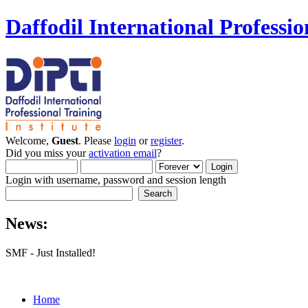
Daffodil International Professio
Welcome,
Guest
. Please
login
or
register
.
Did you miss your
activation email
?
Login with username, password and session length
News:
SMF - Just Installed!
Home