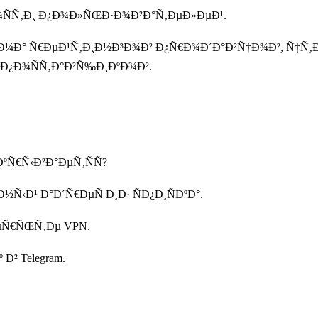
Ñ‚Ð¸ Ð¿Ð¾Ð»ÑŒÐ·Ð¾Ð²Ð°Ñ‚ÐµÐ»ÐµÐ¹.
‚ÐµÐ¼Ð° Ñ€ÐµÐ¹Ñ‚Ð¸Ð½Ð³Ð¾Ð² Ð¿Ñ€Ð¾Ð´Ð°Ð²Ñ†Ð¾Ð², Ñ
¿Ð¾ÑÑ‚Ð°Ð²Ñ‰Ð¸ÐºÐ¾Ð².
ºÑ€Ñ‹Ð²Ð°ÐµÑ‚ÑÑ?
Ð¹ Ð°Ð´Ñ€ÐµÑ Ð¸Ð· ÑÐ¿Ð¸ÑÐºÐ°.
ÐµÑ€ÑŒÑ‚Ðµ VPN.
² Telegram.