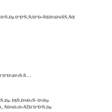
ÑÐ¹Ñ‚Ðµ Ð°ÐºÑ‚ÑƒÐ°Ð»ÑŒÐ½Ð¾ÑÑ‚ÑŒ
 Ð´Ð°Ð½Ð½Ñ‹Ñ….
µÑ‚Ðµ. Ð§Ñ‚Ð¾Ð±Ñ‹ Ð½Ðµ
¸, ÑÐ¾Ð±Ð»ÑŽÐ´Ð°Ð¹Ñ‚Ðµ