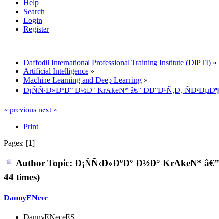
Help
Search
Login
Register
Daffodil International Professional Training Institute (DIPTI)
»
Artificial Intelligence
»
Machine Learning and Deep Learning
»
Ð¡ÑÑ‹Ð»ÐºÐ° Ð½Ð° KrAkeN* â€” ÐÐ°Ð¹Ñ‚Ð¸ ÑÐ²Ðµ
« previous
next »
Print
Pages: [
1
]
Author
Topic: Ð¡ÑÑ‹Ð»ÐºÐ° Ð½Ð° KrAkeN* â€
44 times)
DannyENece
DannyENeceES