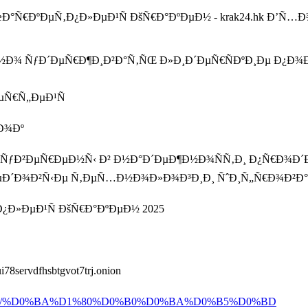
œÐ°Ñ€ÐºÐµÑ‚Ð¿Ð»ÐµÐ¹Ñ ÐšÑ€Ð°ÐºÐµÐ½ - krak24.hk Ð’Ñ…Ð
Ð¾ ÑƒÐ´ÐµÑ€Ð¶Ð¸Ð²Ð°Ñ‚ÑŒ Ð»Ð¸Ð´ÐµÑ€ÑÐºÐ¸Ðµ Ð¿Ð¾Ð·
µÑ€Ñ„ÐµÐ¹Ñ
Ð¾Ðº
Ð²ÐµÑ€ÐµÐ½Ñ‹ Ð² Ð½Ð°Ð´ÐµÐ¶Ð½Ð¾ÑÑ‚Ð¸ Ð¿Ñ€Ð¾Ð´Ð°
Ð´Ð¾Ð²Ñ‹Ðµ Ñ‚ÐµÑ…Ð½Ð¾Ð»Ð¾Ð³Ð¸Ð¸ ÑˆÐ¸Ñ„Ñ€Ð¾Ð²Ð°Ð
¿Ð»ÐµÐ¹Ñ ÐšÑ€Ð°ÐºÐµÐ½ 2025
servdfhsbtgvot7trj.onion
tat.com/%D0%BA%D1%80%D0%B0%D0%BA%D0%B5%D0%BD