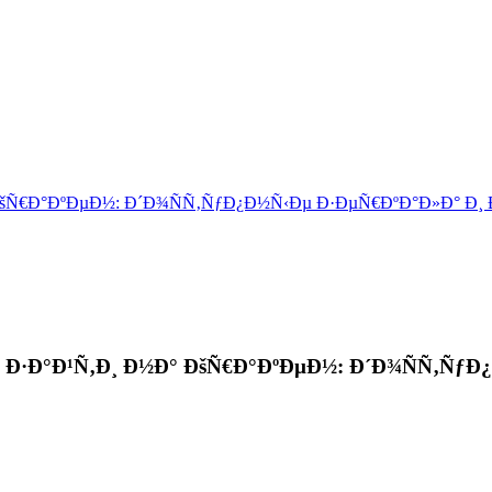
 ÐšÑ€Ð°ÐºÐµÐ½: Ð´Ð¾ÑÑ‚ÑƒÐ¿Ð½Ñ‹Ðµ Ð·ÐµÑ€ÐºÐ°Ð»Ð° Ð¸
Ðº Ð·Ð°Ð¹Ñ‚Ð¸ Ð½Ð° ÐšÑ€Ð°ÐºÐµÐ½: Ð´Ð¾ÑÑ‚Ñƒ