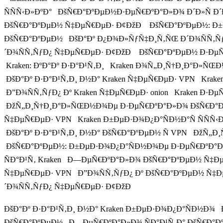
ÑÑÑ‹Ð»ÐºÐ° ÐšÑ€Ð°ÐºÐµÐ½Ð·ÐµÑ€ÐºÐ°Ð»Ð¾ Ð´Ð»Ñ Ð
ÐšÑ€Ð°ÐºÐµÐ½ Ñ‡ÐµÑ€ÐµÐ· Ð¢ÐžÐ ÐšÑ€Ð°ÐºÐµÐ½: Ð±
ÐšÑ€Ð°ÐºÐµÐ½ ÐšÐ°Ðº Ð¿Ð¾Ð»ÑƒÑ‡Ð¸Ñ‚ÑŒ Ð´Ð¾ÑÑ‚ÑƒÐ
´Ð¾ÑÑ‚ÑƒÐ¿ Ñ‡ÐµÑ€ÐµÐ· Ð¢ÐžÐ ÐšÑ€Ð°ÐºÐµÐ½ Ð·ÐµÑ
Kraken: ÐºÐ°Ðº Ð·Ð°Ð¹Ñ‚Ð¸ Kraken Ð¾Ñ„Ð¸Ñ†Ð¸Ð°Ð»ÑŒÐ½
ÐšÐ°Ðº Ð·Ð°Ð¹Ñ‚Ð¸ Ð½Ð° Kraken Ñ‡ÐµÑ€ÐµÐ· VPN Krak
Ð”Ð¾ÑÑ‚ÑƒÐ¿ Ðº Kraken Ñ‡ÐµÑ€ÐµÐ· onion Kraken Ð·
ÐžÑ„Ð¸Ñ†Ð¸Ð°Ð»ÑŒÐ½Ð¾Ðµ Ð·ÐµÑ€ÐºÐ°Ð»Ð¾ ÐšÑ€Ð°Ðº
Ñ‡ÐµÑ€ÐµÐ· VPN Kraken Ð±ÐµÐ·Ð¾Ð¿Ð°ÑÐ½Ð°Ñ ÑÑÑ‹
ÐšÐ°Ðº Ð·Ð°Ð¹Ñ‚Ð¸ Ð½Ð° ÐšÑ€Ð°ÐºÐµÐ½ Ñ VPN ÐžÑ„Ð
ÐšÑ€Ð°ÐºÐµÐ½: Ð±ÐµÐ·Ð¾Ð¿Ð°ÑÐ½Ð¾Ðµ Ð·ÐµÑ€ÐºÐ°Ð
ÑÐ°Ð¹Ñ‚ Kraken Ð—ÐµÑ€ÐºÐ°Ð»Ð¾ ÐšÑ€Ð°ÐºÐµÐ½ Ñ‡Ðµ
Ñ‡ÐµÑ€ÐµÐ· VPN Ð”Ð¾ÑÑ‚ÑƒÐ¿ Ðº ÐšÑ€Ð°ÐºÐµÐ½ Ñ‡Ðµ
´Ð¾ÑÑ‚ÑƒÐ¿ Ñ‡ÐµÑ€ÐµÐ· Ð¢ÐžÐ
ÐšÐ°Ðº Ð·Ð°Ð¹Ñ‚Ð¸ Ð½Ð° Kraken Ð±ÐµÐ·Ð¾Ð¿Ð°ÑÐ½Ð
ÐšÑ€Ð°ÐºÐµÐ½ Ð—ÐµÑ€ÐºÐ°Ð»Ð¾ ÑÐ°Ð¹Ñ‚Ð° ÐšÑ€Ð°Ðº