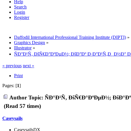
Help
Search
Login
Register
Daffodil International Professional Training Institute (DIPTI)
»
Graphics Design
»
Illustrator
»
ÑÐ°Ð¹Ñ‚ ÐšÑ€Ð°ÐºÐµÐ½; ÐšÐ°Ðº Ð·Ð°Ð¹Ñ‚Ð¸ Ð½Ð°
« previous
next »
Print
Pages: [
1
]
Author
Topic: ÑÐ°Ð¹Ñ‚ ÐšÑ€Ð°ÐºÐµÐ½; ÐšÐ°
(Read 57 times)
Caseysails
CaseysailsDX