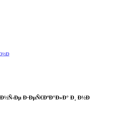
 Ð½Ð
Ð¿Ð½Ñ‹Ðµ Ð·ÐµÑ€ÐºÐ°Ð»Ð° Ð¸ Ð½Ð