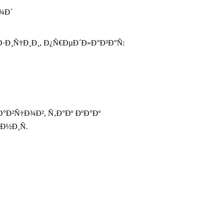
¾Ð´
Ð¸Ñ†Ð¸Ð¸, Ð¿Ñ€ÐµÐ´Ð»Ð°Ð³Ð°Ñ:
Ð²Ñ†Ð¾Ð², Ñ‚Ð°Ðº ÐºÐ°Ðº
½Ð¸Ñ.