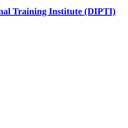
nal Training Institute (DIPTI)