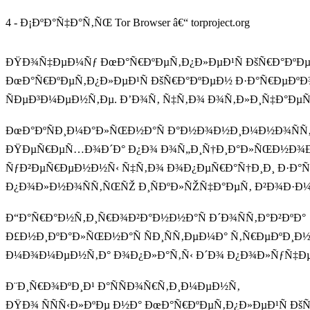
4 - Ð¡ÐºÐ°Ñ‡Ð°Ñ‚ÑŒ Tor Browser â€“ torproject.org
ÐŸÐ¾Ñ‡ÐµÐ¼Ñƒ ÐœÐ°Ñ€ÐºÐµÑ‚Ð¿Ð»ÐµÐ¹Ñ ÐšÑ€Ð°ÐºÐµ
ÐœÐ°Ñ€ÐºÐµÑ‚Ð¿Ð»ÐµÐ¹Ñ ÐšÑ€Ð°ÐºÐµÐ½ Ð·Ð°Ñ€ÐµÐºÐ
ÑÐµÐ³Ð¼ÐµÐ½Ñ‚Ðµ. Ð’Ð¾Ñ‚ Ñ‡Ñ‚Ð¾ Ð¾Ñ‚Ð»Ð¸Ñ‡Ð°Ðµ
ÐœÐ°ÐºÑÐ¸Ð¼Ð°Ð»ÑŒÐ½Ð°Ñ Ð°Ð½Ð¾Ð½Ð¸Ð¼Ð½Ð¾ÑÑ
ÐŸÐµÑ€ÐµÑ…Ð¾Ð´Ð° Ð¿Ð¾ Ð¾Ñ„Ð¸Ñ†Ð¸Ð°Ð»ÑŒÐ½Ð¾Ð¹ Ñ
ÑƒÐ²ÐµÑ€ÐµÐ½Ð½Ñ‹ Ñ‡Ñ‚Ð¾ Ð¾Ð¿ÐµÑ€Ð°Ñ†Ð¸Ð¸ Ð·Ð°
Ð¿Ð¾Ð»Ð½Ð¾ÑÑ‚ÑŒÑŽ Ð¸ÑÐºÐ»ÑŽÑ‡Ð°ÐµÑ‚ Ð²Ð¾Ð·Ð
Ð“Ð°Ñ€Ð°Ð½Ñ‚Ð¸Ñ€Ð¾Ð²Ð°Ð½Ð½Ð°Ñ Ð´Ð¾ÑÑ‚Ð°Ð²ÐºÐ°
Ð£Ð½Ð¸ÐºÐ°Ð»ÑŒÐ½Ð°Ñ ÑÐ¸ÑÑ‚ÐµÐ¼Ð° Ñ‚Ñ€ÐµÐºÐ¸Ð
Ð¼Ð¾Ð¼ÐµÐ½Ñ‚Ð° Ð¾Ð¿Ð»Ð°Ñ‚Ñ‹ Ð´Ð¾ Ð¿Ð¾Ð»ÑƒÑ‡Ðµ
Ð¨Ð¸Ñ€Ð¾ÐºÐ¸Ð¹ Ð°ÑÑÐ¾Ñ€Ñ‚Ð¸Ð¼ÐµÐ½Ñ‚
ÐŸÐ¾ ÑÑÑ‹Ð»ÐºÐµ Ð½Ð° ÐœÐ°Ñ€ÐºÐµÑ‚Ð¿Ð»ÐµÐ¹Ñ Ð