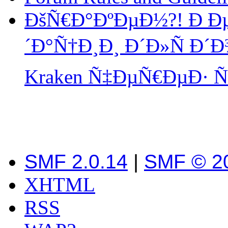
ÐšÑ€Ð°ÐºÐµÐ½?! Ð 
´Ð°Ñ†Ð¸Ð¸ Ð´Ð»Ñ Ð´
Kraken Ñ‡ÐµÑ€ÐµÐ· 
SMF 2.0.14
|
SMF © 2
XHTML
RSS