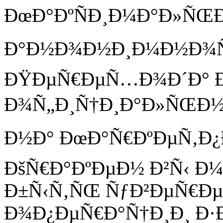
ÐœÐ°ÐºÑÐ¸Ð¼Ð°Ð»ÑŒÐ
Ð°Ð½Ð¾Ð½Ð¸Ð¼Ð½Ð¾Ñ
ÐŸÐµÑ€ÐµÑ…Ð¾Ð´Ð° 
Ð¾Ñ„Ð¸Ñ†Ð¸Ð°Ð»ÑŒÐ½Ð
Ð½Ð° ÐœÐ°Ñ€ÐºÐµÑ‚Ð¿
ÐšÑ€Ð°ÐºÐµÐ½ Ð²Ñ‹ Ð
Ð±Ñ‹Ñ‚ÑŒ ÑƒÐ²ÐµÑ€Ð
Ð¾Ð¿ÐµÑ€Ð°Ñ†Ð¸Ð¸ Ð