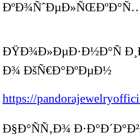
ÐºÐ¾ÑˆÐµÐ»ÑŒÐºÐ°Ñ
ÐŸÐ¾Ð»ÐµÐ·Ð½Ð°Ñ Ð
Ð¾ ÐšÑ€Ð°ÐºÐµÐ½
https://pandorajewelryoffici
Ð§Ð°ÑÑ‚Ð¾ Ð·Ð°Ð´Ð°Ð