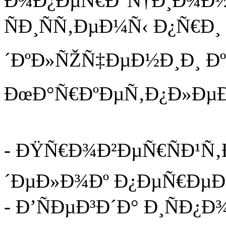
Ð¾Ð¿ÐµÑ€Ð°Ñ†Ð¸Ð¾Ð
ÑÐ¸ÑÑ‚ÐµÐ¼Ñ‹ Ð¿Ñ€Ð
´ÐºÐ»ÑŽÑ‡ÐµÐ½Ð¸Ð¸ Ðº 
ÐœÐ°Ñ€ÐºÐµÑ‚Ð¿Ð»ÐµÐ
- ÐŸÑ€Ð¾Ð²ÐµÑ€ÑÐ¹Ñ‚
´ÐµÐ»Ð¾Ðº Ð¿ÐµÑ€ÐµÐ
- Ð’ÑÐµÐ³Ð´Ð° Ð¸ÑÐ