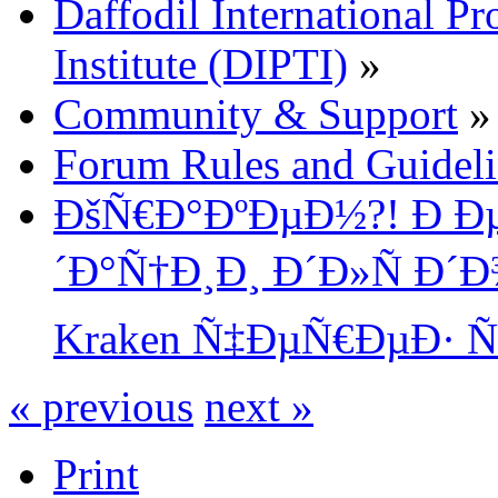
Daffodil International Pr
Institute (DIPTI)
»
Community & Support
»
Forum Rules and Guideli
ÐšÑ€Ð°ÐºÐµÐ½?! Ð 
´Ð°Ñ†Ð¸Ð¸ Ð´Ð»Ñ Ð´
Kraken Ñ‡ÐµÑ€ÐµÐ· 
« previous
next »
Print