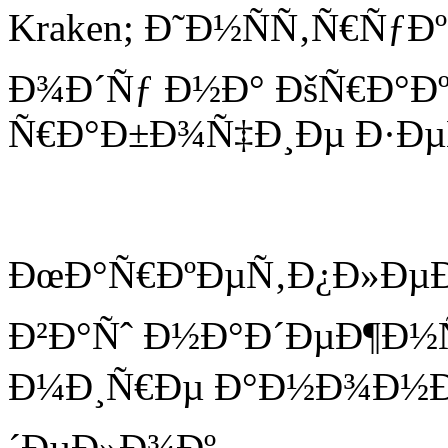
Kraken; Ð˜Ð½ÑÑ‚Ñ€ÑƒÐ
Ð¾Ð´Ñƒ Ð½Ð° ÐšÑ€Ð°Ð
Ñ€Ð°Ð±Ð¾Ñ‡Ð¸Ðµ Ð·Ðµ
ÐœÐ°Ñ€ÐºÐµÑ‚Ð¿Ð»ÐµÐ¹
Ð²Ð°Ñˆ Ð½Ð°Ð´ÐµÐ¶Ð½Ñ
Ð¼Ð¸Ñ€Ðµ Ð°Ð½Ð¾Ð½Ð
´ÐµÐ»Ð¾Ðº.