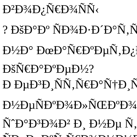
Ð²Ð¾Ð¿Ñ€Ð¾ÑÑ‹
? ÐšÐ°Ðº ÑÐ¾Ð·Ð´Ð°Ñ
Ð½Ð° ÐœÐ°Ñ€ÐºÐµÑ‚Ð¿
ÐšÑ€Ð°ÐºÐµÐ½?
Ð ÐµÐ³Ð¸ÑÑ‚Ñ€Ð°Ñ†Ð¸
Ð½ÐµÑÐºÐ¾Ð»ÑŒÐºÐ¾
ÑˆÐ°Ð³Ð¾Ð² Ð¸ Ð½Ðµ 