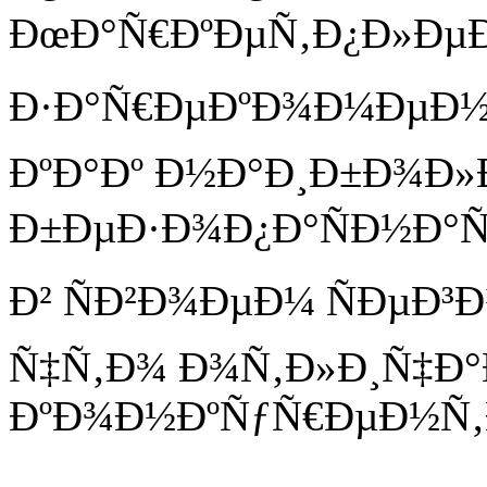
ÐœÐ°Ñ€ÐºÐµÑ‚Ð¿Ð»ÐµÐ
Ð·Ð°Ñ€ÐµÐºÐ¾Ð¼ÐµÐ½Ð
ÐºÐ°Ðº Ð½Ð°Ð¸Ð±Ð¾Ð»
Ð±ÐµÐ·Ð¾Ð¿Ð°ÑÐ½Ð°Ñ
Ð² ÑÐ²Ð¾ÐµÐ¼ ÑÐµÐ³
Ñ‡Ñ‚Ð¾ Ð¾Ñ‚Ð»Ð¸Ñ‡Ð°
ÐºÐ¾Ð½ÐºÑƒÑ€ÐµÐ½Ñ‚