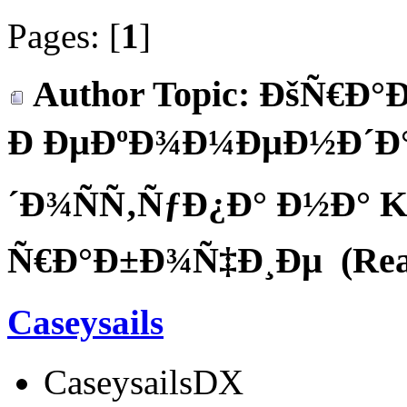
Pages: [
1
]
Author
Topic: ÐšÑ€Ð°
Ð ÐµÐºÐ¾Ð¼ÐµÐ½Ð´Ð°Ñ
´Ð¾ÑÑ‚ÑƒÐ¿Ð° Ð½Ð° 
Ñ€Ð°Ð±Ð¾Ñ‡Ð¸Ðµ (Read
Caseysails
CaseysailsDX