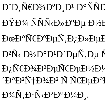
Ð¨Ð¸Ñ€Ð¾ÐºÐ¸Ð¹ Ð°ÑÑ
ÐŸÐ¾ ÑÑÑ‹Ð»ÐºÐµ Ð½
ÐœÐ°Ñ€ÐºÐµÑ‚Ð¿Ð»ÐµÐ
Ð²Ñ‹ Ð½Ð°Ð¹Ð´ÐµÑ‚Ðµ 
Ð¿Ñ€Ð¾Ð²ÐµÑ€ÐµÐ½Ð
´Ð°Ð²Ñ†Ð¾Ð² Ñ Ñ€Ðµ
Ð¾Ñ‚Ð·Ñ‹Ð²Ð°Ð¼Ð¸.