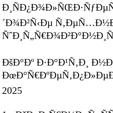
Ð¸ÑÐ¿Ð¾Ð»ÑŒÐ·ÑƒÐµÑ
´Ð¾Ð²Ñ‹Ðµ Ñ‚ÐµÑ…Ð½
ÑˆÐ¸Ñ„Ñ€Ð¾Ð²Ð°Ð½Ð¸Ñ
ÐšÐ°Ðº Ð·Ð°Ð¹Ñ‚Ð¸ Ð½
ÐœÐ°Ñ€ÐºÐµÑ‚Ð¿Ð»ÐµÐ
2025