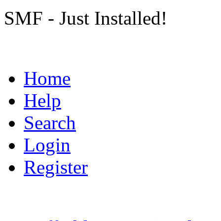
SMF - Just Installed!
Home
Help
Search
Login
Register