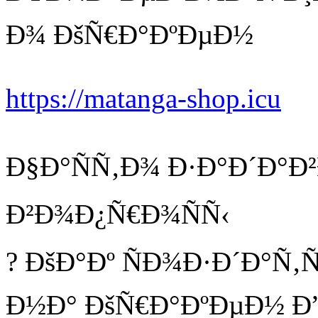
Ð¾ ÐšÑ€Ð°ÐºÐµÐ½
https://matanga-shop.icu
Ð§Ð°ÑÑ‚Ð¾ Ð·Ð°Ð´Ð°Ð
Ð²Ð¾Ð¿Ñ€Ð¾ÑÑ‹
? ÐšÐ°Ðº ÑÐ¾Ð·Ð´Ð°Ñ
Ð½Ð° ÐšÑ€Ð°ÐºÐµÐ½ Ð