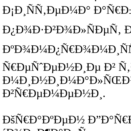
Ð¡Ð¸ÑÑ‚ÐµÐ¼Ð° Ð°Ñ€Ð
Ð¿Ð¾Ð·Ð²Ð¾Ð»ÑÐµÑ‚ 
ÐºÐ¾Ð¼Ð¿Ñ€Ð¾Ð¼Ð¸Ñ
Ñ€ÐµÑˆÐµÐ½Ð¸Ðµ Ð² Ñ
Ð¼Ð¸Ð½Ð¸Ð¼Ð°Ð»ÑŒÐ
Ð²Ñ€ÐµÐ¼ÐµÐ½Ð¸.
ÐšÑ€Ð°ÐºÐµÐ½ Ð”Ð°Ñ€