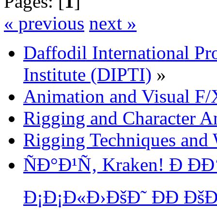
Pages: [
1
]
« previous
next »
Daffodil International Pr
Institute (DIPTI)
»
Animation and Visual F/
Rigging and Character A
Rigging Techniques and
ÑÐ°Ð¹Ñ‚ Kraken! Ð Ð
Ð¡Ð¡Ð«Ð›ÐšÐ˜ ÐÐ ÐšÐ