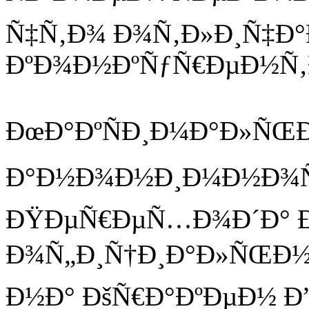
Ñ‡Ñ‚Ð¾ Ð¾Ñ‚Ð»Ð¸Ñ‡Ð°
ÐºÐ¾Ð½ÐºÑƒÑ€ÐµÐ½Ñ‚
ÐœÐ°ÐºÑÐ¸Ð¼Ð°Ð»ÑŒÐ
Ð°Ð½Ð¾Ð½Ð¸Ð¼Ð½Ð¾Ñ
ÐŸÐµÑ€ÐµÑ…Ð¾Ð´Ð° 
Ð¾Ñ„Ð¸Ñ†Ð¸Ð°Ð»ÑŒÐ½Ð
Ð½Ð° ÐšÑ€Ð°ÐºÐµÐ½ Ð