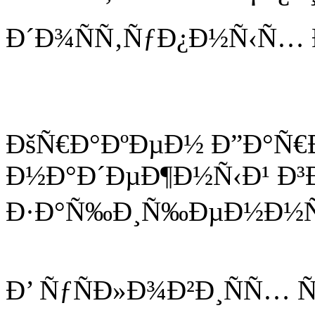
Ð´Ð¾ÑÑ‚ÑƒÐ¿Ð½Ñ‹Ñ… 
ÐšÑ€Ð°ÐºÐµÐ½ Ð”Ð°Ñ€Ð
Ð½Ð°Ð´ÐµÐ¶Ð½Ñ‹Ð¹ Ð³Ð
Ð·Ð°Ñ‰Ð¸Ñ‰ÐµÐ½Ð½Ñ‹
Ð’ ÑƒÑÐ»Ð¾Ð²Ð¸ÑÑ…