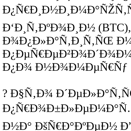
Ð¿Ñ€Ð¸Ð½Ð¸Ð¼Ð°ÑŽÑ‚Ñ
Ð‘Ð¸Ñ‚ÐºÐ¾Ð¸Ð½ (BTC),
Ð¾Ð¿Ð»Ð°Ñ‚Ð¸Ñ‚ÑŒ 
Ð¿ÐµÑ€ÐµÐ²Ð¾Ð´Ð¾Ð¼ 
Ð¿Ð¾ Ð½Ð¾Ð¼ÐµÑ€Ñƒ 
? Ð§Ñ‚Ð¾ Ð´ÐµÐ»Ð°Ñ‚Ñ
Ð¿Ñ€Ð¾Ð±Ð»ÐµÐ¼Ð°Ñ…
Ð½Ð° ÐšÑ€Ð°ÐºÐµÐ½ Ð