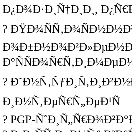
Ð¿Ð¾Ð·Ð¸Ñ†Ð¸Ð¸, Ð¿Ñ€Ð
? ÐŸÐ¾ÑÑ‚Ð¾ÑÐ½Ð½
Ð¾Ð±Ð½Ð¾Ð²Ð»ÐµÐ½Ð
Ð°ÑÑÐ¾Ñ€Ñ‚Ð¸Ð¼ÐµÐ
? Ð˜Ð½Ñ‚ÑƒÐ¸Ñ‚Ð¸Ð²Ð
Ð¸Ð½Ñ‚ÐµÑ€Ñ„ÐµÐ¹Ñ
? PGP-ÑˆÐ¸Ñ„Ñ€Ð¾Ð²Ð