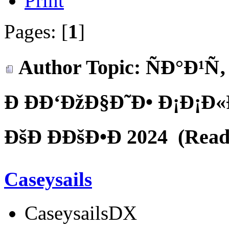
Print
Pages: [
1
]
Author
Topic: ÑÐ°Ð¹Ñ‚
Ð ÐÐ‘ÐžÐ§Ð˜Ð• Ð¡Ð¡Ð«Ð
ÐšÐ ÐÐšÐ•Ð 2024 (Read
Caseysails
CaseysailsDX