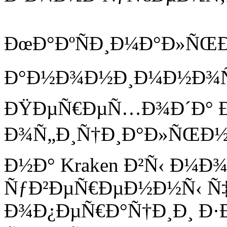
ÐœÐ°ÐºÑÐ¸Ð¼Ð°Ð»ÑŒÐ
Ð°Ð½Ð¾Ð½Ð¸Ð¼Ð½Ð¾Ñ
ÐŸÐµÑ€ÐµÑ…Ð¾Ð´Ð° 
Ð¾Ñ„Ð¸Ñ†Ð¸Ð°Ð»ÑŒÐ½Ð
Ð½Ð° Kraken Ð²Ñ‹ Ð¼Ð
ÑƒÐ²ÐµÑ€ÐµÐ½Ð½Ñ‹ Ñ
Ð¾Ð¿ÐµÑ€Ð°Ñ†Ð¸Ð¸ Ð