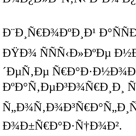
Ð¨Ð¸Ñ€Ð¾ÐºÐ¸Ð¹ Ð°ÑÑ
ÐŸÐ¾ ÑÑÑ‹Ð»ÐºÐµ Ð½Ð
´ÐµÑ‚Ðµ Ñ€Ð°Ð·Ð½Ð¾
ÐºÐ°Ñ‚ÐµÐ³Ð¾Ñ€Ð¸Ð¸ Ñ
Ñ„Ð¾Ñ‚Ð¾Ð³Ñ€Ð°Ñ„Ð¸Ñ
Ð¾Ð±Ñ€Ð°Ð·Ñ†Ð¾Ð².