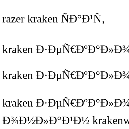
razer kraken ÑÐ°Ð¹Ñ‚
kraken Ð·ÐµÑ€ÐºÐ°Ð»Ð¾ 
kraken Ð·ÐµÑ€ÐºÐ°Ð»Ð¾
kraken Ð·ÐµÑ€ÐºÐ°Ð»Ð¾
Ð¾Ð½Ð»Ð°Ð¹Ð½ krakenw