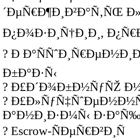
´ÐµÑ€Ð¶Ð¸Ð²Ð°Ñ‚ÑŒ Ð»
Ð¿Ð¾Ð·Ð¸Ñ†Ð¸Ð¸, Ð¿Ñ€Ð
? Ð Ð°ÑÑˆÐ¸Ñ€ÐµÐ½Ð
Ð±Ð°Ð·Ñ‹
? Ð£Ð´Ð¾Ð±Ð½ÑƒÑŽ Ð½
? Ð£Ð»ÑƒÑ‡ÑˆÐµÐ½Ð½
Ð°Ð½Ð¸Ð·Ð¼Ñ‹ Ð·Ð°Ñ‰
? Escrow-ÑÐµÑ€Ð²Ð¸Ñ