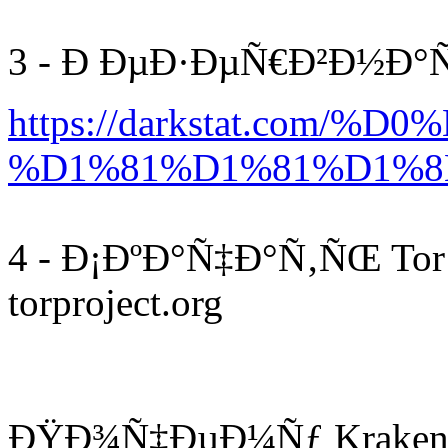
3 - Ð ÐµÐ·ÐµÑ€Ð²Ð½Ð°Ñ
https://darkstat.co
%D1%81%D1%81%D1%
4 - Ð¡ÐºÐ°Ñ‡Ð°Ñ‚ÑŒ Tor 
torproject.org
ÐŸÐ¾Ñ‡ÐµÐ¼Ñƒ Kraken 