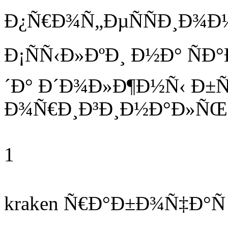
Ð¿Ñ€Ð¾Ñ„ÐµÑÑÐ¸Ð¾Ð
Ð¡ÑÑ‹Ð»ÐºÐ¸ Ð½Ð° ÑÐ°
´Ð° Ð´Ð¾Ð»Ð¶Ð½Ñ‹ Ð±
Ð¾Ñ€Ð¸Ð³Ð¸Ð½Ð°Ð»ÑŒ
1
kraken Ñ€Ð°Ð±Ð¾Ñ‡Ð°Ñ 