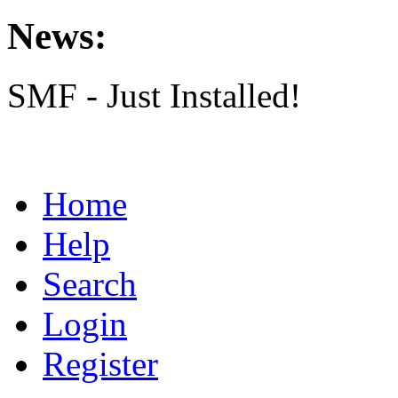
News:
SMF - Just Installed!
Home
Help
Search
Login
Register