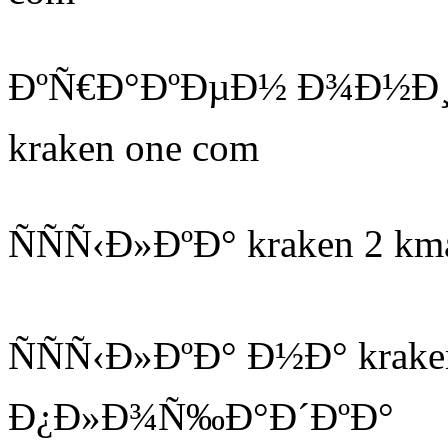
ÐºÑ€Ð°ÐºÐµÐ½ Ð¾Ð½Ð¸
kraken one com
ÑÑÑ‹Ð»ÐºÐ° kraken 2 km
ÑÑÑ‹Ð»ÐºÐ° Ð½Ð° kra
Ð¿Ð»Ð¾Ñ‰Ð°Ð´ÐºÐ°