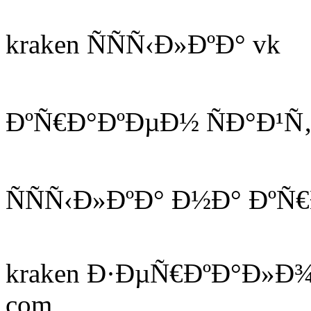
kraken ÑÑÑ‹Ð»ÐºÐ° vk
ÐºÑ€Ð°ÐºÐµÐ½ ÑÐ°Ð¹Ñ‚ 
ÑÑÑ‹Ð»ÐºÐ° Ð½Ð° ÐºÑ€
kraken Ð·ÐµÑ€ÐºÐ°Ð»Ð¾
com