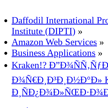
Daffodil International Pr
Institute (DIPTI)
»
Amazon Web Services
»
Business Applications
»
Kraken!? Ð”Ð¾ÑÑ‚Ñƒ
Ð¾Ñ€Ð¸Ð³Ð¸Ð½Ð°Ð» K
Ð¸ÑÐ¿Ð¾Ð»ÑŒÐ·Ð¾Ð²