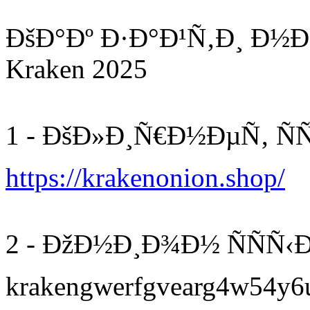
ÐšÐ°Ðº Ð·Ð°Ð¹Ñ‚Ð¸ Ð½
Kraken 2025
1 - ÐšÐ»Ð¸Ñ€Ð½ÐµÑ‚ ÑÑ
https://krakenonion.shop/
2 - ÐžÐ½Ð¸Ð¾Ð½ ÑÑÑ‹Ð
krakengwerfgvearg4w54y6ui