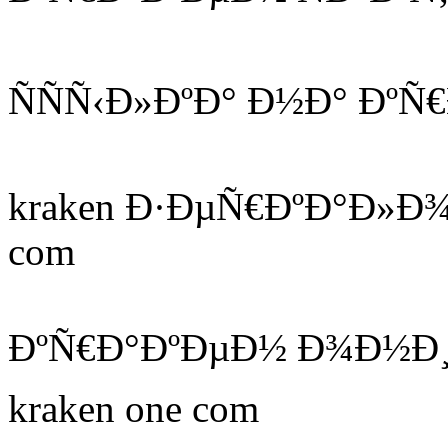
ÑÑÑ‹Ð»ÐºÐ° Ð½Ð° ÐºÑ€
kraken Ð·ÐµÑ€ÐºÐ°Ð»Ð¾
com
ÐºÑ€Ð°ÐºÐµÐ½ Ð¾Ð½Ð¸
kraken one com