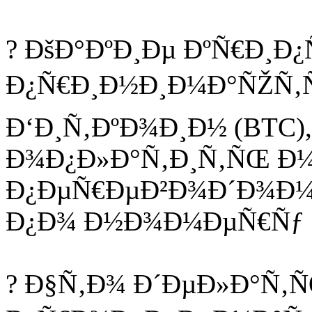
? ÐšÐ°ÐºÐ¸Ðµ ÐºÑ€Ð¸Ð
Ð¿Ñ€Ð¸Ð½Ð¸Ð¼Ð°ÑŽÑ‚Ñ
Ð‘Ð¸Ñ‚ÐºÐ¾Ð¸Ð½ (BTC),
Ð¾Ð¿Ð»Ð°Ñ‚Ð¸Ñ‚ÑŒ 
Ð¿ÐµÑ€ÐµÐ²Ð¾Ð´Ð¾Ð¼ 
Ð¿Ð¾ Ð½Ð¾Ð¼ÐµÑ€Ñƒ 
? Ð§Ñ‚Ð¾ Ð´ÐµÐ»Ð°Ñ‚Ñ