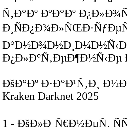
Ñ‚Ð°Ðº ÐºÐ°Ðº Ð¿Ð»Ð¾
Ð¸ÑÐ¿Ð¾Ð»ÑŒÐ·ÑƒÐµÑ
Ð°Ð½Ð¾Ð½Ð¸Ð¼Ð½Ñ‹Ð
Ð¿Ð»Ð°Ñ‚ÐµÐ¶Ð½Ñ‹Ðµ 
ÐšÐ°Ðº Ð·Ð°Ð¹Ñ‚Ð¸ Ð½
Kraken Darknet 2025
1 - ÐšÐ»Ð¸Ñ€Ð½ÐµÑ‚ ÑÑ