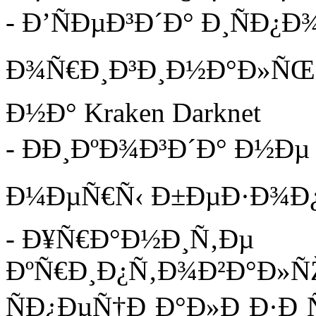
- Ð’ÑÐµÐ³Ð´Ð° Ð¸ÑÐ
Ð¾Ñ€Ð¸Ð³Ð¸Ð½Ð°Ð»ÑŒÐ
Ð½Ð° Kraken Darknet
- ÐÐ¸ÐºÐ¾Ð³Ð´Ð° Ð½Ð
Ð¼ÐµÑ€Ñ‹ Ð±ÐµÐ·Ð¾Ð¿
- Ð¥Ñ€Ð°Ð½Ð¸Ñ‚Ðµ
ÐºÑ€Ð¸Ð¿Ñ‚Ð¾Ð²Ð°Ð»Ñ
ÑÐ¿ÐµÑ†Ð¸Ð°Ð»Ð¸Ð·