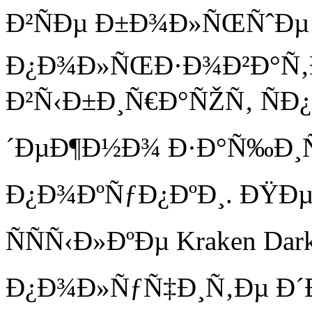
Ð²ÑÐµ Ð±Ð¾Ð»ÑŒÑˆÐµ
Ð¿Ð¾Ð»ÑŒÐ·Ð¾Ð²Ð°Ñ‚
Ð²Ñ‹Ð±Ð¸Ñ€Ð°ÑŽÑ‚ ÑÐ
´ÐµÐ¶Ð½Ð¾ Ð·Ð°Ñ‰Ð¸Ñ
Ð¿Ð¾ÐºÑƒÐ¿ÐºÐ¸. ÐŸÐµ
ÑÑÑ‹Ð»ÐºÐµ Kraken Dark
Ð¿Ð¾Ð»ÑƒÑ‡Ð¸Ñ‚Ðµ Ð´Ð