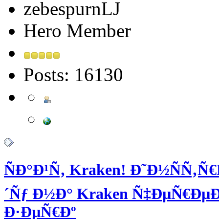
zebespurnLJ
Hero Member
Posts: 16130
ÑÐ°Ð¹Ñ‚ Kraken! Ð˜Ð½ÑÑ‚
´Ñƒ Ð½Ð° Kraken Ñ‡ÐµÑ€Ðµ
Ð·ÐµÑ€Ðº