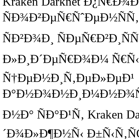
Kraken Darknet Ð¿Ñ€Ð
ÑÐ¾Ð²ÐµÑ€ÑˆÐµÐ½ÑÑ
ÑÐ²Ð¾Ð¸ ÑÐµÑ€Ð²Ð¸ÑÑ
Ð»Ð¸Ð´ÐµÑ€Ð¾Ð¼ Ñ€Ñ‹
Ñ†ÐµÐ½Ð¸Ñ‚ÐµÐ»ÐµÐ¹
Ð°Ð½Ð¾Ð½Ð¸Ð¼Ð½Ð¾ÑÑ
Ð½Ð° ÑÐ°Ð¹Ñ‚ Kraken Da
´Ð¾Ð»Ð¶Ð½Ñ‹ Ð±Ñ‹Ñ‚