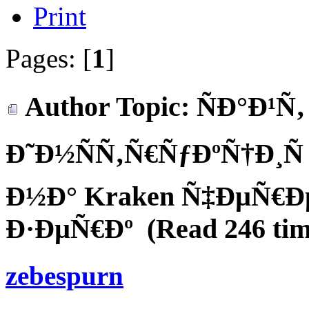
Print
Pages: [
1
]
Author
Topic: ÑÐ°Ð¹Ñ‚
Ð˜Ð½ÑÑ‚Ñ€ÑƒÐºÑ†Ð¸Ñ
Ð½Ð° Kraken Ñ‡ÐµÑ€Ð
Ð·ÐµÑ€Ðº (Read 246 tim
zebespurn