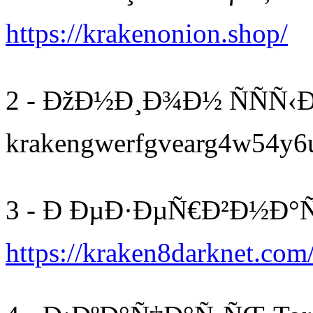
https://krakenonion.shop/
2 - ÐžÐ½Ð¸Ð¾Ð½ ÑÑÑ‹Ð
krakengwerfgvearg4w54y6ui
3 - Ð ÐµÐ·ÐµÑ€Ð²Ð½Ð°Ñ
https://kraken8darknet.com