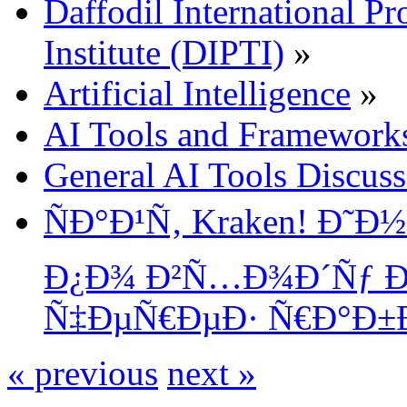
Daffodil International Pr
Institute (DIPTI)
»
Artificial Intelligence
»
AI Tools and Framework
General AI Tools Discuss
ÑÐ°Ð¹Ñ‚ Kraken! Ð˜Ð
Ð¿Ð¾ Ð²Ñ…Ð¾Ð´Ñƒ Ð
Ñ‡ÐµÑ€ÐµÐ· Ñ€Ð°Ð±
« previous
next »