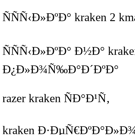
ÑÑÑ‹Ð»ÐºÐ° kraken 2 km
ÑÑÑ‹Ð»ÐºÐ° Ð½Ð° kra
Ð¿Ð»Ð¾Ñ‰Ð°Ð´ÐºÐ°
razer kraken ÑÐ°Ð¹Ñ‚
kraken Ð·ÐµÑ€ÐºÐ°Ð»Ð¾ 