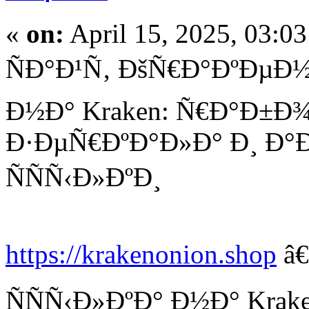
«
on:
April 15, 2025, 03:0
ÑÐ°Ð¹Ñ‚ ÐšÑ€Ð°ÐºÐµÐ½
Ð½Ð° Kraken: Ñ€Ð°Ð±Ð
Ð·ÐµÑ€ÐºÐ°Ð»Ð° Ð¸ Ð
ÑÑÑ‹Ð»ÐºÐ¸
https://krakenonion.shop
â€
ÑÑÑ‹Ð»ÐºÐ° Ð½Ð° Krake