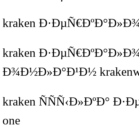
kraken Ð·ÐµÑ€ÐºÐ°Ð»Ð¾
kraken Ð·ÐµÑ€ÐºÐ°Ð»Ð¾
Ð¾Ð½Ð»Ð°Ð¹Ð½ krakenw
kraken ÑÑÑ‹Ð»ÐºÐ° Ð·
one