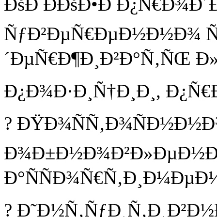
ÐšÐ ÐÐšÐ•Ð Ð¿Ñ€Ð¾Ð
ÑƒÐ²ÐµÑ€ÐµÐ½Ð½Ð¾ 
´ÐµÑ€Ð¶Ð¸Ð²Ð°Ñ‚ÑŒ Ð»
Ð¿Ð¾Ð·Ð¸Ñ†Ð¸Ð¸, Ð¿Ñ€Ð
? ÐŸÐ¾ÑÑ‚Ð¾ÑÐ½Ð½
Ð¾Ð±Ð½Ð¾Ð²Ð»ÐµÐ½Ð
Ð°ÑÑÐ¾Ñ€Ñ‚Ð¸Ð¼ÐµÐ
? Ð˜Ð½Ñ‚ÑƒÐ¸Ñ‚Ð¸Ð²Ð