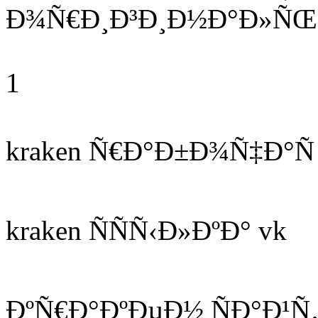
Ð¾Ñ€Ð¸Ð³Ð¸Ð½Ð°Ð»ÑŒ
1
kraken Ñ€Ð°Ð±Ð¾Ñ‡Ð°Ñ 
kraken ÑÑÑ‹Ð»ÐºÐ° vk
ÐºÑ€Ð°ÐºÐµÐ½ ÑÐ°Ð¹Ñ‚ 