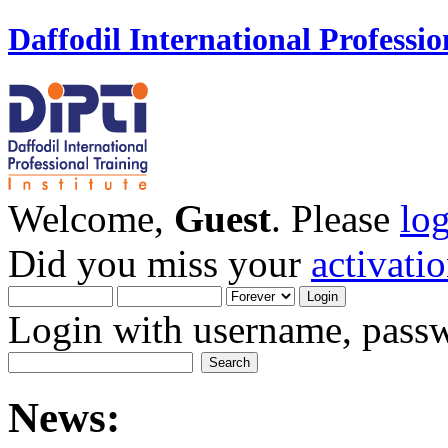
Daffodil International Professio
Welcome,
Guest
. Please
lo
Did you miss your
activati
Login with username, passw
News: