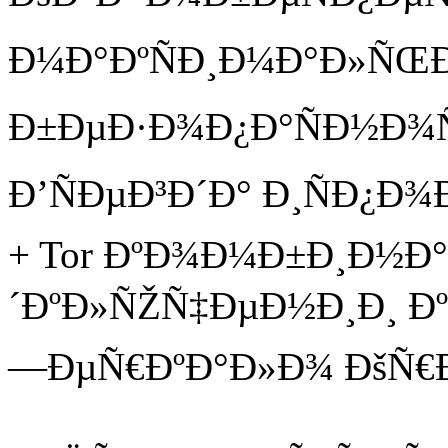
Ð¼Ð°ÐºÑÐ¸Ð¼Ð°Ð»ÑŒ
Ð±ÐµÐ·Ð¾Ð¿Ð°ÑÐ½Ð¾Ñ
Ð’ÑÐµÐ³Ð´Ð° Ð¸ÑÐ¿Ð
+ Tor ÐºÐ¾Ð¼Ð±Ð¸Ð½Ð
´ÐºÐ»ÑŽÑ‡ÐµÐ½Ð¸Ð¸ Ðº 
—ÐµÑ€ÐºÐ°Ð»Ð¾ ÐšÑ€