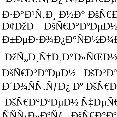
Ð·Ð°Ð¹Ñ‚Ð¸ Ð½Ð° ÐšÑ€
Ð¢ÐžÐ ÐšÑ€Ð°ÐºÐµÐ½
Ð±ÐµÐ·Ð¾Ð¿Ð°ÑÐ½Ð¾
ÐžÑ„Ð¸Ñ†Ð¸Ð°Ð»ÑŒÐ½Ð°
ÐšÑ€Ð°ÐºÐµÐ½ ÐšÐ°Ð
Ð´Ð¾ÑÑ‚ÑƒÐ¿ Ðº ÐšÑ€
ÐšÑ€Ð°ÐºÐµÐ½ Ñ‡ÐµÑ€
ÑÑÑ‹Ð»ÐºÑƒ ÐšÑ€Ð°Ð