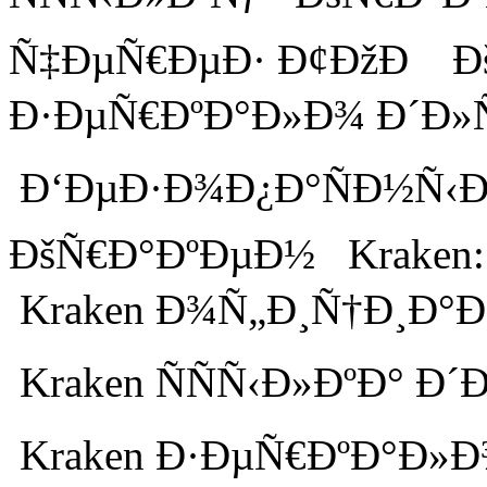
Ñ‡ÐµÑ€ÐµÐ· Ð¢ÐžÐ Ð
Ð·ÐµÑ€ÐºÐ°Ð»Ð¾ Ð´Ð»
Ð‘ÐµÐ·Ð¾Ð¿Ð°ÑÐ½Ñ‹Ð¹
ÐšÑ€Ð°ÐºÐµÐ½ Kraken:
Kraken Ð¾Ñ„Ð¸Ñ†Ð¸Ð°Ð
Kraken ÑÑÑ‹Ð»ÐºÐ° Ð´
Kraken Ð·ÐµÑ€ÐºÐ°Ð»Ð