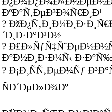
Ð¿Ð¾Ð¿Ð¾Ð»Ð½ÐµÐ½Ð
ÐºÐ°Ñ‚ÐµÐ³Ð¾Ñ€Ð¸Ð¹
? ÐžÐ¿Ñ‚Ð¸Ð¼Ð¸Ð·Ð¸Ñ
´Ð¸Ð·Ð°Ð¹Ð½
? Ð£Ð»ÑƒÑ‡ÑˆÐµÐ½Ð½
Ð°Ð½Ð¸Ð·Ð¼Ñ‹ Ð·Ð°Ñ‰
? Ð¡Ð¸ÑÑ‚ÐµÐ¼Ñƒ Ð³
ÑÐ´ÐµÐ»Ð¾Ðº