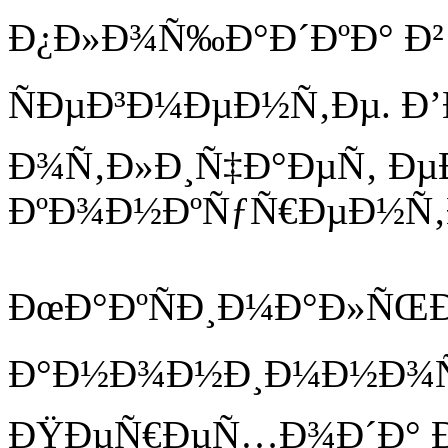
Ð¿Ð»Ð¾Ñ‰Ð°Ð´ÐºÐ° Ð²
ÑÐµÐ³Ð¼ÐµÐ½Ñ‚Ðµ. Ð
Ð¾Ñ‚Ð»Ð¸Ñ‡Ð°ÐµÑ‚ Ðµ
ÐºÐ¾Ð½ÐºÑƒÑ€ÐµÐ½Ñ‚
ÐœÐ°ÐºÑÐ¸Ð¼Ð°Ð»ÑŒÐ
Ð°Ð½Ð¾Ð½Ð¸Ð¼Ð½Ð¾Ñ
ÐŸÐµÑ€ÐµÑ…Ð¾Ð´Ð° 