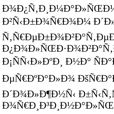
Ð¾Ð¿Ñ‚Ð¸Ð¼Ð°Ð»ÑŒÐ
Ð²Ñ‹Ð±Ð¾Ñ€Ð¾Ð¼ Ð´Ð»
Ñ‚Ñ€ÐµÐ±Ð¾Ð²Ð°Ñ‚Ð
Ð¿Ð¾Ð»ÑŒÐ·Ð¾Ð²Ð°Ñ‚
Ð¡ÑÑ‹Ð»ÐºÐ¸ Ð½Ð° ÑÐ
ÐµÑ€ÐºÐ°Ð»Ð¾ ÐšÑ€Ð°Ð
Ð´Ð¾Ð»Ð¶Ð½Ñ‹ Ð±Ñ‹Ñ
Ð¾Ñ€Ð¸Ð³Ð¸Ð½Ð°Ð»ÑŒ