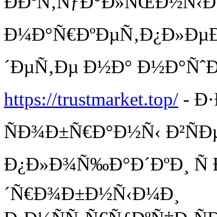
ÐÐºÑ‚ÑƒÐ°Ð»ÑŒÐ½Ñ‹Ðµ
Ð¼Ð°Ñ€ÐºÐµÑ‚Ð¿Ð»ÐµÐ¹
´ÐµÑ‚Ðµ Ð½Ð° Ð½Ð°ÑˆÐ
https://trustmarket.top/
- Ð
ÑÐ¾Ð±Ñ€Ð°Ð½Ñ‹ Ð²Ñ
Ð¿Ð»Ð¾Ñ‰Ð°Ð´ÐºÐ¸ Ñ
´Ñ€Ð¾Ð±Ð½Ñ‹Ð¼Ð¸