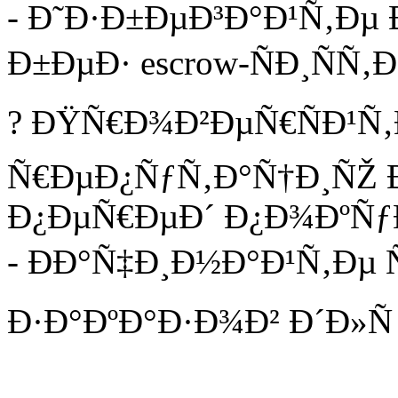
- Ð˜Ð·Ð±ÐµÐ³Ð°Ð¹Ñ‚Ð
Ð±ÐµÐ· escrow-ÑÐ¸ÑÑ‚
? ÐŸÑ€Ð¾Ð²ÐµÑ€ÑÐ¹Ñ
Ñ€ÐµÐ¿ÑƒÑ‚Ð°Ñ†Ð¸ÑŽ 
Ð¿ÐµÑ€ÐµÐ´ Ð¿Ð¾ÐºÑƒ
- ÐÐ°Ñ‡Ð¸Ð½Ð°Ð¹Ñ‚Ðµ
Ð·Ð°ÐºÐ°Ð·Ð¾Ð² Ð´Ð»Ñ