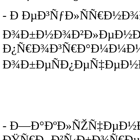
- Ð ÐµÐ³ÑƒÐ»ÑÑ€Ð½Ð
Ð¾Ð±Ð½Ð¾Ð²Ð»ÐµÐ½Ð
Ð¿Ñ€Ð¾Ð³Ñ€Ð°Ð¼Ð¼Ð
Ð¾Ð±ÐµÑÐ¿ÐµÑ‡ÐµÐ½Ð
- Ð—Ð°ÐºÐ»ÑŽÑ‡ÐµÐ½
ÐŸÑ€Ð¸ Ð²Ñ‹Ð±Ð¾Ñ€Ðµ