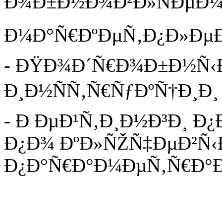
Ð¾Ð±Ð½Ð¾Ð²Ð»ÑÐµÐ¼Ñ
Ð¼Ð°Ñ€ÐºÐµÑ‚Ð¿Ð»ÐµÐ
- ÐŸÐ¾Ð´Ñ€Ð¾Ð±Ð½Ñ‹
Ð¸Ð½ÑÑ‚Ñ€ÑƒÐºÑ†Ð¸Ð
- Ð ÐµÐ¹Ñ‚Ð¸Ð½Ð³Ð¸ 
Ð¿Ð¾ ÐºÐ»ÑŽÑ‡ÐµÐ²Ñ
Ð¿Ð°Ñ€Ð°Ð¼ÐµÑ‚Ñ€Ð°