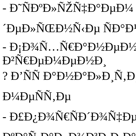
- Ð˜ÑÐºÐ»ÑŽÑ‡Ð°ÐµÐ¼
´ÐµÐ»ÑŒÐ½Ñ‹Ðµ ÑÐ°Ð¹
- Ð¡Ð¾Ñ…Ñ€Ð°Ð½ÐµÐ½
Ð²Ñ€ÐµÐ¼ÐµÐ½Ð¸
? Ð’ÑÑ Ð°Ð½Ð°Ð»Ð¸Ñ
Ð¼ÐµÑÑ‚Ðµ
- Ð£Ð¿Ð¾Ñ€ÑÐ´Ð¾Ñ‡Ð