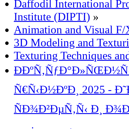
Daffodil International Pr
Institute (DIPTI)
»
Animation and Visual F/
3D Modeling and Textur
Texturing Techniques an
ÐÐºÑ‚ÑƒÐ°Ð»ÑŒÐ½Ñ
Ñ€Ñ‹Ð½ÐºÐ¸ 2025 - Ð
ÑÐ¾Ð²ÐµÑ‚Ñ‹ Ð¸ Ð¾