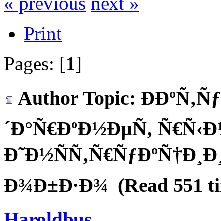
« previous
next »
Print
Pages: [
1
]
Author
Topic: ÐÐºÑ‚
´Ð°Ñ€ÐºÐ½ÐµÑ‚ Ñ€Ñ‹Ð½
Ð˜Ð½ÑÑ‚Ñ€ÑƒÐºÑ†Ð¸Ð¸
Ð¾Ð±Ð·Ð¾ (Read 551 ti
Haroldbus