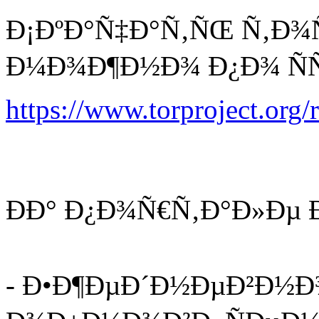
Ð¡ÐºÐ°Ñ‡Ð°Ñ‚ÑŒ Ñ‚Ð¾
Ð¼Ð¾Ð¶Ð½Ð¾ Ð¿Ð¾ ÑÑ
https://www.torproject.org
ÐÐ° Ð¿Ð¾Ñ€Ñ‚Ð°Ð»Ðµ 
- Ð•Ð¶ÐµÐ´Ð½ÐµÐ²Ð½Ð