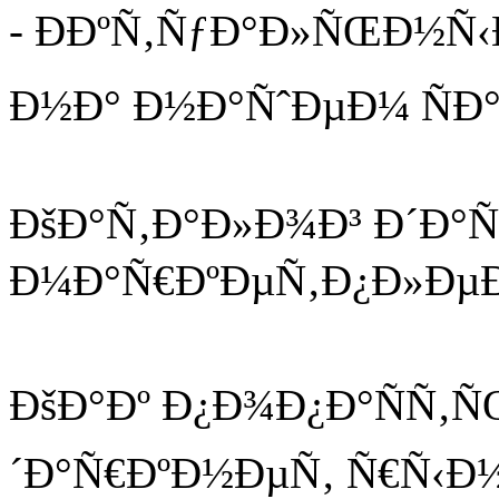
- ÐÐºÑ‚ÑƒÐ°Ð»ÑŒÐ½Ñ‹
Ð½Ð° Ð½Ð°ÑˆÐµÐ¼ ÑÐ°
ÐšÐ°Ñ‚Ð°Ð»Ð¾Ð³ Ð´Ð°
Ð¼Ð°Ñ€ÐºÐµÑ‚Ð¿Ð»ÐµÐ
ÐšÐ°Ðº Ð¿Ð¾Ð¿Ð°ÑÑ‚Ñ
´Ð°Ñ€ÐºÐ½ÐµÑ‚ Ñ€Ñ‹Ð