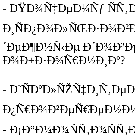
- ÐŸÐ¾Ñ‡ÐµÐ¼Ñƒ ÑÑ‚
Ð¸ÑÐ¿Ð¾Ð»ÑŒÐ·Ð¾Ð²
´ÐµÐ¶Ð½Ñ‹Ðµ Ð´Ð¾Ð²
Ð¾Ð±Ð·Ð¾Ñ€Ð½Ð¸Ðº?
- Ð˜ÑÐºÐ»ÑŽÑ‡Ð¸Ñ‚Ð
Ð¿Ñ€Ð¾Ð²ÐµÑ€ÐµÐ½Ð½Ñ
- Ð¡Ð°Ð¼Ð¾ÑÑ‚Ð¾ÑÑ