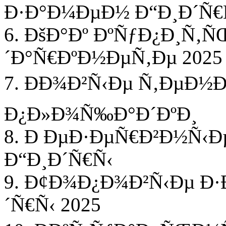
Ð·Ð°Ð¼ÐµÐ½ Ð“Ð¸Ð´Ñ€
6. ÐšÐ°Ðº ÐºÑƒÐ¿Ð¸Ñ‚Ñ
´Ð°Ñ€ÐºÐ½ÐµÑ‚Ðµ 2025
7. ÐÐ¾Ð²Ñ‹Ðµ Ñ‚ÐµÐ½
Ð¿Ð»Ð¾Ñ‰Ð°Ð´ÐºÐ¸
8. Ð ÐµÐ·ÐµÑ€Ð²Ð½Ñ‹
Ð“Ð¸Ð´Ñ€Ñ‹
9. Ð¢Ð¾Ð¿Ð¾Ð²Ñ‹Ðµ Ð
´Ñ€Ñ‹ 2025