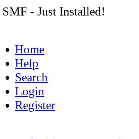
SMF - Just Installed!
Home
Help
Search
Login
Register