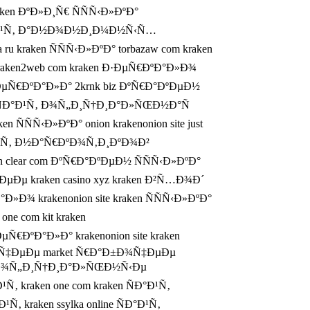
aken ÐºÐ»Ð¸Ñ€ ÑÑÑ‹Ð»ÐºÐ°
ÑÐ°Ð¹Ñ‚ Ð°Ð½Ð¾Ð½Ð¸Ð¼Ð½Ñ‹Ñ…
 ru kraken ÑÑÑ‹Ð»ÐºÐ° torbazaw com kraken
raken2web com kraken Ð·ÐµÑ€ÐºÐ°Ð»Ð¾
·ÐµÑ€ÐºÐ°Ð»Ð° 2krnk biz ÐºÑ€Ð°ÐºÐµÐ½
et ÑÐ°Ð¹Ñ‚ Ð¾Ñ„Ð¸Ñ†Ð¸Ð°Ð»ÑŒÐ½Ð°Ñ
ÑÑ‹Ð»ÐºÐ° onion krakenonion site just
°Ð¹Ñ‚ Ð½Ð°Ñ€ÐºÐ¾Ñ‚Ð¸ÐºÐ¾Ð²
lear com ÐºÑ€Ð°ÐºÐµÐ½ ÑÑÑ‹Ð»ÐºÐ°
µÐµ kraken casino xyz kraken Ð²Ñ…Ð¾Ð´
Ð¾ krakenonion site kraken ÑÑÑ‹Ð»ÐºÐ°
e com kit kraken
ÐºÐ°Ð»Ð° krakenonion site kraken
¾Ñ‡ÐµÐµ market Ñ€Ð°Ð±Ð¾Ñ‡ÐµÐµ
ken Ð¾Ñ„Ð¸Ñ†Ð¸Ð°Ð»ÑŒÐ½Ñ‹Ðµ
‚ kraken one com kraken ÑÐ°Ð¹Ñ‚
 kraken ssylka online ÑÐ°Ð¹Ñ‚