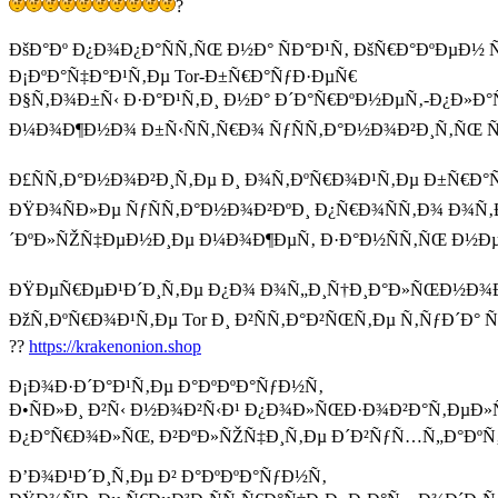
?
ÐšÐ°Ðº Ð¿Ð¾Ð¿Ð°ÑÑ‚ÑŒ Ð½Ð° ÑÐ°Ð¹Ñ‚ ÐšÑ€Ð°ÐºÐµÐ½ 
Ð¡ÐºÐ°Ñ‡Ð°Ð¹Ñ‚Ðµ Tor-Ð±Ñ€Ð°ÑƒÐ·ÐµÑ€
Ð§Ñ‚Ð¾Ð±Ñ‹ Ð·Ð°Ð¹Ñ‚Ð¸ Ð½Ð° Ð´Ð°Ñ€ÐºÐ½ÐµÑ‚-Ð¿Ð»Ð°Ñ‚
Ð¼Ð¾Ð¶Ð½Ð¾ Ð±Ñ‹ÑÑ‚Ñ€Ð¾ ÑƒÑÑ‚Ð°Ð½Ð¾Ð²Ð¸Ñ‚ÑŒ Ñ Ð
Ð£ÑÑ‚Ð°Ð½Ð¾Ð²Ð¸Ñ‚Ðµ Ð¸ Ð¾Ñ‚ÐºÑ€Ð¾Ð¹Ñ‚Ðµ Ð±Ñ€Ð°
ÐŸÐ¾ÑÐ»Ðµ ÑƒÑÑ‚Ð°Ð½Ð¾Ð²ÐºÐ¸ Ð¿Ñ€Ð¾ÑÑ‚Ð¾ Ð¾Ñ‚Ðº
´ÐºÐ»ÑŽÑ‡ÐµÐ½Ð¸Ðµ Ð¼Ð¾Ð¶ÐµÑ‚ Ð·Ð°Ð½ÑÑ‚ÑŒ Ð½Ð
ÐŸÐµÑ€ÐµÐ¹Ð´Ð¸Ñ‚Ðµ Ð¿Ð¾ Ð¾Ñ„Ð¸Ñ†Ð¸Ð°Ð»ÑŒÐ½Ð¾Ð¹
ÐžÑ‚ÐºÑ€Ð¾Ð¹Ñ‚Ðµ Tor Ð¸ Ð²ÑÑ‚Ð°Ð²ÑŒÑ‚Ðµ Ñ‚ÑƒÐ´Ð
??
https://krakenonion.shop
Ð¡Ð¾Ð·Ð´Ð°Ð¹Ñ‚Ðµ Ð°ÐºÐºÐ°ÑƒÐ½Ñ‚
Ð•ÑÐ»Ð¸ Ð²Ñ‹ Ð½Ð¾Ð²Ñ‹Ð¹ Ð¿Ð¾Ð»ÑŒÐ·Ð¾Ð²Ð°Ñ‚ÐµÐ»Ñ
Ð¿Ð°Ñ€Ð¾Ð»ÑŒ, Ð²ÐºÐ»ÑŽÑ‡Ð¸Ñ‚Ðµ Ð´Ð²ÑƒÑ…Ñ„Ð°ÐºÑ
Ð’Ð¾Ð¹Ð´Ð¸Ñ‚Ðµ Ð² Ð°ÐºÐºÐ°ÑƒÐ½Ñ‚