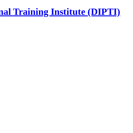
nal Training Institute (DIPTI)