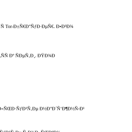
Ñ Tor-Ð±Ñ€Ð°ÑƒÐ·ÐµÑ€. Ð•Ð³Ð¾
Ñ Ðº ÑÐµÑ‚Ð¸. ÐŸÐ¾Ð
¾Ð»ÑŒÐ·ÑƒÐ¹Ñ‚Ðµ Ð½Ð°Ð´Ñ‘Ð¶Ð½Ñ‹Ð¹