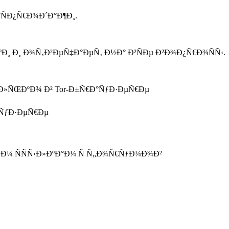
°ÑÐ¿Ñ€Ð¾Ð´Ð°Ð¶Ð¸.
¸ Ð¸ Ð¾Ñ‚Ð²ÐµÑ‡Ð°ÐµÑ‚ Ð½Ð° Ð²ÑÐµ Ð²Ð¾Ð¿Ñ€Ð¾ÑÑ‹.
Ð¾Ð»ÑŒÐºÐ¾ Ð² Tor-Ð±Ñ€Ð°ÑƒÐ·ÐµÑ€Ðµ
°ÑƒÐ·ÐµÑ€Ðµ
Ð¼ ÑÑÑ‹Ð»ÐºÐ°Ð¼ Ñ Ñ„Ð¾Ñ€ÑƒÐ¼Ð¾Ð²