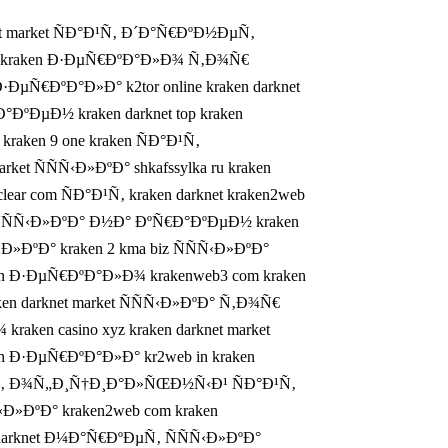
net market ÑÐ°Ð¹Ñ‚ Ð´Ð°Ñ€ÐºÐ½ÐµÑ‚
 kraken Ð·ÐµÑ€ÐºÐ°Ð»Ð¾ Ñ‚Ð¾Ñ€
€ÐºÐ°Ð»Ð° k2tor online kraken darknet
ºÐµÐ½ kraken darknet top kraken
ken 9 one kraken ÑÐ°Ð¹Ñ‚
t ÑÑÑ‹Ð»ÐºÐ° shkafssylka ru kraken
 com ÑÐ°Ð¹Ñ‚ kraken darknet kraken2web
 ÑÑÑ‹Ð»ÐºÐ° Ð½Ð° ÐºÑ€Ð°ÐºÐµÐ½ kraken
ÐºÐ° kraken 2 kma biz ÑÑÑ‹Ð»ÐºÐ°
n Ð·ÐµÑ€ÐºÐ°Ð»Ð¾ krakenweb3 com kraken
 darknet market ÑÑÑ‹Ð»ÐºÐ° Ñ‚Ð¾Ñ€
raken casino xyz kraken darknet market
n Ð·ÐµÑ€ÐºÐ°Ð»Ð° kr2web in kraken
Ð½ÐµÑ‚ Ð¾Ñ„Ð¸Ñ†Ð¸Ð°Ð»ÑŒÐ½Ñ‹Ð¹ ÑÐ°Ð¹Ñ‚
»ÐºÐ° kraken2web com kraken
rknet Ð¼Ð°Ñ€ÐºÐµÑ‚ ÑÑÑ‹Ð»ÐºÐ°