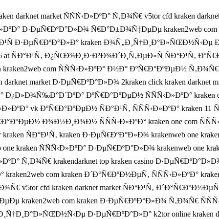
en darknet market ÑÑÑ‹Ð»ÐºÐ° Ñ‚Ð¾Ñ€ v5tor cfd kraken dark
‹Ð»ÐºÐ° Ð·ÐµÑ€ÐºÐ°Ð»Ð¾ Ñ€Ð°Ð±Ð¾Ñ‡ÐµÐµ kraken2web com
Ð¹Ñ Ð·ÐµÑ€ÐºÐ°Ð»Ð° kraken Ð¾Ñ„Ð¸Ñ†Ð¸Ð°Ð»ÑŒÐ½Ñ‹Ðµ Ð·ÐµÑ
 at ÑÐ°Ð¹Ñ‚ Ð¿Ñ€Ð¾Ð¸Ð·Ð²Ð¾Ð´Ð¸Ñ‚ÐµÐ»Ñ ÑÐ°Ð¹Ñ‚ ÐºÑ€Ð°Ð
kraken2web com ÑÑÑ‹Ð»ÐºÐ° Ð½Ð° ÐºÑ€Ð°ÐºÐµÐ½ Ñ‚Ð¾Ñ€ kra
t market Ð·ÐµÑ€ÐºÐ°Ð»Ð¾ 2kraken click kraken darknet marke
° Ð¿Ð»Ð¾Ñ‰Ð°Ð´ÐºÐ° ÐºÑ€Ð°ÐºÐµÐ½ ÑÑÑ‹Ð»ÐºÐ° kraken clear
Ñ‹Ð»ÐºÐ° vk ÐºÑ€Ð°ÐºÐµÐ½ ÑÐ°Ð¹Ñ‚ ÑÑÑ‹Ð»ÐºÐ° kraken 11
Ð°ÐºÐµÐ½ Ð¾Ð½Ð¸Ð¾Ð½ ÑÑÑ‹Ð»ÐºÐ° kraken one com ÑÑÑ‹Ð»
aken ÑÐ°Ð¹Ñ‚ kraken Ð·ÐµÑ€ÐºÐ°Ð»Ð¾ krakenweb one krake
 kraken ÑÑÑ‹Ð»ÐºÐ° Ð·ÐµÑ€ÐºÐ°Ð»Ð¾ krakenweb one kraken
Ð»ÐºÐ° Ñ‚Ð¾Ñ€ krakendarknet top kraken casino Ð·ÐµÑ€ÐºÐ°Ð»Ð¾ k
 kraken2web com kraken Ð´Ð°Ñ€ÐºÐ½ÐµÑ‚ ÑÑÑ‹Ð»ÐºÐ° krake
 Ñ‚Ð¾Ñ€ v5tor cfd kraken darknet market ÑÐ°Ð¹Ñ‚ Ð´Ð°Ñ€Ðº
µÐµ kraken2web com kraken Ð·ÐµÑ€ÐºÐ°Ð»Ð¾ Ñ‚Ð¾Ñ€ ÑÑÑ‹Ð
†Ð¸Ð°Ð»ÑŒÐ½Ñ‹Ðµ Ð·ÐµÑ€ÐºÐ°Ð»Ð° k2tor online kraken da