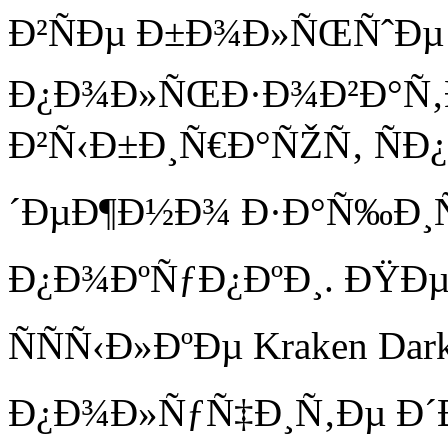
Ð²ÑÐµ Ð±Ð¾Ð»ÑŒÑˆÐµ
Ð¿Ð¾Ð»ÑŒÐ·Ð¾Ð²Ð°Ñ‚
Ð²Ñ‹Ð±Ð¸Ñ€Ð°ÑŽÑ‚ ÑÐ
´ÐµÐ¶Ð½Ð¾ Ð·Ð°Ñ‰Ð¸Ñ
Ð¿Ð¾ÐºÑƒÐ¿ÐºÐ¸. ÐŸÐµ
ÑÑÑ‹Ð»ÐºÐµ Kraken Dark
Ð¿Ð¾Ð»ÑƒÑ‡Ð¸Ñ‚Ðµ Ð´Ð