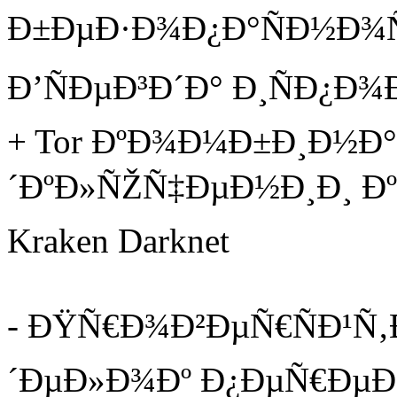
Ð±ÐµÐ·Ð¾Ð¿Ð°ÑÐ½Ð¾Ñ
Ð’ÑÐµÐ³Ð´Ð° Ð¸ÑÐ¿Ð
+ Tor ÐºÐ¾Ð¼Ð±Ð¸Ð½Ð
´ÐºÐ»ÑŽÑ‡ÐµÐ½Ð¸Ð¸ Ðº 
Kraken Darknet
- ÐŸÑ€Ð¾Ð²ÐµÑ€ÑÐ¹Ñ‚
´ÐµÐ»Ð¾Ðº Ð¿ÐµÑ€ÐµÐ