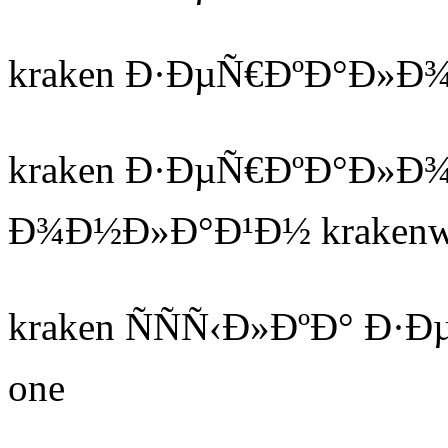
kraken Ð·ÐµÑ€ÐºÐ°Ð»Ð¾
kraken Ð·ÐµÑ€ÐºÐ°Ð»Ð¾
Ð¾Ð½Ð»Ð°Ð¹Ð½ krakenw
kraken ÑÑÑ‹Ð»ÐºÐ° Ð·
one