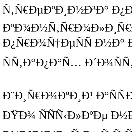
Ñ‚Ñ€ÐµÐºÐ¸Ð½Ð³Ð° Ð¿
ÐºÐ¾Ð½Ñ‚Ñ€Ð¾Ð»Ð¸Ñ€
Ð¿Ñ€Ð¾Ñ†ÐµÑÑ Ð½Ð° 
ÑÑ‚Ð°Ð¿Ð°Ñ… Ð´Ð¾ÑÑ‚
Ð¨Ð¸Ñ€Ð¾ÐºÐ¸Ð¹ Ð°ÑÑ
ÐŸÐ¾ ÑÑÑ‹Ð»ÐºÐµ Ð½Ð°