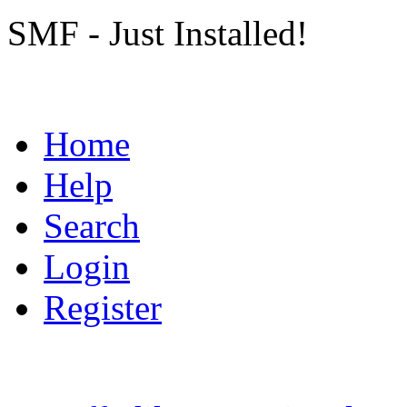
SMF - Just Installed!
Home
Help
Search
Login
Register