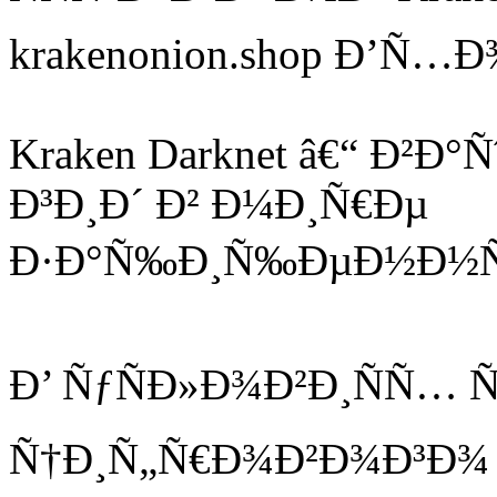
krakenonion.shop Ð’Ñ…Ð
Kraken Darknet â€“ Ð²Ð
Ð³Ð¸Ð´ Ð² Ð¼Ð¸Ñ€Ðµ
Ð·Ð°Ñ‰Ð¸Ñ‰ÐµÐ½Ð½Ñ‹
Ð’ ÑƒÑÐ»Ð¾Ð²Ð¸ÑÑ…
Ñ†Ð¸Ñ„Ñ€Ð¾Ð²Ð¾Ð³Ð¾