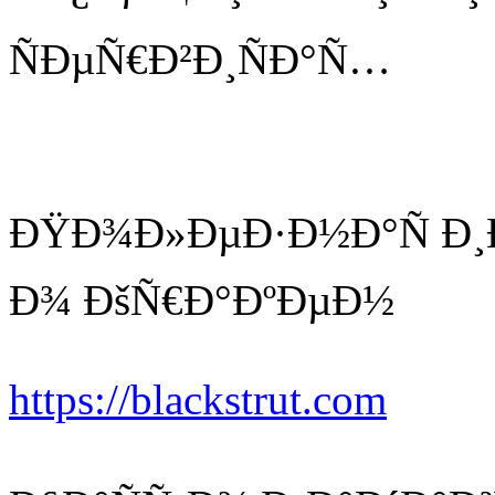
ÑÐµÑ€Ð²Ð¸ÑÐ°Ñ…
ÐŸÐ¾Ð»ÐµÐ·Ð½Ð°Ñ Ð
Ð¾ ÐšÑ€Ð°ÐºÐµÐ½
https://blackstrut.com