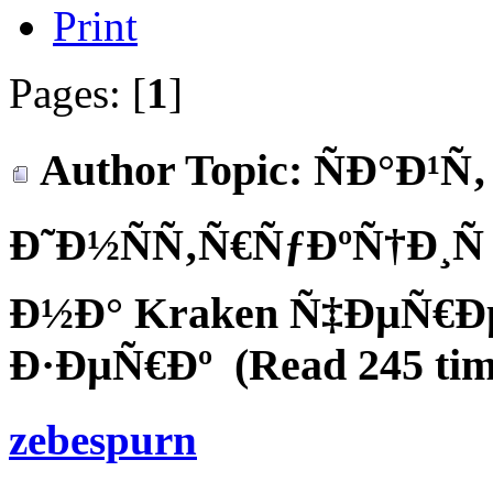
Print
Pages: [
1
]
Author
Topic: ÑÐ°Ð¹Ñ‚
Ð˜Ð½ÑÑ‚Ñ€ÑƒÐºÑ†Ð¸Ñ
Ð½Ð° Kraken Ñ‡ÐµÑ€Ð
Ð·ÐµÑ€Ðº (Read 245 tim
zebespurn