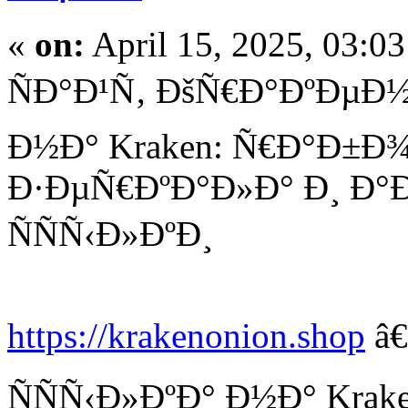
«
on:
April 15, 2025, 03:0
ÑÐ°Ð¹Ñ‚ ÐšÑ€Ð°ÐºÐµÐ½
Ð½Ð° Kraken: Ñ€Ð°Ð±Ð
Ð·ÐµÑ€ÐºÐ°Ð»Ð° Ð¸ Ð
ÑÑÑ‹Ð»ÐºÐ¸
https://krakenonion.shop
â€
ÑÑÑ‹Ð»ÐºÐ° Ð½Ð° Krake