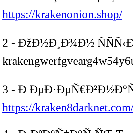
https://krakenonion.shop/
2 - ÐžÐ½Ð¸Ð¾Ð½ ÑÑÑ‹Ð
krakengwerfgvearg4w54y6ui
3 - Ð ÐµÐ·ÐµÑ€Ð²Ð½Ð°Ñ
https://kraken8darknet.com