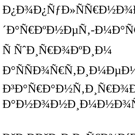
Ð¿Ð¾Ð¿ÑƒÐ»ÑÑ€Ð½Ð¾
´Ð°Ñ€ÐºÐ½ÐµÑ‚-Ð¼Ð°Ñ
Ñ ÑˆÐ¸Ñ€Ð¾ÐºÐ¸Ð¼
Ð°ÑÑÐ¾Ñ€Ñ‚Ð¸Ð¼ÐµÐ
Ð³Ð°Ñ€Ð°Ð½Ñ‚Ð¸Ñ€Ð¾
Ð°Ð½Ð¾Ð½Ð¸Ð¼Ð½Ð¾Ñ