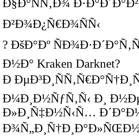
Ð§Ð°ÑÑ‚Ð¾ Ð·Ð°Ð´Ð°Ð
Ð²Ð¾Ð¿Ñ€Ð¾ÑÑ‹
? ÐšÐ°Ðº ÑÐ¾Ð·Ð´Ð°Ñ
Ð½Ð° Kraken Darknet?
Ð ÐµÐ³Ð¸ÑÑ‚Ñ€Ð°Ñ†Ð¸
Ð¼Ð¸Ð½ÑƒÑ‚Ñ‹ Ð¸ Ð½Ð
Ð»Ð¸Ñ‡Ð½Ñ‹Ñ… Ð´Ð°Ð
Ð¾Ñ„Ð¸Ñ†Ð¸Ð°Ð»ÑŒÐ½Ð