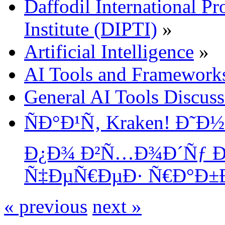
Daffodil International Pr
Institute (DIPTI)
»
Artificial Intelligence
»
AI Tools and Framework
General AI Tools Discuss
ÑÐ°Ð¹Ñ‚ Kraken! Ð˜Ð
Ð¿Ð¾ Ð²Ñ…Ð¾Ð´Ñƒ Ð
Ñ‡ÐµÑ€ÐµÐ· Ñ€Ð°Ð±
« previous
next »