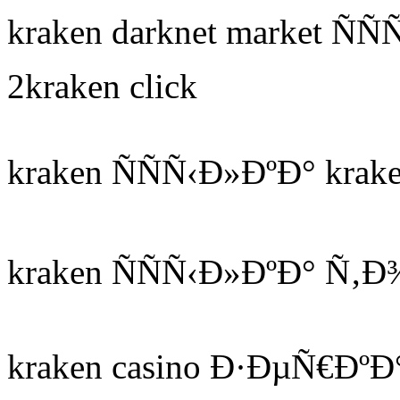
kraken darknet market Ñ
2kraken click
kraken ÑÑÑ‹Ð»ÐºÐ° krak
kraken ÑÑÑ‹Ð»ÐºÐ° Ñ‚Ð¾
kraken casino Ð·ÐµÑ€ÐºÐ