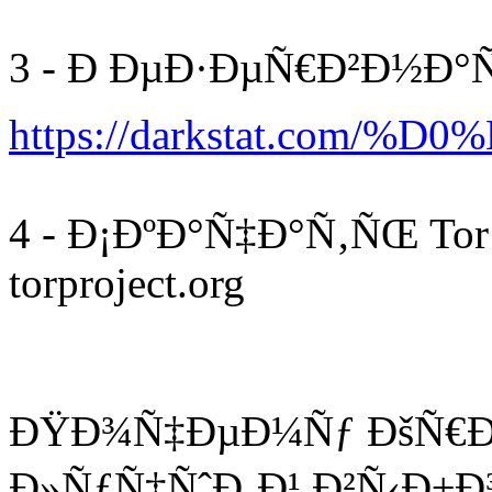
3 - Ð ÐµÐ·ÐµÑ€Ð²Ð½Ð°Ñ
https://darkstat.co
4 - Ð¡ÐºÐ°Ñ‡Ð°Ñ‚ÑŒ Tor 
torproject.org
ÐŸÐ¾Ñ‡ÐµÐ¼Ñƒ ÐšÑ€Ð
Ð»ÑƒÑ‡ÑˆÐ¸Ð¹ Ð²Ñ‹Ð±Ð