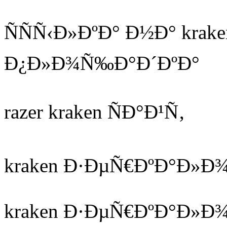
ÑÑÑ‹Ð»ÐºÐ° Ð½Ð° kra
Ð¿Ð»Ð¾Ñ‰Ð°Ð´ÐºÐ°
razer kraken ÑÐ°Ð¹Ñ‚
kraken Ð·ÐµÑ€ÐºÐ°Ð»Ð¾ 
kraken Ð·ÐµÑ€ÐºÐ°Ð»Ð¾