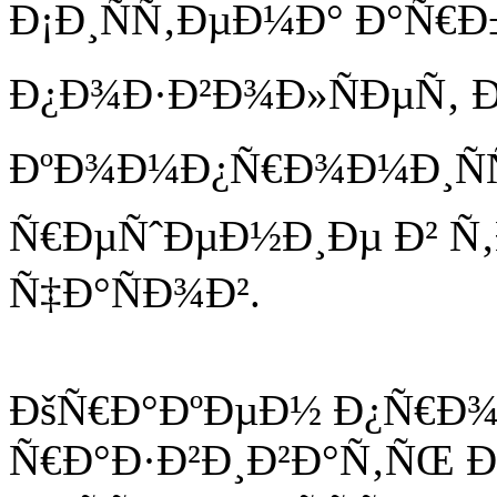
Ð¡Ð¸ÑÑ‚ÐµÐ¼Ð° Ð°Ñ€Ð
Ð¿Ð¾Ð·Ð²Ð¾Ð»ÑÐµÑ‚ 
ÐºÐ¾Ð¼Ð¿Ñ€Ð¾Ð¼Ð¸Ñ
Ñ€ÐµÑˆÐµÐ½Ð¸Ðµ Ð² Ñ
Ñ‡Ð°ÑÐ¾Ð².
ÐšÑ€Ð°ÐºÐµÐ½ Ð¿Ñ€Ð
Ñ€Ð°Ð·Ð²Ð¸Ð²Ð°Ñ‚ÑŒ 