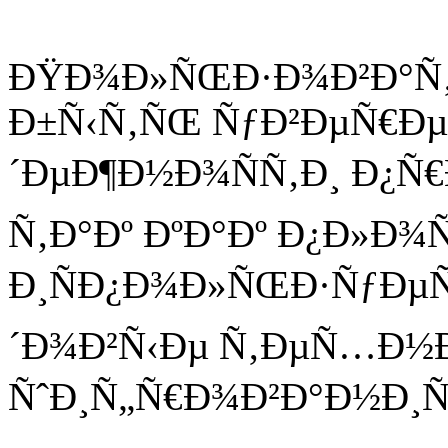
ÐŸÐ¾Ð»ÑŒÐ·Ð¾Ð²Ð°Ñ‚
Ð±Ñ‹Ñ‚ÑŒ ÑƒÐ²ÐµÑ€Ðµ
´ÐµÐ¶Ð½Ð¾ÑÑ‚Ð¸ Ð¿Ñ
Ñ‚Ð°Ðº ÐºÐ°Ðº Ð¿Ð»Ð¾
Ð¸ÑÐ¿Ð¾Ð»ÑŒÐ·ÑƒÐµÑ
´Ð¾Ð²Ñ‹Ðµ Ñ‚ÐµÑ…Ð½
ÑˆÐ¸Ñ„Ñ€Ð¾Ð²Ð°Ð½Ð¸Ñ