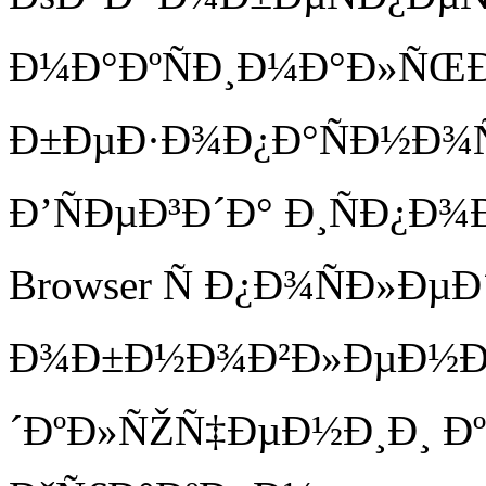
Ð¼Ð°ÐºÑÐ¸Ð¼Ð°Ð»ÑŒ
Ð±ÐµÐ·Ð¾Ð¿Ð°ÑÐ½Ð¾Ñ
Ð’ÑÐµÐ³Ð´Ð° Ð¸ÑÐ¿Ð
Browser Ñ Ð¿Ð¾ÑÐ»Ðµ
Ð¾Ð±Ð½Ð¾Ð²Ð»ÐµÐ½Ð¸
´ÐºÐ»ÑŽÑ‡ÐµÐ½Ð¸Ð¸ Ðº 