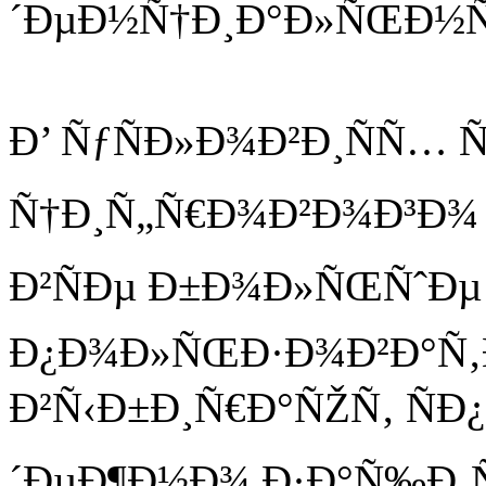
´ÐµÐ½Ñ†Ð¸Ð°Ð»ÑŒÐ½Ñ
Ð’ ÑƒÑÐ»Ð¾Ð²Ð¸ÑÑ…
Ñ†Ð¸Ñ„Ñ€Ð¾Ð²Ð¾Ð³Ð¾
Ð²ÑÐµ Ð±Ð¾Ð»ÑŒÑˆÐµ
Ð¿Ð¾Ð»ÑŒÐ·Ð¾Ð²Ð°Ñ‚
Ð²Ñ‹Ð±Ð¸Ñ€Ð°ÑŽÑ‚ ÑÐ
´ÐµÐ¶Ð½Ð¾ Ð·Ð°Ñ‰Ð¸Ñ