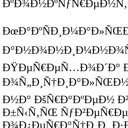
ÐºÐ¾Ð½ÐºÑƒÑ€ÐµÐ½Ñ‚
ÐœÐ°ÐºÑÐ¸Ð¼Ð°Ð»ÑŒÐ
Ð°Ð½Ð¾Ð½Ð¸Ð¼Ð½Ð¾Ñ
ÐŸÐµÑ€ÐµÑ…Ð¾Ð´Ð° 
Ð¾Ñ„Ð¸Ñ†Ð¸Ð°Ð»ÑŒÐ½Ð
Ð½Ð° ÐšÑ€Ð°ÐºÐµÐ½ Ð
Ð±Ñ‹Ñ‚ÑŒ ÑƒÐ²ÐµÑ€Ð
Ð¾Ð¿ÐµÑ€Ð°Ñ†Ð¸Ð¸ Ð