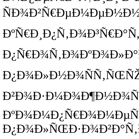
ÑÐ¾Ð²Ñ€ÐµÐ¼ÐµÐ½Ð½
ÐºÑ€Ð¸Ð¿Ñ‚Ð¾Ð³Ñ€Ð°Ñ
Ð¿Ñ€Ð¾Ñ‚Ð¾ÐºÐ¾Ð»Ð°Ð
Ð¿Ð¾Ð»Ð½Ð¾ÑÑ‚ÑŒÑŽ 
Ð²Ð¾Ð·Ð¼Ð¾Ð¶Ð½Ð¾Ñ
ÐºÐ¾Ð¼Ð¿Ñ€Ð¾Ð¼ÐµÑ‚
Ð¿Ð¾Ð»ÑŒÐ·Ð¾Ð²Ð°Ñ‚