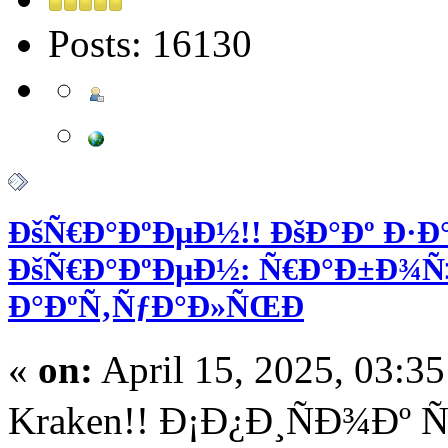
Posts: 16130
ÐšÑ€Ð°ÐºÐµÐ½!! ÐšÐ°Ðº Ð·Ð
ÐšÑ€Ð°ÐºÐµÐ½: Ñ€Ð°Ð±Ð¾Ñ‡
Ð°ÐºÑ‚ÑƒÐ°Ð»ÑŒÐ
«
on:
April 15, 2025, 03:3
Kraken!! Ð¡Ð¿Ð¸ÑÐ¾Ð