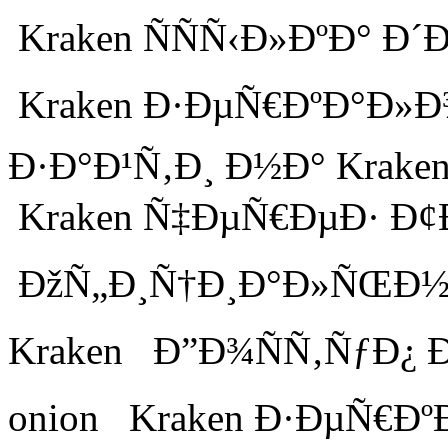
Kraken ÑÑÑ‹Ð»ÐºÐ° Ð´
Kraken Ð·ÐµÑ€ÐºÐ°Ð»Ð
Ð·Ð°Ð¹Ñ‚Ð¸ Ð½Ð° Krak
Kraken Ñ‡ÐµÑ€ÐµÐ· Ð
ÐžÑ„Ð¸Ñ†Ð¸Ð°Ð»ÑŒÐ½Ð°
Kraken Ð”Ð¾ÑÑ‚ÑƒÐ¿ Ð
onion Kraken Ð·ÐµÑ€Ð