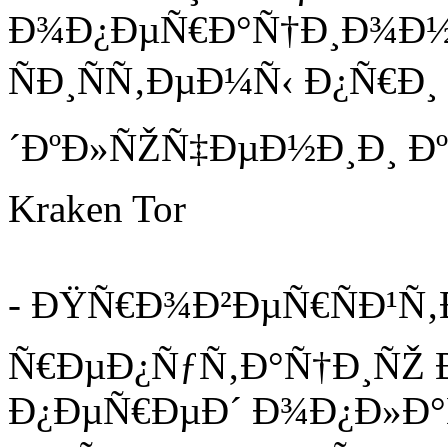
Ð¾Ð¿ÐµÑ€Ð°Ñ†Ð¸Ð¾Ð
ÑÐ¸ÑÑ‚ÐµÐ¼Ñ‹ Ð¿Ñ€Ð
´ÐºÐ»ÑŽÑ‡ÐµÐ½Ð¸Ð¸ Ðº 
Kraken Tor
- ÐŸÑ€Ð¾Ð²ÐµÑ€ÑÐ¹Ñ‚
Ñ€ÐµÐ¿ÑƒÑ‚Ð°Ñ†Ð¸ÑŽ 
Ð¿ÐµÑ€ÐµÐ´ Ð¾Ð¿Ð»Ð°