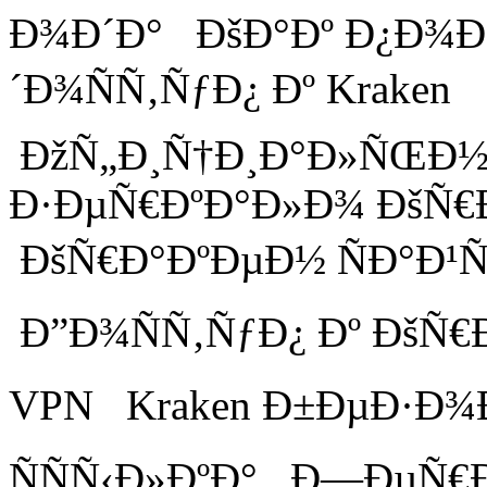
Ð¾Ð´Ð° ÐšÐ°Ðº Ð¿Ð¾Ð
´Ð¾ÑÑ‚ÑƒÐ¿ Ðº Kraken
ÐžÑ„Ð¸Ñ†Ð¸Ð°Ð»ÑŒÐ
Ð·ÐµÑ€ÐºÐ°Ð»Ð¾ ÐšÑ
ÐšÑ€Ð°ÐºÐµÐ½ ÑÐ°Ð¹
Ð”Ð¾ÑÑ‚ÑƒÐ¿ Ðº ÐšÑ
VPN Kraken Ð±ÐµÐ·Ð¾Ð
ÑÑÑ‹Ð»ÐºÐ° Ð—ÐµÑ€Ð