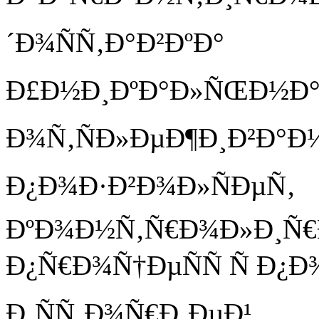
´Ð¾ÑÑ‚Ð°Ð²ÐºÐ°
Ð£Ð½Ð¸ÐºÐ°Ð»ÑŒÐ½Ð°Ñ
Ð¾Ñ‚ÑÐ»ÐµÐ¶Ð¸Ð²Ð°Ð½
Ð¿Ð¾Ð·Ð²Ð¾Ð»ÑÐµÑ‚
ÐºÐ¾Ð½Ñ‚Ñ€Ð¾Ð»Ð¸Ñ€
Ð¿Ñ€Ð¾Ñ†ÐµÑÑ Ñ Ð¿
Ð¸ÑÑ‚Ð¾Ñ€Ð¸ÐµÐ¹