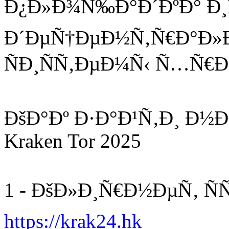
Ð¿Ð»Ð¾Ñ‰Ð°Ð´ÐºÐ° Ð
Ð´ÐµÑ†ÐµÐ½Ñ‚Ñ€Ð°Ð»
ÑÐ¸ÑÑ‚ÐµÐ¼Ñ‹ Ñ…Ñ€Ð
ÐšÐ°Ðº Ð·Ð°Ð¹Ñ‚Ð¸ Ð½
Kraken Tor 2025
1 - ÐšÐ»Ð¸Ñ€Ð½ÐµÑ‚ ÑÑ
https://krak24.hk