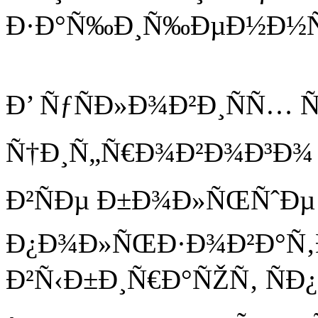
Ð·Ð°Ñ‰Ð¸Ñ‰ÐµÐ½Ð½Ñ‹
Ð’ ÑƒÑÐ»Ð¾Ð²Ð¸ÑÑ…
Ñ†Ð¸Ñ„Ñ€Ð¾Ð²Ð¾Ð³Ð¾
Ð²ÑÐµ Ð±Ð¾Ð»ÑŒÑˆÐµ
Ð¿Ð¾Ð»ÑŒÐ·Ð¾Ð²Ð°Ñ‚
Ð²Ñ‹Ð±Ð¸Ñ€Ð°ÑŽÑ‚ ÑÐ