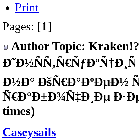
Print
Pages: [
1
]
Author
Topic: Kraken!
Ð˜Ð½ÑÑ‚Ñ€ÑƒÐºÑ†Ð¸Ñ
Ð½Ð° ÐšÑ€Ð°ÐºÐµÐ½ 
Ñ€Ð°Ð±Ð¾Ñ‡Ð¸Ðµ Ð·Ðµ
times)
Caseysails