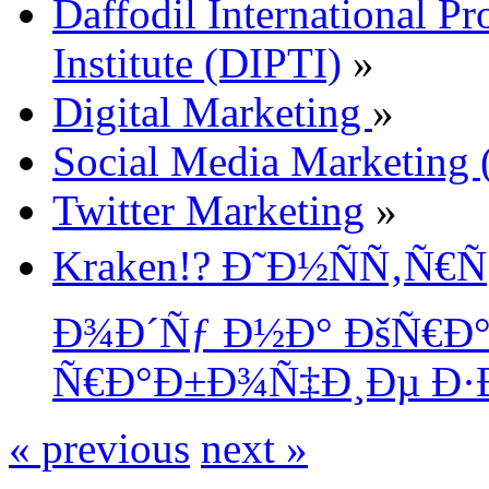
Daffodil International Pr
Institute (DIPTI)
»
Digital Marketing
»
Social Media Marketin
Twitter Marketing
»
Kraken!? Ð˜Ð½ÑÑ‚Ñ€
Ð¾Ð´Ñƒ Ð½Ð° ÐšÑ€Ð
Ñ€Ð°Ð±Ð¾Ñ‡Ð¸Ðµ Ð·
« previous
next »