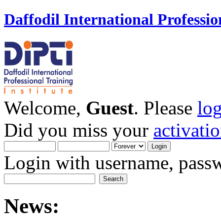
Daffodil International Professio
Welcome,
Guest
. Please
lo
Did you miss your
activati
Login with username, passw
News: