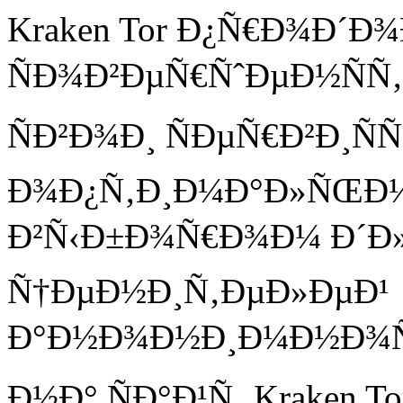
Kraken Tor Ð¿Ñ€Ð¾Ð´Ð
ÑÐ¾Ð²ÐµÑ€ÑˆÐµÐ½ÑÑ
ÑÐ²Ð¾Ð¸ ÑÐµÑ€Ð²Ð¸ÑÑ
Ð¾Ð¿Ñ‚Ð¸Ð¼Ð°Ð»ÑŒÐ
Ð²Ñ‹Ð±Ð¾Ñ€Ð¾Ð¼ Ð´Ð»
Ñ†ÐµÐ½Ð¸Ñ‚ÐµÐ»ÐµÐ¹
Ð°Ð½Ð¾Ð½Ð¸Ð¼Ð½Ð¾ÑÑ
Ð½Ð° ÑÐ°Ð¹Ñ‚ Kraken To