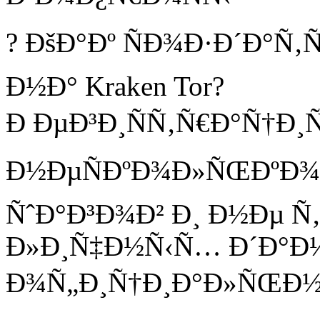
? ÐšÐ°Ðº ÑÐ¾Ð·Ð´Ð°Ñ
Ð½Ð° Kraken Tor?
Ð ÐµÐ³Ð¸ÑÑ‚Ñ€Ð°Ñ†Ð¸
Ð½ÐµÑÐºÐ¾Ð»ÑŒÐºÐ¾
ÑˆÐ°Ð³Ð¾Ð² Ð¸ Ð½Ðµ 
Ð»Ð¸Ñ‡Ð½Ñ‹Ñ… Ð´Ð°Ð
Ð¾Ñ„Ð¸Ñ†Ð¸Ð°Ð»ÑŒÐ½Ð