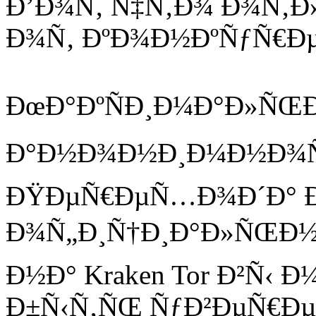
Ð’Ð¾Ñ‚ Ñ‡Ñ‚Ð¾ Ð¾Ñ‚Ð
Ð¾Ñ‚ ÐºÐ¾Ð½ÐºÑƒÑ€Ð
ÐœÐ°ÐºÑÐ¸Ð¼Ð°Ð»ÑŒÐ
Ð°Ð½Ð¾Ð½Ð¸Ð¼Ð½Ð¾Ñ
ÐŸÐµÑ€ÐµÑ…Ð¾Ð´Ð° 
Ð¾Ñ„Ð¸Ñ†Ð¸Ð°Ð»ÑŒÐ½Ð
Ð½Ð° Kraken Tor Ð²Ñ‹ 
Ð±Ñ‹Ñ‚ÑŒ ÑƒÐ²ÐµÑ€Ð