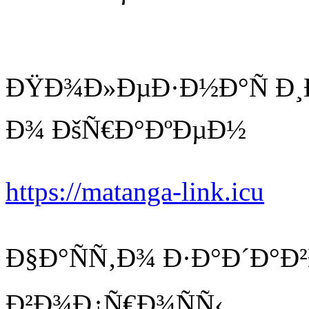
ÐŸÐ¾Ð»ÐµÐ·Ð½Ð°Ñ Ð
Ð¾ ÐšÑ€Ð°ÐºÐµÐ½
https://matanga-link.icu
Ð§Ð°ÑÑ‚Ð¾ Ð·Ð°Ð´Ð°Ð
Ð²Ð¾Ð¿Ñ€Ð¾ÑÑ‹