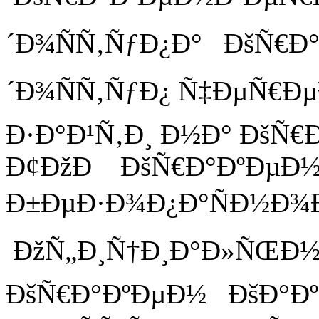
´Ð¾ÑÑ‚ÑƒÐ¿Ð° ÐšÑ€Ð°
´Ð¾ÑÑ‚ÑƒÐ¿ Ñ‡ÐµÑ€Ðµ
Ð·Ð°Ð¹Ñ‚Ð¸ Ð½Ð° ÐšÑ€
Ð¢ÐžÐ ÐšÑ€Ð°ÐºÐµÐ½
Ð±ÐµÐ·Ð¾Ð¿Ð°ÑÐ½Ð¾
ÐžÑ„Ð¸Ñ†Ð¸Ð°Ð»ÑŒÐ½Ð°
ÐšÑ€Ð°ÐºÐµÐ½ ÐšÐ°Ð