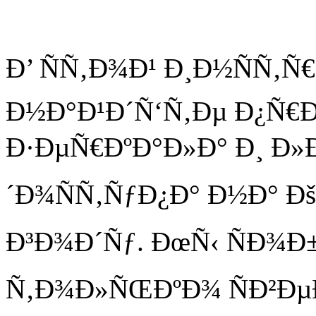
Ð’ ÑÑ‚Ð¾Ð¹ Ð¸Ð½ÑÑ‚Ñ
Ð½Ð°Ð¹Ð´Ñ‘Ñ‚Ðµ Ð¿Ñ
Ð·ÐµÑ€ÐºÐ°Ð»Ð° Ð¸ Ð»Ð
´Ð¾ÑÑ‚ÑƒÐ¿Ð° Ð½Ð° Ðš
Ð³Ð¾Ð´Ñƒ. ÐœÑ‹ ÑÐ¾Ð
Ñ‚Ð¾Ð»ÑŒÐºÐ¾ ÑÐ²Ðµ