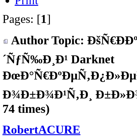
Print
Pages: [
1
]
Author
Topic: ÐšÑ€ÐÐ
´ÑƒÑ‰Ð¸Ð¹ Darknet
ÐœÐ°Ñ€ÐºÐµÑ‚Ð¿Ð»ÐµÐ¹
Ð¾Ð±Ð¾Ð¹Ñ‚Ð¸ Ð±Ð»Ð
74 times)
RobertACURE