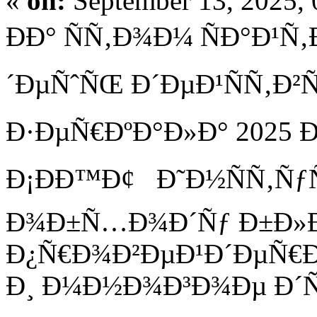
«
on:
September 13, 2025,
ÐÐ° ÑÑ‚Ð¾Ð¼ ÑÐ°Ð¹Ñ
´ÐµÑˆÑŒ Ð´ÐµÐ¹ÑÑ‚Ð
Ð·ÐµÑ€ÐºÐ°Ð»Ð° 2025 Ð
Ð¡ÐÐ™Ð¢ Ð˜Ð½ÑÑ‚Ñƒ
Ð¾Ð±Ñ…Ð¾Ð´Ñƒ Ð±Ð»Ð
Ð¿Ñ€Ð¾Ð²ÐµÐ¹Ð´ÐµÑ€Ð
Ð¸ Ð¼Ð½Ð¾Ð³Ð¾Ðµ Ð´