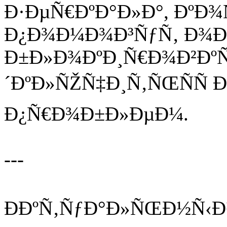
Ð·ÐµÑ€ÐºÐ°Ð»Ð°, ÐºÐ
Ð¿Ð¾Ð¼Ð¾Ð³ÑƒÑ‚ Ð¾Ð
Ð±Ð»Ð¾ÐºÐ¸Ñ€Ð¾Ð²ÐºÑ
´ÐºÐ»ÑŽÑ‡Ð¸Ñ‚ÑŒÑÑ Ð
Ð¿Ñ€Ð¾Ð±Ð»ÐµÐ¼.
---
ÐÐºÑ‚ÑƒÐ°Ð»ÑŒÐ½Ñ‹Ð¹