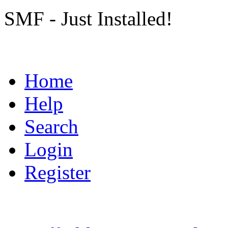
SMF - Just Installed!
Home
Help
Search
Login
Register