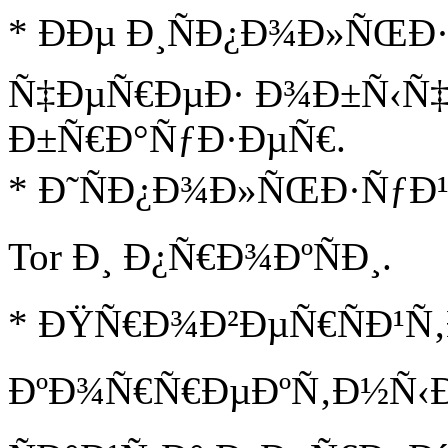
* ÐÐµ Ð¸ÑÐ¿Ð¾Ð»ÑŒÐ·
Ñ‡ÐµÑ€ÐµÐ· Ð¾Ð±Ñ‹Ñ
Ð±Ñ€Ð°ÑƒÐ·ÐµÑ€.
* Ð˜ÑÐ¿Ð¾Ð»ÑŒÐ·ÑƒÐ
Tor Ð¸ Ð¿Ñ€Ð¾ÐºÑÐ¸.
* ÐŸÑ€Ð¾Ð²ÐµÑ€ÑÐ¹Ñ
ÐºÐ¾Ñ€Ñ€ÐµÐºÑ‚Ð½Ñ‹Ð