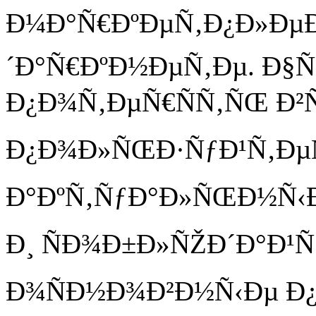
Ð¼Ð°Ñ€ÐºÐµÑ‚Ð¿Ð»ÐµÐ¹
´Ð°Ñ€ÐºÐ½ÐµÑ‚Ðµ. Ð§
Ð¿Ð¾Ñ‚ÐµÑ€ÑÑ‚ÑŒ Ð²
Ð¿Ð¾Ð»ÑŒÐ·ÑƒÐ¹Ñ‚Ðµ
Ð°ÐºÑ‚ÑƒÐ°Ð»ÑŒÐ½Ñ‹Ð
Ð¸ ÑÐ¾Ð±Ð»ÑŽÐ´Ð°Ð¹Ñ
Ð¾ÑÐ½Ð¾Ð²Ð½Ñ‹Ðµ Ð¿