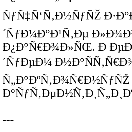
ÑƒÑ‡Ñ‘Ñ‚Ð½ÑƒÑŽ Ð·Ð°Ð
´ÑƒÐ¼Ð°Ð¹Ñ‚Ðµ Ð»Ð¾Ð
Ð¿Ð°Ñ€Ð¾Ð»ÑŒ. Ð Ðµ
´ÑƒÐµÐ¼ Ð½Ð°ÑÑ‚Ñ€Ð
Ñ„Ð°ÐºÑ‚Ð¾Ñ€Ð½ÑƒÑŽ
Ð°ÑƒÑ‚ÐµÐ½Ñ‚Ð¸Ñ„Ð¸Ð
---