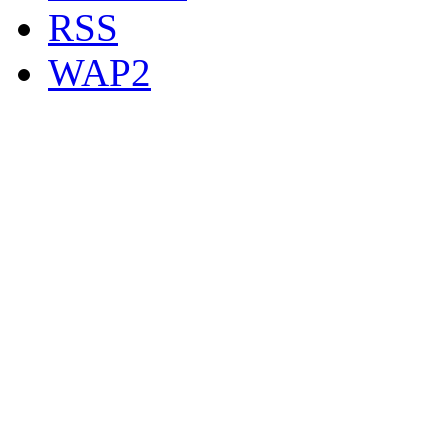
RSS
WAP2