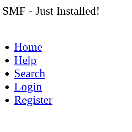
SMF - Just Installed!
Home
Help
Search
Login
Register