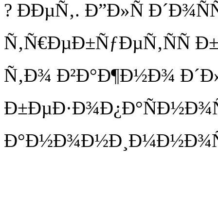
? ÐÐµÑ‚. Ð”Ð»Ñ Ð´Ð¾Ñ
Ñ‚Ñ€ÐµÐ±ÑƒÐµÑ‚ÑÑ Ð±
Ñ‚Ð¾ Ð²Ð°Ð¶Ð½Ð¾ Ð´Ð»
Ð±ÐµÐ·Ð¾Ð¿Ð°ÑÐ½Ð¾Ñ
Ð°Ð½Ð¾Ð½Ð¸Ð¼Ð½Ð¾Ñ