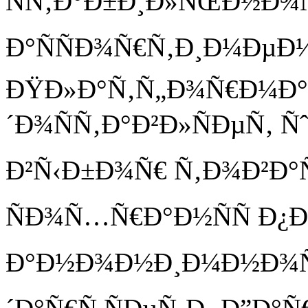
ÑÑ‚Ð°Ð±Ð¸Ð»ÑŒÐ½Ð¾Ñ
Ð°ÑÑÐ¾Ñ€Ñ‚Ð¸Ð¼ÐµÐ½
ÐŸÐ»Ð°Ñ‚Ñ„Ð¾Ñ€Ð¼Ð°
´Ð¾ÑÑ‚Ð°Ð²Ð»ÑÐµÑ‚ 
Ð²Ñ‹Ð±Ð¾Ñ€ Ñ‚Ð¾Ð²Ð°Ñ
ÑÐ¾Ñ…Ñ€Ð°Ð½ÑÑ Ð
Ð°Ð½Ð¾Ð½Ð¸Ð¼Ð½Ð¾Ñ