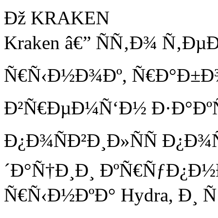
Ðž KRAKEN
Kraken â€” ÑÑ‚Ð¾ Ñ‚Ð
Ñ€Ñ‹Ð½Ð¾Ðº, Ñ€Ð°Ð±Ð
Ð²Ñ€ÐµÐ¼Ñ‘Ð½ Ð·Ð°ÐºÑ€
Ð¿Ð¾ÑÐ²Ð¸Ð»ÑÑ Ð¿Ð¾
´Ð°Ñ†Ð¸Ð¸ ÐºÑ€ÑƒÐ¿Ð
Ñ€Ñ‹Ð½ÐºÐ° Hydra, Ð¸ 