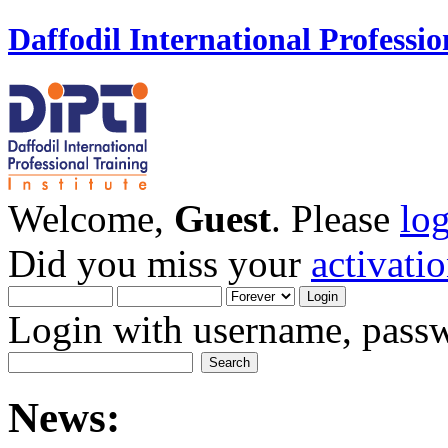
Daffodil International Professio
Welcome,
Guest
. Please
lo
Did you miss your
activati
Login with username, passw
News: