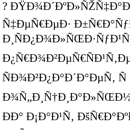
? ÐŸÐ¾Ð´ÐºÐ»ÑŽÑ‡Ð°Ð
Ñ‡ÐµÑ€ÐµÐ· Ð±Ñ€Ð°ÑƒÐ
Ð¸ÑÐ¿Ð¾Ð»ÑŒÐ·ÑƒÐ¹Ñ
Ð¿Ñ€Ð¾Ð²ÐµÑ€ÑÐ¹Ñ‚Ðµ
ÑÐ¾Ð²Ð¿Ð°Ð´Ð°ÐµÑ‚ Ñ
Ð¾Ñ„Ð¸Ñ†Ð¸Ð°Ð»ÑŒÐ½Ñ
ÐÐ° Ð¡Ð°Ð¹Ñ‚ ÐšÑ€Ð°Ð