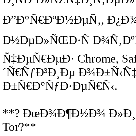
Ð”Ð°Ñ€ÐºÐ½ÐµÑ‚, Ð¿Ð
Ð½ÐµÐ»ÑŒÐ·Ñ Ð¾Ñ‚Ð
Ñ‡ÐµÑ€ÐµÐ· Chrome, Saf
´Ñ€ÑƒÐ³Ð¸Ðµ Ð¾Ð±Ñ‹Ñ
Ð±Ñ€Ð°ÑƒÐ·ÐµÑ€Ñ‹.
**? ÐœÐ¾Ð¶Ð½Ð¾ Ð»Ð¸ 
Tor?**