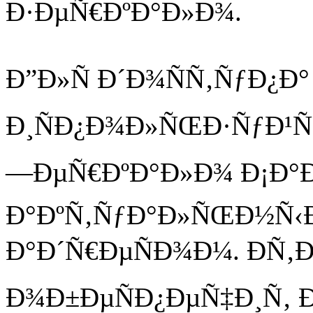
Ð·ÐµÑ€ÐºÐ°Ð»Ð¾.
Ð”Ð»Ñ Ð´Ð¾ÑÑ‚ÑƒÐ¿Ð°
Ð¸ÑÐ¿Ð¾Ð»ÑŒÐ·ÑƒÐ¹Ñ
—ÐµÑ€ÐºÐ°Ð»Ð¾ Ð¡Ð°Ð¹Ñ
Ð°ÐºÑ‚ÑƒÐ°Ð»ÑŒÐ½Ñ‹
Ð°Ð´Ñ€ÐµÑÐ¾Ð¼. Ð­Ñ‚
Ð¾Ð±ÐµÑÐ¿ÐµÑ‡Ð¸Ñ‚ 