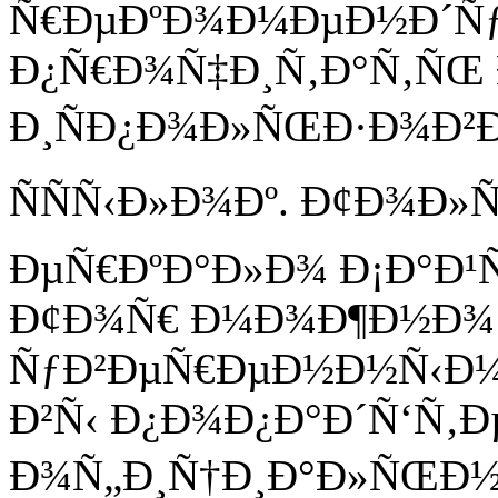
Ñ€ÐµÐºÐ¾Ð¼ÐµÐ½Ð´Ñ
Ð¿Ñ€Ð¾Ñ‡Ð¸Ñ‚Ð°Ñ‚ÑŒ 
Ð¸ÑÐ¿Ð¾Ð»ÑŒÐ·Ð¾Ð²
ÑÑÑ‹Ð»Ð¾Ðº. Ð¢Ð¾Ð
ÐµÑ€ÐºÐ°Ð»Ð¾ Ð¡Ð°Ð¹
Ð¢Ð¾Ñ€ Ð¼Ð¾Ð¶Ð½Ð¾
ÑƒÐ²ÐµÑ€ÐµÐ½Ð½Ñ‹Ð¼ 
Ð²Ñ‹ Ð¿Ð¾Ð¿Ð°Ð´Ñ‘Ñ‚Ð
Ð¾Ñ„Ð¸Ñ†Ð¸Ð°Ð»ÑŒÐ½Ñ‹