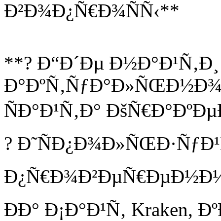
Ð²Ð¾Ð¿Ñ€Ð¾ÑÑ‹**
**? Ð“Ð´Ðµ Ð½Ð°Ð¹Ñ‚Ð¸
Ð°ÐºÑ‚ÑƒÐ°Ð»ÑŒÐ½Ð¾
ÑÐ°Ð¹Ñ‚Ð° ÐšÑ€Ð°ÐºÐ
? Ð˜ÑÐ¿Ð¾Ð»ÑŒÐ·ÑƒÐ
Ð¿Ñ€Ð¾Ð²ÐµÑ€ÐµÐ½Ð½Ñ
ÐÐ° Ð¡Ð°Ð¹Ñ‚ Kraken,