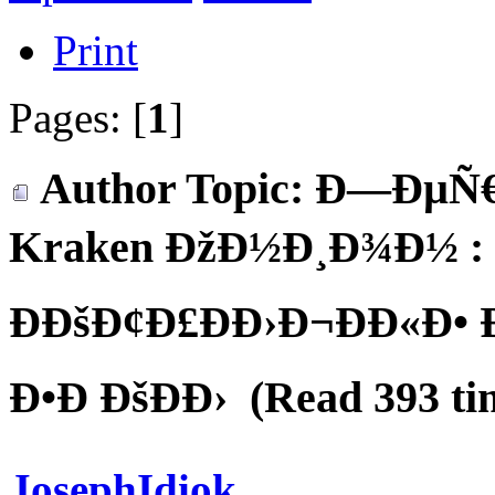
Print
Pages: [
1
]
Author
Topic: Ð—ÐµÑ
Kraken ÐžÐ½Ð¸Ð¾Ð½ : 
ÐÐšÐ¢Ð£ÐÐ›Ð¬ÐÐ«Ð•
Ð•Ð ÐšÐÐ› (Read 393 ti
JosephIdiok