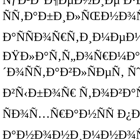
ÑÑ‚Ð°Ð±Ð¸Ð»ÑŒÐ½Ð¾Ñ
Ð°ÑÑÐ¾Ñ€Ñ‚Ð¸Ð¼ÐµÐ½
ÐŸÐ»Ð°Ñ‚Ñ„Ð¾Ñ€Ð¼Ð°
´Ð¾ÑÑ‚Ð°Ð²Ð»ÑÐµÑ‚ 
Ð²Ñ‹Ð±Ð¾Ñ€ Ñ‚Ð¾Ð²Ð°Ñ
ÑÐ¾Ñ…Ñ€Ð°Ð½ÑÑ Ð
Ð°Ð½Ð¾Ð½Ð¸Ð¼Ð½Ð¾Ñ