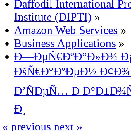
Daffodil International Pr
Institute (DIPTI)
»
Amazon Web Services
»
Business Applications
»
Ð—ÐµÑ€ÐºÐ°Ð»Ð¾ Ð¡
ÐšÑ€Ð°ÐºÐµÐ½ Ð¢Ð¾Ñ
Ð’ÑÐµÑ… Ð Ð°Ð±Ð¾
Ð¸
« previous
next »