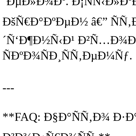
´ÐµÐ»Ð¾Ðº. Ð¡ÑÑ‹Ð»ÐºÐ
ÐšÑ€Ð°ÐºÐµÐ½ â€” ÑÑ
´Ñ‘Ð¶Ð½Ñ‹Ð¹ Ð²Ñ…Ð¾Ð´
ÑÐºÐ¾ÑÐ¸ÑÑ‚ÐµÐ¼Ñƒ.
---
**FAQ: Ð§Ð°ÑÑ‚Ð¾ Ð·