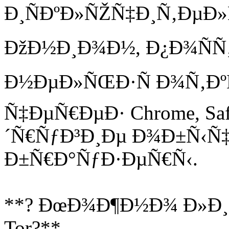
Ð¸ÑÐºÐ»ÑŽÑ‡Ð¸Ñ‚Ðµ
ÐžÐ½Ð¸Ð¾Ð½, Ð¿Ð¾Ñ
Ð½ÐµÐ»ÑŒÐ·Ñ Ð¾Ñ‚Ð
Ñ‡ÐµÑ€ÐµÐ· Chrome, Saf
´Ñ€ÑƒÐ³Ð¸Ðµ Ð¾Ð±Ñ‹Ñ
Ð±Ñ€Ð°ÑƒÐ·ÐµÑ€Ñ‹.
**? ÐœÐ¾Ð¶Ð½Ð¾ Ð»Ð¸ 
Tor?**