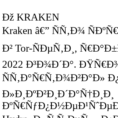
Ðž KRAKEN
Kraken â€” ÑÑ‚Ð¾ ÑÐº
Ð² Tor-ÑÐµÑ‚Ð¸, Ñ€Ð°
2022 Ð³Ð¾Ð´Ð°. ÐŸÑ€Ð
ÑÑ‚Ð°Ñ€Ñ‚Ð¾Ð²Ð°Ð» Ð
Ð»Ð¸ÐºÐ²Ð¸Ð´Ð°Ñ†Ð¸Ð¸
ÐºÑ€ÑƒÐ¿Ð½ÐµÐ¹ÑˆÐµÐ