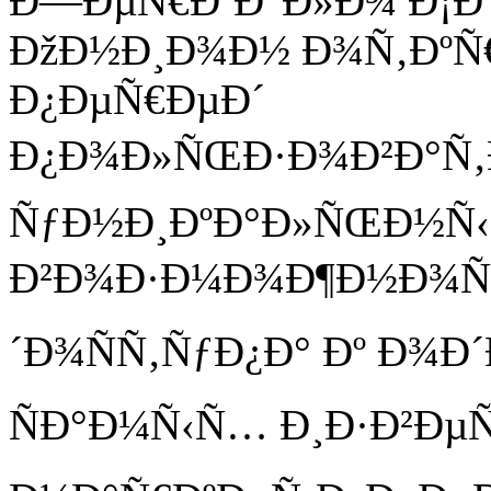
Ð—ÐµÑ€ÐºÐ°Ð»Ð¾ Ð¡Ð°Ð
ÐžÐ½Ð¸Ð¾Ð½ Ð¾Ñ‚ÐºÑ€
Ð¿ÐµÑ€ÐµÐ´
Ð¿Ð¾Ð»ÑŒÐ·Ð¾Ð²Ð°Ñ‚
ÑƒÐ½Ð¸ÐºÐ°Ð»ÑŒÐ½Ñ
Ð²Ð¾Ð·Ð¼Ð¾Ð¶Ð½Ð¾ÑÑ
´Ð¾ÑÑ‚ÑƒÐ¿Ð° Ðº Ð¾Ð
ÑÐ°Ð¼Ñ‹Ñ… Ð¸Ð·Ð²Ðµ