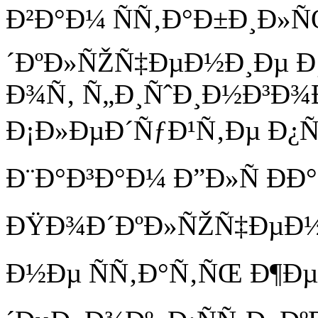
Ð²Ð°Ð¼ ÑÑ‚Ð°Ð±Ð¸Ð
´ÐºÐ»ÑŽÑ‡ÐµÐ½Ð¸Ðµ Ð
Ð¾Ñ‚ Ñ„Ð¸ÑˆÐ¸Ð½Ð³Ð¾
Ð¡Ð»ÐµÐ´ÑƒÐ¹Ñ‚Ðµ Ð¿
Ð¨Ð°Ð³Ð°Ð¼ Ð”Ð»Ñ Ð
ÐŸÐ¾Ð´ÐºÐ»ÑŽÑ‡ÐµÐ½Ð
Ð½Ðµ ÑÑ‚Ð°Ñ‚ÑŒ Ð¶Ð