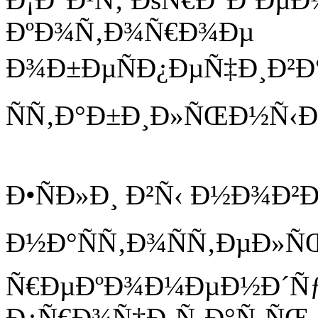
ÐºÐ¾Ñ‚Ð¾Ñ€Ð¾Ðµ
Ð¾Ð±ÐµÑÐ¿ÐµÑ‡Ð¸Ð²Ð
ÑÑ‚Ð°Ð±Ð¸Ð»ÑŒÐ½Ñ‹Ð
Ð•ÑÐ»Ð¸ Ð²Ñ‹ Ð½Ð¾Ð²
Ð½Ð°ÑÑ‚Ð¾ÑÑ‚ÐµÐ»
Ñ€ÐµÐºÐ¾Ð¼ÐµÐ½Ð´Ñ
Ð¿Ñ€Ð¾Ñ‡Ð¸Ñ‚Ð°Ñ‚ÑŒ