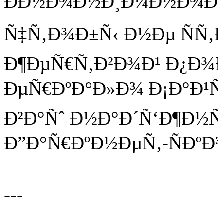
ÐÐ½Ð¾Ð½Ð¸Ð¼Ð½Ð¾Ð¼
Ñ‡Ñ‚Ð¾Ð±Ñ‹ Ð½Ðµ ÑÑ
Ð¶ÐµÑ€Ñ‚Ð²Ð¾Ð¹ Ð¿Ð¾
ÐµÑ€ÐºÐ°Ð»Ð¾ Ð¡Ð°Ð¹Ñ‚
Ð²Ð°Ñˆ Ð½Ð°Ð´Ñ‘Ð¶Ð½Ñ
Ð”Ð°Ñ€ÐºÐ½ÐµÑ‚-ÑÐºÐ
---