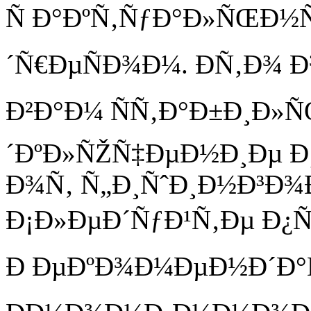
Ñ Ð°ÐºÑ‚ÑƒÐ°Ð»ÑŒÐ½
´Ñ€ÐµÑÐ¾Ð¼. Ð­Ñ‚Ð¾ 
Ð²Ð°Ð¼ ÑÑ‚Ð°Ð±Ð¸Ð
´ÐºÐ»ÑŽÑ‡ÐµÐ½Ð¸Ðµ Ð
Ð¾Ñ‚ Ñ„Ð¸ÑˆÐ¸Ð½Ð³Ð¾
Ð¡Ð»ÐµÐ´ÑƒÐ¹Ñ‚Ðµ Ð¿
Ð ÐµÐºÐ¾Ð¼ÐµÐ½Ð´Ð°