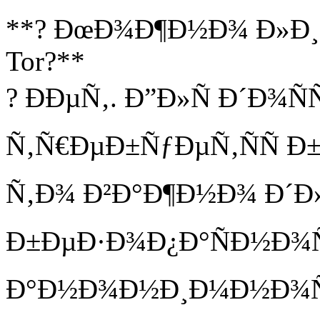
**? ÐœÐ¾Ð¶Ð½Ð¾ Ð»Ð¸ 
Tor?**
? ÐÐµÑ‚. Ð”Ð»Ñ Ð´Ð¾Ñ
Ñ‚Ñ€ÐµÐ±ÑƒÐµÑ‚ÑÑ Ð±
Ñ‚Ð¾ Ð²Ð°Ð¶Ð½Ð¾ Ð´Ð»
Ð±ÐµÐ·Ð¾Ð¿Ð°ÑÐ½Ð¾Ñ
Ð°Ð½Ð¾Ð½Ð¸Ð¼Ð½Ð¾Ñ