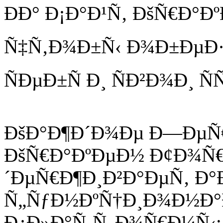
ÐÐ° Ð¡Ð°Ð¹Ñ‚ ÐšÑ€Ð°
Ñ‡Ñ‚Ð¾Ð±Ñ‹ Ð¾Ð±ÐµÐ·
ÑÐµÐ±Ñ Ð¸ ÑÐ²Ð¾Ð¸ Ñ
ÐšÐ°Ð¶Ð´Ð¾Ðµ Ð—ÐµÑ€
ÐšÑ€Ð°ÐºÐµÐ½ Ð¢Ð¾Ñ
´ÐµÑ€Ð¶Ð¸Ð²Ð°ÐµÑ‚ Ð
Ñ„ÑƒÐ½ÐºÑ†Ð¸Ð¾Ð½Ð°
Ð¿Ð»Ð°Ñ‚Ñ„Ð¾Ñ€Ð¼Ñ‹: