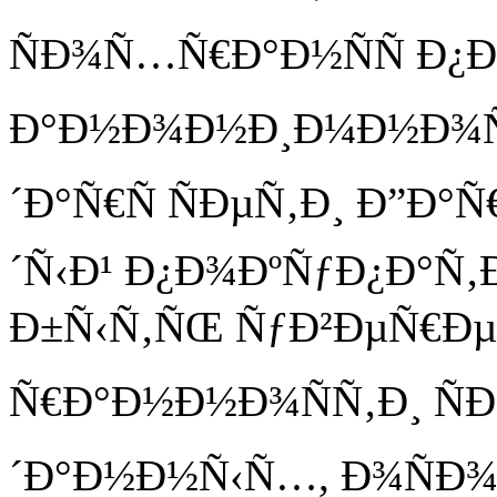
ÑÐ¾Ñ…Ñ€Ð°Ð½ÑÑ Ð
Ð°Ð½Ð¾Ð½Ð¸Ð¼Ð½Ð¾Ñ
´Ð°Ñ€Ñ ÑÐµÑ‚Ð¸ Ð”Ð°
´Ñ‹Ð¹ Ð¿Ð¾ÐºÑƒÐ¿Ð°Ñ
Ð±Ñ‹Ñ‚ÑŒ ÑƒÐ²ÐµÑ€Ðµ
Ñ€Ð°Ð½Ð½Ð¾ÑÑ‚Ð¸ Ñ
´Ð°Ð½Ð½Ñ‹Ñ…, Ð¾ÑÐ