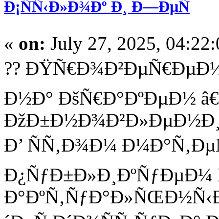
Ð¡ÑÑ‹Ð»Ð¾Ðº Ð¸ Ð—ÐµÑ
«
on:
July 27, 2025, 04:22
?? ÐŸÑ€Ð¾Ð²ÐµÑ€ÐµÐ½
Ð½Ð° ÐšÑ€Ð°ÐºÐµÐ½ â€
ÐžÐ±Ð½Ð¾Ð²Ð»ÐµÐ½Ð¸Ð
Ð’ ÑÑ‚Ð¾Ð¼ Ð¼Ð°Ñ‚Ð
Ð¿ÑƒÐ±Ð»Ð¸ÐºÑƒÐµÐ¼
Ð°ÐºÑ‚ÑƒÐ°Ð»ÑŒÐ½Ñ‹Ð