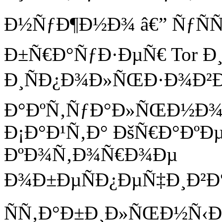
Ð½ÑƒÐ¶Ð½Ð¾ â€” ÑƒÑ
Ð±Ñ€Ð°ÑƒÐ·ÐµÑ€ Tor Ð
Ð¸ÑÐ¿Ð¾Ð»ÑŒÐ·Ð¾Ð²
Ð°ÐºÑ‚ÑƒÐ°Ð»ÑŒÐ½Ð
Ð¡Ð°Ð¹Ñ‚Ð° ÐšÑ€Ð°ÐºÐ
ÐºÐ¾Ñ‚Ð¾Ñ€Ð¾Ðµ
Ð¾Ð±ÐµÑÐ¿ÐµÑ‡Ð¸Ð²Ð
ÑÑ‚Ð°Ð±Ð¸Ð»ÑŒÐ½Ñ‹Ð