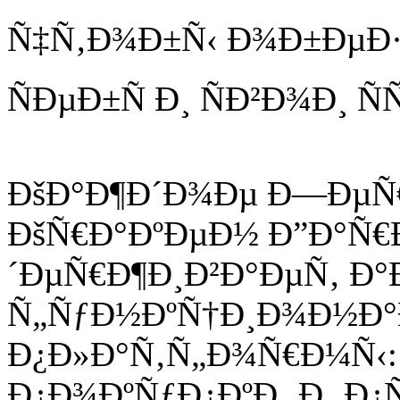
Ñ‡Ñ‚Ð¾Ð±Ñ‹ Ð¾Ð±ÐµÐ·
ÑÐµÐ±Ñ Ð¸ ÑÐ²Ð¾Ð¸ Ñ
ÐšÐ°Ð¶Ð´Ð¾Ðµ Ð—ÐµÑ€
ÐšÑ€Ð°ÐºÐµÐ½ Ð”Ð°Ñ€
´ÐµÑ€Ð¶Ð¸Ð²Ð°ÐµÑ‚ Ð
Ñ„ÑƒÐ½ÐºÑ†Ð¸Ð¾Ð½Ð°
Ð¿Ð»Ð°Ñ‚Ñ„Ð¾Ñ€Ð¼Ñ‹:
Ð¿Ð¾ÐºÑƒÐ¿ÐºÐ¸ Ð¸ Ð¿