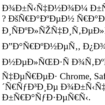
Ð¾Ð±Ñ‹Ñ‡Ð½Ð¾Ð¼ Ð±Ñ
? ÐšÑ€Ð°ÐºÐµÐ½ Ñ€Ð°
Ð¸ÑÐºÐ»ÑŽÑ‡Ð¸Ñ‚Ðµ
Ð”Ð°Ñ€ÐºÐ½ÐµÑ‚, Ð¿Ð
Ð½ÐµÐ»ÑŒÐ·Ñ Ð¾Ñ‚Ð
Ñ‡ÐµÑ€ÐµÐ· Chrome, Saf
´Ñ€ÑƒÐ³Ð¸Ðµ Ð¾Ð±Ñ‹Ñ
Ð±Ñ€Ð°ÑƒÐ·ÐµÑ€Ñ‹.