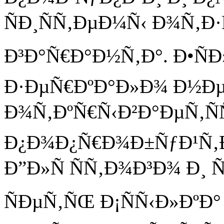
ÑÐ¸ÑÑ‚ÐµÐ¼Ñ‹ Ð¾Ñ‚Ð·
Ð³Ð°Ñ€Ð°Ð½Ñ‚Ð°. Ð•Ñ
Ð·ÐµÑ€ÐºÐ°Ð»Ð¾ Ð½Ð
Ð¾Ñ‚ÐºÑ€Ñ‹Ð²Ð°ÐµÑ‚ÑÑ
Ð¿Ð¾Ð¿Ñ€Ð¾Ð±ÑƒÐ¹Ñ‚Ð
Ð”Ð»Ñ ÑÑ‚Ð¾Ð³Ð¾ Ð¸ 
ÑÐµÑ‚ÑŒ Ð¡ÑÑ‹Ð»ÐºÐ° 