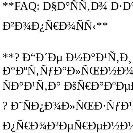
**FAQ: Ð§Ð°ÑÑ‚Ð¾ Ð·
Ð²Ð¾Ð¿Ñ€Ð¾ÑÑ‹**
**? Ð“Ð´Ðµ Ð½Ð°Ð¹Ñ‚Ð¸
Ð°ÐºÑ‚ÑƒÐ°Ð»ÑŒÐ½Ð¾
ÑÐ°Ð¹Ñ‚Ð° ÐšÑ€Ð°ÐºÐ
? Ð˜ÑÐ¿Ð¾Ð»ÑŒÐ·ÑƒÐ
Ð¿Ñ€Ð¾Ð²ÐµÑ€ÐµÐ½Ð½Ñ