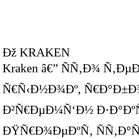
Ðž KRAKEN
Kraken â€” ÑÑ‚Ð¾ Ñ‚Ð
Ñ€Ñ‹Ð½Ð¾Ðº, Ñ€Ð°Ð±Ð
Ð²Ñ€ÐµÐ¼Ñ‘Ð½ Ð·Ð°ÐºÑ€
ÐŸÑ€Ð¾ÐµÐºÑ‚ ÑÑ‚Ð°