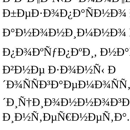
Ð±ÐµÐ·Ð¾Ð¿Ð°ÑÐ½Ð¾ 
Ð°Ð½Ð¾Ð½Ð¸Ð¼Ð½Ð¾ Ñ
Ð¿Ð¾ÐºÑƒÐ¿ÐºÐ¸, Ð½Ð
Ð²Ð½Ðµ Ð·Ð¾Ð½Ñ‹ Ð
´Ð¾ÑÑÐ³Ð°ÐµÐ¼Ð¾ÑÑ
´Ð¸Ñ†Ð¸Ð¾Ð½Ð½Ð¾Ð³
Ð¸Ð½Ñ‚ÐµÑ€Ð½ÐµÑ‚Ð°. 