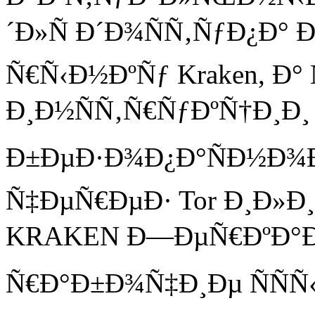
´Ð»Ñ Ð´Ð¾ÑÑ‚ÑƒÐ¿Ð° 
Ñ€Ñ‹Ð½ÐºÑƒ Kraken, Ð°
Ð¸Ð½ÑÑ‚Ñ€ÑƒÐºÑ†Ð¸Ð¸
Ð±ÐµÐ·Ð¾Ð¿Ð°ÑÐ½Ð¾
Ñ‡ÐµÑ€ÐµÐ· Tor Ð¸Ð»Ð¸
KRAKEN Ð—ÐµÑ€ÐºÐ°Ð»Ð
Ñ€Ð°Ð±Ð¾Ñ‡Ð¸Ðµ ÑÑÑ‹