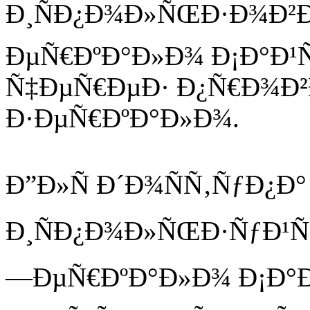
Ð¸ÑÐ¿Ð¾Ð»ÑŒÐ·Ð¾Ð²
ÐµÑ€ÐºÐ°Ð»Ð¾ Ð¡Ð°Ð¹Ñ
Ñ‡ÐµÑ€ÐµÐ· Ð¿Ñ€Ð¾Ð
Ð·ÐµÑ€ÐºÐ°Ð»Ð¾.
Ð”Ð»Ñ Ð´Ð¾ÑÑ‚ÑƒÐ¿Ð°
Ð¸ÑÐ¿Ð¾Ð»ÑŒÐ·ÑƒÐ¹Ñ
—ÐµÑ€ÐºÐ°Ð»Ð¾ Ð¡Ð°Ð¹Ñ