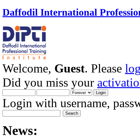
Daffodil International Professio
Welcome,
Guest
. Please
lo
Did you miss your
activati
Login with username, passw
News: