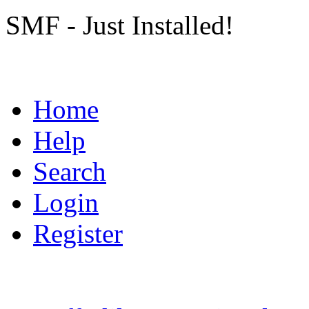
SMF - Just Installed!
Home
Help
Search
Login
Register