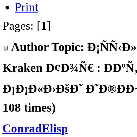
Print
Pages: [
1
]
Author
Topic: Ð¡ÑÑ‹Ð
Kraken Ð¢Ð¾Ñ€ : ÐÐ
Ð¡Ð¡Ð«Ð›ÐšÐ˜ Ð˜Ð®ÐÐ¬
108 times)
ConradElisp