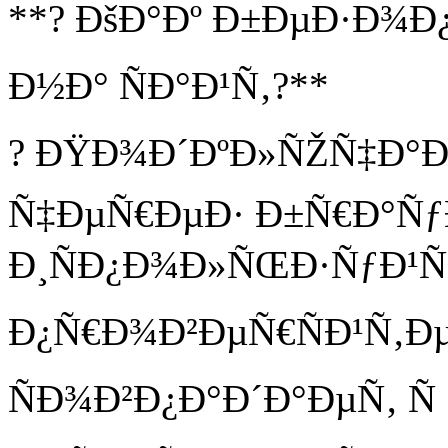
**? ÐšÐ°Ðº Ð±ÐµÐ·Ð¾Ð
Ð½Ð° ÑÐ°Ð¹Ñ‚?**
? ÐŸÐ¾Ð´ÐºÐ»ÑŽÑ‡Ð°Ð
Ñ‡ÐµÑ€ÐµÐ· Ð±Ñ€Ð°ÑƒÐ
Ð¸ÑÐ¿Ð¾Ð»ÑŒÐ·ÑƒÐ¹Ñ
Ð¿Ñ€Ð¾Ð²ÐµÑ€ÑÐ¹Ñ‚Ðµ
ÑÐ¾Ð²Ð¿Ð°Ð´Ð°ÐµÑ‚ Ñ