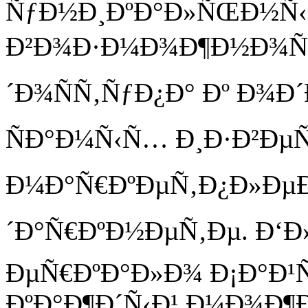
ÑƒÐ½Ð¸ÐºÐ°Ð»ÑŒÐ½Ñ
Ð²Ð¾Ð·Ð¼Ð¾Ð¶Ð½Ð¾ÑÑ
´Ð¾ÑÑ‚ÑƒÐ¿Ð° Ðº Ð¾Ð
ÑÐ°Ð¼Ñ‹Ñ… Ð¸Ð·Ð²Ðµ
Ð¼Ð°Ñ€ÐºÐµÑ‚Ð¿Ð»ÐµÐ¹
´Ð°Ñ€ÐºÐ½ÐµÑ‚Ðµ. Ð‘Ð
ÐµÑ€ÐºÐ°Ð»Ð¾ Ð¡Ð°Ð¹Ñ
ÐºÐ°Ð¶Ð´Ñ‹Ð¹ Ð¼Ð¾Ð¶