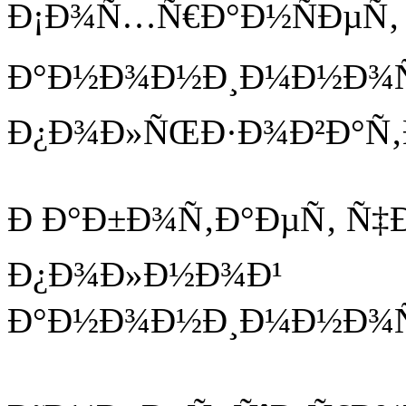
Ð¡Ð¾Ñ…Ñ€Ð°Ð½ÑÐµÑ‚
Ð°Ð½Ð¾Ð½Ð¸Ð¼Ð½Ð¾Ñ
Ð¿Ð¾Ð»ÑŒÐ·Ð¾Ð²Ð°Ñ‚
Ð Ð°Ð±Ð¾Ñ‚Ð°ÐµÑ‚ Ñ‡Ðµ
Ð¿Ð¾Ð»Ð½Ð¾Ð¹
Ð°Ð½Ð¾Ð½Ð¸Ð¼Ð½Ð¾Ñ