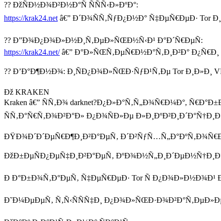
?? ÐžÑÐ½Ð¾Ð²Ð½Ð°Ñ ÑÑÑ‹Ð»ÐºÐ°:
https://krak24.net
â€” Ð´Ð¾ÑÑ‚ÑƒÐ¿Ð½Ð° Ñ‡ÐµÑ€ÐµÐ· Tor 
?? Ð”Ð¾Ð¿Ð¾Ð»Ð½Ð¸Ñ‚ÐµÐ»ÑŒÐ½Ñ‹Ð¹ Ð°Ð´Ñ€ÐµÑ:
https://krak24.net/
â€” Ð°Ð»ÑŒÑ‚ÐµÑ€Ð½Ð°Ñ‚Ð¸Ð²Ð° Ð¿Ñ€Ð¸
?? Ð’Ð°Ð¶Ð½Ð¾: Ð¸ÑÐ¿Ð¾Ð»ÑŒÐ·ÑƒÐ¹Ñ‚Ðµ Tor Ð¸Ð»Ð¸ VP
Ðž KRAKEN
Kraken â€” ÑÑ‚Ð¾ darknet?Ð¿Ð»Ð°Ñ‚Ñ„Ð¾Ñ€Ð¼Ð°, Ñ€Ð
ÑÑ‚Ð°Ñ€Ñ‚Ð¾Ð²Ð°Ð» Ð¿Ð¾ÑÐ»Ðµ Ð»Ð¸ÐºÐ²Ð¸Ð´Ð°Ñ†Ð¸
ÐŸÐ¾Ð´Ð´ÐµÑ€Ð¶Ð¸Ð²Ð°ÐµÑ‚ Ð´Ð²ÑƒÑ…Ñ„Ð°ÐºÑ‚Ð¾Ñ€
ÐžÐ±ÐµÑÐ¿ÐµÑ‡Ð¸Ð²Ð°ÐµÑ‚ ÐºÐ¾Ð½Ñ„Ð¸Ð´ÐµÐ½Ñ†Ð¸
Ð Ð°Ð±Ð¾Ñ‚Ð°ÐµÑ‚ Ñ‡ÐµÑ€ÐµÐ· Tor Ñ Ð¿Ð¾Ð»Ð½Ð¾
Ð˜Ð¼ÐµÐµÑ‚ Ñ‚Ñ‹ÑÑÑ‡Ð¸ Ð¿Ð¾Ð»ÑŒÐ·Ð¾Ð²Ð°Ñ‚ÐµÐ»Ð