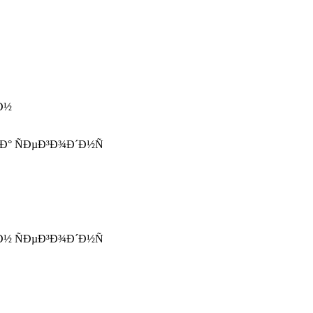
Ð½
Ð° ÑÐµÐ³Ð¾Ð´Ð½Ñ
Ð½ ÑÐµÐ³Ð¾Ð´Ð½Ñ