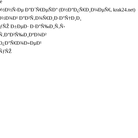
e
½Ñ‹Ðµ Ð°Ð´Ñ€ÐµÑÐ° (Ð½Ð°Ð¿Ñ€Ð¸Ð¼ÐµÑ€, krak24.net)
Ð½Ð¾Ð¹ Ð°Ð²Ñ‚Ð¾Ñ€Ð¸Ð·Ð°Ñ†Ð¸Ð¸
ÑƒÑŽ Ð±ÐµÐ· Ð·Ð°Ñ‰Ð¸Ñ‚Ñ‹
Ñ‚Ð°Ð²Ñ‰Ð¸ÐºÐ¾Ð²
 Ð¿Ð°Ñ€Ð¾Ð»ÐµÐ¹
½ÑƒÑŽ