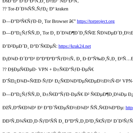
ÐšÐ°Ðº Ð·Ð°Ð¹Ñ‚Ð¸ Ð½Ð° ÑÐ°Ð¹Ñ‚
?? Tor-Ð´Ð¾ÑÑ‚ÑƒÐ¿ Ðº kraken
Ð—Ð°Ð³Ñ€ÑƒÐ·Ð¸ Tor Browser â€”
https://torproject.org
Ð—Ð°Ð¿ÑƒÑÑ‚Ð¸ Tor Ð¸ Ð´Ð¾Ð¶Ð´Ð¸ÑÑŒ ÑÐ¾ÐµÐ´Ð¸Ð½
Ð’Ð²ÐµÐ´Ð¸ Ð°Ð´Ñ€ÐµÑ:
https://krak24.net
Ð¡Ð¾Ð·Ð´Ð°Ð¹ Ð°ÐºÐºÐ°ÑƒÐ½Ñ‚ Ð¸ Ð·Ð°Ñ‰Ð¸Ñ‚Ð¸ Ð²Ñ
?? Ð§ÐµÑ€ÐµÐ· VPN + Ð±Ñ€Ð°ÑƒÐ·ÐµÑ€
Ð˜ÑÐ¿Ð¾Ð»ÑŒÐ·ÑƒÐ¹ Ð¿Ñ€Ð¾Ð²ÐµÑ€ÐµÐ½Ð½Ñ‹Ð¹ VPN-ÑÐ
Ð—Ð°Ð¿ÑƒÑÑ‚Ð¸ Ð±Ñ€Ð°ÑƒÐ·ÐµÑ€ Ð² Ñ€ÐµÐ¶Ð¸Ð¼Ðµ 
ÐžÑ‚ÐºÑ€Ð¾Ð¹ Ð² Ð°Ð´Ñ€ÐµÑÐ½Ð¾Ð¹ ÑÑ‚Ñ€Ð¾ÐºÐµ:
http
ÐÐ²Ñ‚Ð¾Ñ€Ð¸Ð·ÑƒÐ¹ÑÑ Ð¸ Ð°ÐºÑ‚Ð¸Ð²Ð¸Ñ€ÑƒÐ¹ Ð´Ð²