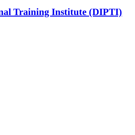
nal Training Institute (DIPTI)