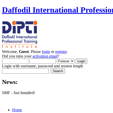
Daffodil International Professio
Welcome,
Guest
. Please
login
or
register
.
Did you miss your
activation email
?
Login with username, password and session length
News:
SMF - Just Installed!
Home