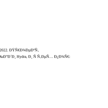
 2022. ÐŸÑ€Ð¾ÐµÐºÑ‚
°Ð´Ð¸ Hydra, Ð¸ Ñ Ñ‚ÐµÑ… Ð¿Ð¾Ñ€: