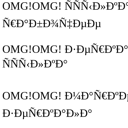
OMG!OMG! ÑÑÑ‹Ð»ÐºÐ
Ñ€Ð°Ð±Ð¾Ñ‡ÐµÐµ
OMG!OMG! Ð·ÐµÑ€ÐºÐ
ÑÑÑ‹Ð»ÐºÐ°
OMG!OMG! Ð¼Ð°Ñ€ÐºÐµ
Ð·ÐµÑ€ÐºÐ°Ð»Ð°