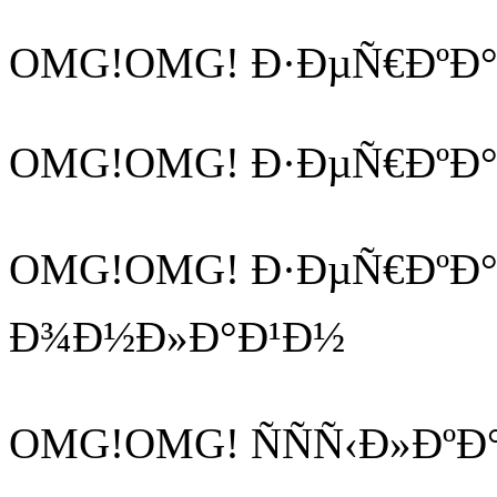
OMG!OMG! Ð·ÐµÑ€ÐºÐ
OMG!OMG! Ð·ÐµÑ€ÐºÐ
OMG!OMG! Ð·ÐµÑ€ÐºÐ°Ð
Ð¾Ð½Ð»Ð°Ð¹Ð½
OMG!OMG! ÑÑÑ‹Ð»ÐºÐ