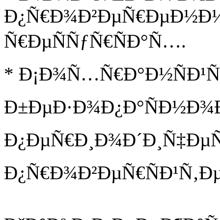
Ð¿Ñ€Ð¾Ð²ÐµÑ€ÐµÐ½Ð
Ñ€ÐµÑÑƒÑ€ÑÐ°Ñ….
* Ð¡Ð¾Ñ…Ñ€Ð°Ð½ÑÐ¹Ñ‚Ð
Ð±ÐµÐ·Ð¾Ð¿Ð°ÑÐ½Ð¾Ð
Ð¿ÐµÑ€Ð¸Ð¾Ð´Ð¸Ñ‡ÐµÑ
Ð¿Ñ€Ð¾Ð²ÐµÑ€ÑÐ¹Ñ‚Ðµ