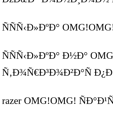
ÑÑÑ‹Ð»ÐºÐ° OMG!OMG
ÑÑÑ‹Ð»ÐºÐ° Ð½Ð° OM
Ñ‚Ð¾Ñ€Ð³Ð¾Ð²Ð°Ñ Ð¿
razer OMG!OMG! ÑÐ°Ð¹Ñ