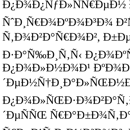
Ð¿Ð¾Ð¿ÑƒÐ»ÑÑ€ÐµÐ½ Ð
ÑˆÐ¸Ñ€Ð¾ÐºÐ¾Ð³Ð¾ Ð²
Ñ‚Ð¾Ð²Ð°Ñ€Ð¾Ð², Ð±Ð
Ð·Ð°Ñ‰Ð¸Ñ‚Ñ‹ Ð¿Ð¾Ðº
Ð¿Ð¾Ð»Ð½Ð¾Ð¹ ÐºÐ¾Ð
´ÐµÐ½Ñ†Ð¸Ð°Ð»ÑŒÐ½Ð
Ð¿Ð¾Ð»ÑŒÐ·Ð¾Ð²Ð°Ñ‚
´ÐµÑÑŒ Ñ€Ð°Ð±Ð¾Ñ‚Ð°