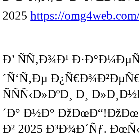
2025
https://omg4web.com
Ð’ ÑÑ‚Ð¾Ð¹ Ð·Ð°Ð¼ÐµÑ
´Ñ‘Ñ‚Ðµ Ð¿Ñ€Ð¾Ð²Ðµ
ÑÑÑ‹Ð»ÐºÐ¸ Ð¸ Ð»Ð¸Ð
´Ð° Ð½Ð° ÐžÐœÐ“!ÐžÐœ
Ð² 2025 Ð³Ð¾Ð´Ñƒ. ÐœÑ