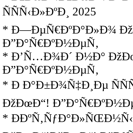
ÑÑÑ‹Ð»ÐºÐ¸ 2025
* Ð—ÐµÑ€ÐºÐ°Ð»Ð¾ Ðž
Ð”Ð°Ñ€ÐºÐ½ÐµÑ‚
* Ð’Ñ…Ð¾Ð´ Ð½Ð° ÐžÐ
Ð”Ð°Ñ€ÐºÐ½ÐµÑ‚
* Ð Ð°Ð±Ð¾Ñ‡Ð¸Ðµ ÑÑ
ÐžÐœÐ“! Ð”Ð°Ñ€ÐºÐ½Ð
* ÐÐºÑ‚ÑƒÐ°Ð»ÑŒÐ½Ñ‹Ð