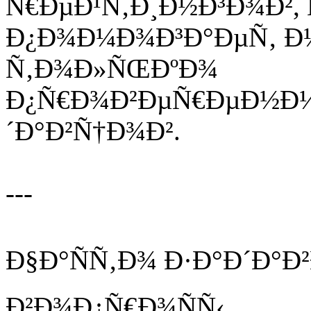
Ñ€ÐµÐ¹Ñ‚Ð¸Ð½Ð³Ð¾Ð²,
Ð¿Ð¾Ð¼Ð¾Ð³Ð°ÐµÑ‚ 
Ñ‚Ð¾Ð»ÑŒÐºÐ¾
Ð¿Ñ€Ð¾Ð²ÐµÑ€ÐµÐ½Ð
´Ð°Ð²Ñ†Ð¾Ð².
---
Ð§Ð°ÑÑ‚Ð¾ Ð·Ð°Ð´Ð°Ð
Ð²Ð¾Ð¿Ñ€Ð¾ÑÑ‹