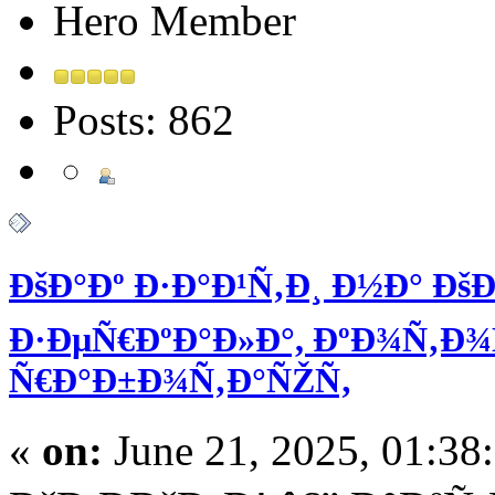
Hero Member
Posts: 862
ÐšÐ°Ðº Ð·Ð°Ð¹Ñ‚Ð¸ Ð½Ð° ÐšÐ 
Ð·ÐµÑ€ÐºÐ°Ð»Ð°, ÐºÐ¾Ñ‚Ð
Ñ€Ð°Ð±Ð¾Ñ‚Ð°ÑŽÑ‚
«
on:
June 21, 2025, 01:38