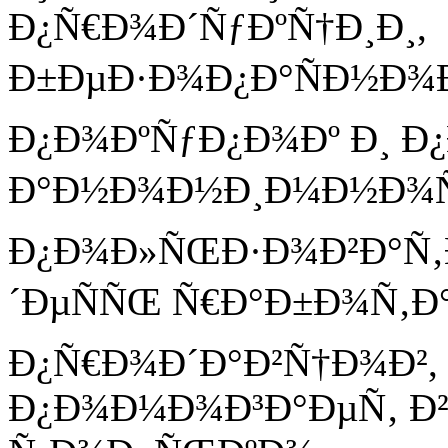
Ð¿Ñ€Ð¾Ð´ÑƒÐºÑ†Ð¸Ð¸,
Ð±ÐµÐ·Ð¾Ð¿Ð°ÑÐ½Ð¾Ð
Ð¿Ð¾ÐºÑƒÐ¿Ð¾Ðº Ð¸ 
Ð°Ð½Ð¾Ð½Ð¸Ð¼Ð½Ð¾Ñ
Ð¿Ð¾Ð»ÑŒÐ·Ð¾Ð²Ð°Ñ‚
´ÐµÑÑŒ Ñ€Ð°Ð±Ð¾Ñ‚Ð
Ð¿Ñ€Ð¾Ð´Ð°Ð²Ñ†Ð¾Ð²,
Ð¿Ð¾Ð¼Ð¾Ð³Ð°ÐµÑ‚ Ð