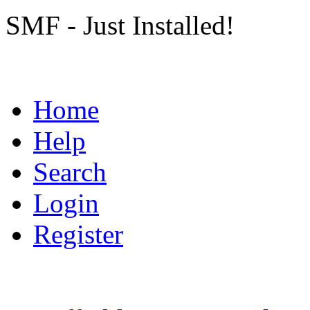
SMF - Just Installed!
Home
Help
Search
Login
Register