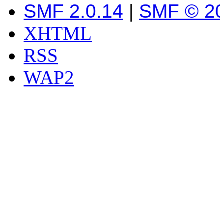
SMF 2.0.14
|
SMF © 2
XHTML
RSS
WAP2