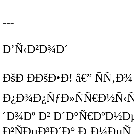
---
Ð’Ñ‹Ð²Ð¾Ð´
ÐšÐ ÐÐšÐ•Ð! â€” ÑÑ‚
Ð¿Ð¾Ð¿ÑƒÐ»ÑÑ€Ð½Ñ
´Ð¾Ðº Ð² Ð´Ð°Ñ€ÐºÐ½Ð
Ð²ÑÐµÐ³Ð´Ð° Ð¸Ð¼ÐµÑ