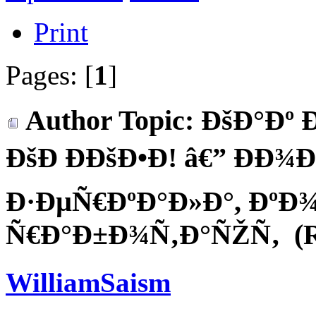
Print
Pages: [
1
]
Author
Topic: ÐšÐ°Ðº 
ÐšÐ ÐÐšÐ•Ð! â€” ÐÐ¾
Ð·ÐµÑ€ÐºÐ°Ð»Ð°, ÐºÐ
Ñ€Ð°Ð±Ð¾Ñ‚Ð°ÑŽÑ‚ (Re
WilliamSaism