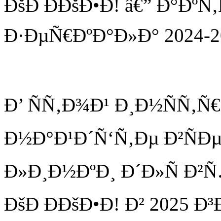
ÐšÐ ÐÐšÐ•Ð! â€” Ð°Ð
Ð·ÐµÑ€ÐºÐ°Ð»Ð° 2024-
Ð’ ÑÑ‚Ð¾Ð¹ Ð¸Ð½ÑÑ‚Ñ
Ð½Ð°Ð¹Ð´Ñ‘Ñ‚Ðµ Ð²ÑÐ
Ð»Ð¸Ð½ÐºÐ¸ Ð´Ð»Ñ Ð²
ÐšÐ ÐÐšÐ•Ð! Ð² 2025 Ð