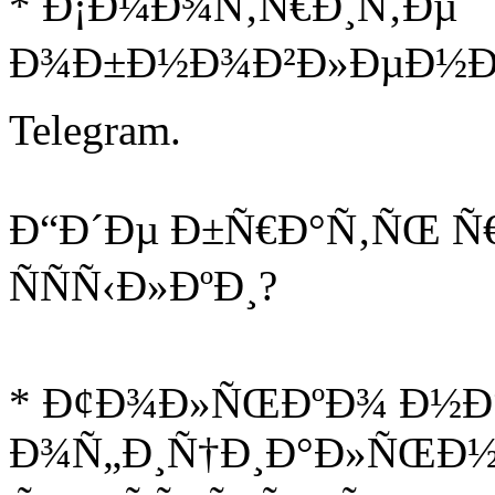
* Ð¡Ð¼Ð¾Ñ‚Ñ€Ð¸Ñ‚Ðµ
Ð¾Ð±Ð½Ð¾Ð²Ð»ÐµÐ½Ð¸Ñ
Telegram.
Ð“Ð´Ðµ Ð±Ñ€Ð°Ñ‚ÑŒ Ñ
ÑÑÑ‹Ð»ÐºÐ¸?
* Ð¢Ð¾Ð»ÑŒÐºÐ¾ Ð½Ð
Ð¾Ñ„Ð¸Ñ†Ð¸Ð°Ð»ÑŒÐ