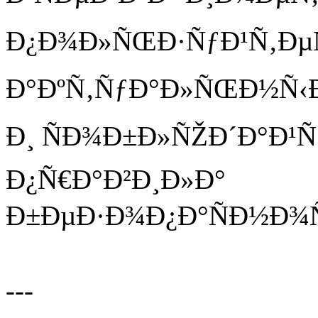
Ð¿Ð¾Ð»ÑŒÐ·ÑƒÐ¹Ñ‚Ðµ
Ð°ÐºÑ‚ÑƒÐ°Ð»ÑŒÐ½Ñ‹Ð
Ð¸ ÑÐ¾Ð±Ð»ÑŽÐ´Ð°Ð¹Ñ
Ð¿Ñ€Ð°Ð²Ð¸Ð»Ð°
Ð±ÐµÐ·Ð¾Ð¿Ð°ÑÐ½Ð¾Ñ
---