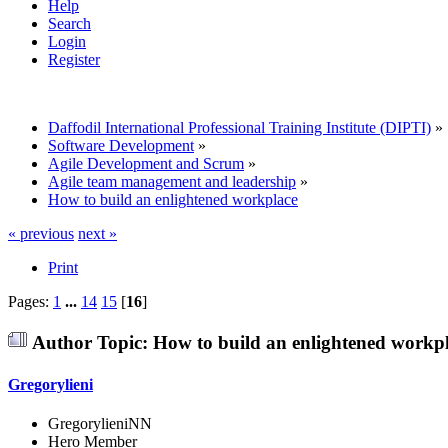
Help
Search
Login
Register
Daffodil International Professional Training Institute (DIPTI)
»
Software Development
»
Agile Development and Scrum
»
Agile team management and leadership
»
How to build an enlightened workplace
« previous
next »
Print
Pages:
1
...
14
15
[
16
]
Author
Topic: How to build an enlightened workp
Gregorylieni
GregorylieniNN
Hero Member