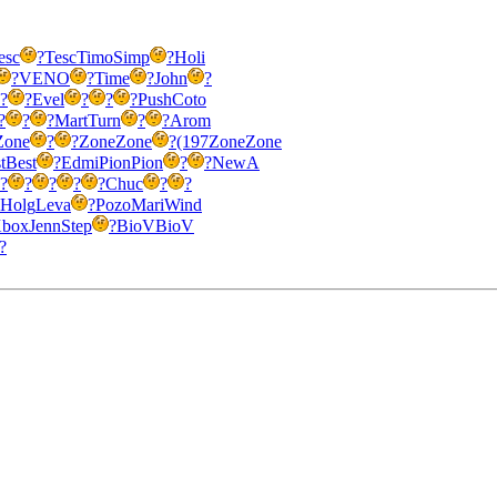
esc
?
Tesc
Timo
Simp
?
Holi
?
VENO
?
Time
?
John
?
?
?
Evel
?
?
?
Push
Coto
?
?
?
Mart
Turn
?
?
Arom
Zone
?
?
Zone
Zone
?
(197
Zone
Zone
t
Best
?
Edmi
Pion
Pion
?
?
NewA
?
?
?
?
?
Chuc
?
?
Holg
Leva
?
Pozo
Mari
Wind
box
Jenn
Step
?
BioV
BioV
?