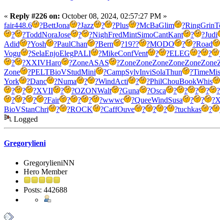
«
Reply #226 on:
October 08, 2024, 02:57:27 PM »
fair
448.6
?
Bett
Jona
?
Jazz
?
?
Plus
?
McBa
Glim
?
Ring
Grin
T
?
?
Todd
Nora
Jose
?
?
Nigh
Fred
Mint
Simo
Cant
Kant
?
?
Judi
Adid
?
Yosh
?
Paul
Chan
?
Bern
?
19??
?
MODO
?
?
Road
Vogu
?
Sela
Enjo
Eleg
PALI
?
Mike
Conf
Vent
?
?
ELEG
?
?
?
?
XXIV
Haro
?
Zone
ASAS
?
Zone
Zone
Zone
Zone
Zone
Zone
Zone
?
PELT
BioV
Stud
Mini
?
Camp
Sylv
Invi
Sola
Thun
?
Time
Mis
York
?
Danc
?
Numa
?
?
Wind
Acti
?
?
Phil
Chou
Book
Whis
?
?
?
XVII
?
?
OZON
Walt
?
Guna
?
Osca
?
?
?
?
?
?
?
?
?
Fair
?
?
?
?
wwwc
?
Quee
Wind
Susa
?
?
?
X
BioV
Stan
Chri
?
?
ROCK
?
Caff
Ouve
?
?
?
?
tuchkas
?
Logged
Gregorylieni
GregorylieniNN
Hero Member
Posts: 442688