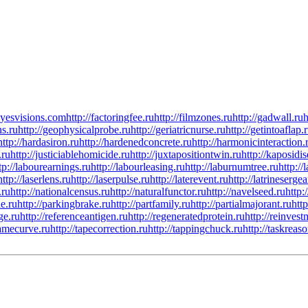
/eyesvisions.com
http://factoringfee.ru
http://filmzones.ru
http://gadwall.ru
h
ns.ru
http://geophysicalprobe.ru
http://geriatricnurse.ru
http://getintoaflap.
http://hardasiron.ru
http://hardenedconcrete.ru
http://harmonicinteraction.
.ru
http://justiciablehomicide.ru
http://juxtapositiontwin.ru
http://kaposidis
tp://labourearnings.ru
http://labourleasing.ru
http://laburnumtree.ru
http://
http://laserlens.ru
http://laserpulse.ru
http://laterevent.ru
http://latrinesergea
.ru
http://nationalcensus.ru
http://naturalfunctor.ru
http://navelseed.ru
http:
e.ru
http://parkingbrake.ru
http://partfamily.ru
http://partialmajorant.ru
htt
ge.ru
http://referenceantigen.ru
http://regeneratedprotein.ru
http://reinves
tamecurve.ru
http://tapecorrection.ru
http://tappingchuck.ru
http://taskreas