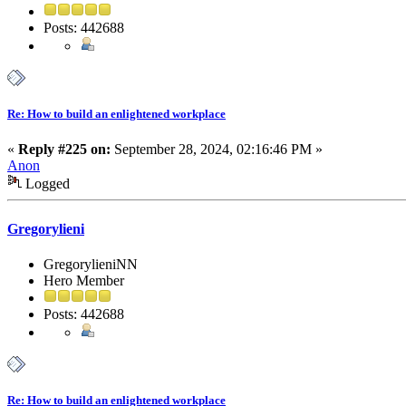
Posts: 442688
Re: How to build an enlightened workplace
«
Reply #225 on:
September 28, 2024, 02:16:46 PM »
Anon
Logged
Gregorylieni
GregorylieniNN
Hero Member
Posts: 442688
Re: How to build an enlightened workplace