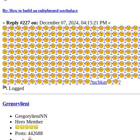
Re: How to build an enlightened workplace
«
Reply #227 on:
December 07, 2024, 04:15:21 PM »
?
?
?
?
?
?
?
?
?
?
?
?
?
?
?
?
?
?
?
?
?
?
?
?
?
?
?
?
?
?
?
?
?
?
?
?
?
?
?
?
?
?
?
?
?
?
?
?
?
?
?
?
?
?
?
?
?
?
?
?
?
?
?
?
?
?
?
?
?
?
?
?
?
?
?
?
?
?
?
?
?
?
?
?
?
?
?
?
?
?
?
?
?
?
?
?
?
?
?
?
?
?
?
?
?
?
?
?
?
?
?
?
?
?
?
?
?
?
?
?
?
?
?
?
?
?
?
?
?
?
?
?
?
?
?
?
?
?
?
?
?
?
?
?
?
?
?
?
?
?
?
?
?
?
?
?
?
?
?
?
?
?
?
?
?
?
?
?
?
?
?
?
?
?
?
?
?
?
?
?
?
?
?
?
?
?
?
?
?
?
?
?
?
tuchkas
?
?
Logged
Gregorylieni
GregorylieniNN
Hero Member
Posts: 442688