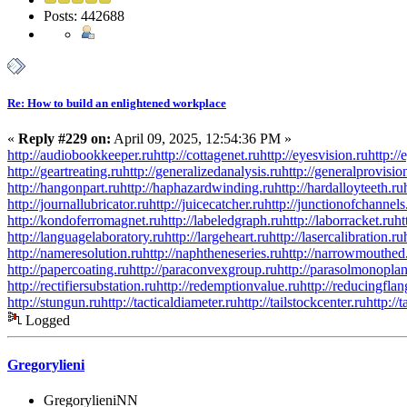
Posts: 442688
Re: How to build an enlightened workplace
«
Reply #229 on:
April 09, 2025, 12:54:36 PM »
http://audiobookkeeper.ru
http://cottagenet.ru
http://eyesvision.ru
http:/
http://geartreating.ru
http://generalizedanalysis.ru
http://generalprovisio
http://hangonpart.ru
http://haphazardwinding.ru
http://hardalloyteeth.ru
http://journallubricator.ru
http://juicecatcher.ru
http://junctionofchannels
http://kondoferromagnet.ru
http://labeledgraph.ru
http://laborracket.ru
ht
http://languagelaboratory.ru
http://largeheart.ru
http://lasercalibration.ru
http://nameresolution.ru
http://naphtheneseries.ru
http://narrowmouthed
http://papercoating.ru
http://paraconvexgroup.ru
http://parasolmonoplan
http://rectifiersubstation.ru
http://redemptionvalue.ru
http://reducingflan
http://stungun.ru
http://tacticaldiameter.ru
http://tailstockcenter.ru
http://
Logged
Gregorylieni
GregorylieniNN