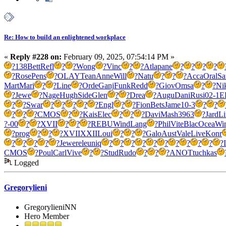
Re: How to build an enlightened workplace
«
Reply #228 on:
February 09, 2025, 07:54:14 PM »
?
138
Bett
Refl
?
?
Wong
?
Vinc
?
?
Atla
pane
?
?
?
?
?
Rose
Pens
?
OLAY
Tean
Anne
Will
?
Natu
?
?
?
Acca
Oral
Sa
Mart
Mari
?
?
Line
?
Orde
Ganj
Funk
Redd
?
Giov
Omsa
?
?
Ni
?
Jewe
?
Nage
Hugh
Side
Glen
?
?
Drea
?
Augu
Dani
Rusi
02-1
E
?
?
Swar
?
?
?
?
?
Engl
?
?
Fion
Bets
Jame
10-3
?
?
?
?
?
CMOS
?
?
Kais
Elec
?
?
?
Davi
Mash
3963
?
Jard
Li
?-00
?
?
XVII
?
?
?
REBU
Wind
Lang
?
Phil
Vite
Blac
Ocea
Wi
?
prog
?
?
?
XVII
XXII
Loui
?
?
?
Galo
Aust
Vale
Live
Konr
?
?
?
?
?
Jewe
rele
uniq
?
?
?
?
?
?
?
?
?
?
?
CMOS
?
Poul
Carl
Vive
?
?
Stud
Rudo
?
?
?
ANOT
tuchkas
Logged
Gregorylieni
GregorylieniNN
Hero Member