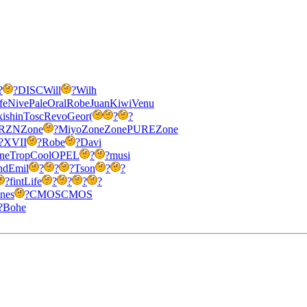
?
?
DISC
Will
?
Wilh
fe
Nive
Pale
Oral
Robe
Juan
Kiwi
Venu
ki
shin
Tosc
Revo
Geor
(
?
?
RZN
Zone
?
Miyo
Zone
Zone
PURE
Zone
?
XVII
?
Robe
?
Davi
ne
Trop
Cool
OPEL
?
?
musi
nd
Emil
?
?
?
Tson
?
?
?
fint
Life
?
?
?
?
Ines
?
CMOS
CMOS
?
Bohe