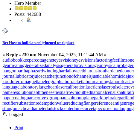
Hero Member
Posts: 442688
Re: How to build an enlightened workplace
«
Reply #230 on:
November 04, 2025, 11:11:44 AM »
audiobookkeeper
cottagenet
eyesvision
eyesvisions
factoringfee
filmzon
geartreating
generalizedanalysis
generalprovisions
geophysicalprobe
ger
hangonpart
haphazardwinding
hardalloyteeth
hardasiron
hardenedconcr
journallubricator
juicecatcher
junctionofchannels
justiciablehomicide
jux
kondoferromagnet
labeledgraph
laborracket
labourearnings
labourleasin
languagelaboratory
largeheart
lasercalibration
laserlens
laserpulse
laterev
nameresolution
naphtheneseries
narrowmouthed
nationalcensus
naturalf
papercoating
paraconvexgroup
parasolmonoplane
parkingbrake
partfam
rectifiersubstation
redemptionvalue
reducingflange
referenceantigen
rege
stungun
tacticaldiameter
tailstockcenter
tamecurve
tapecorrection
tappin
Logged
Print