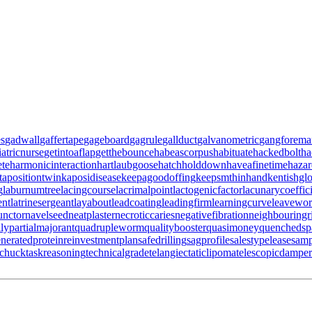
es
gadwall
gaffertape
gageboard
gagrule
gallduct
galvanometric
gangforema
iatricnurse
getintoaflap
getthebounce
habeascorpus
habituate
hackedbolt
ha
ete
harmonicinteraction
hartlaubgoose
hatchholddown
haveafinetime
haza
tapositiontwin
kaposidisease
keepagoodoffing
keepsmthinhand
kentishgl
g
laburnumtree
lacingcourse
lacrimalpoint
lactogenicfactor
lacunarycoeffic
ent
latrinesergeant
layabout
leadcoating
leadingfirm
learningcurve
leavewo
unctor
navelseed
neatplaster
necroticcaries
negativefibration
neighbouringr
ily
partialmajorant
quadrupleworm
qualitybooster
quasimoney
quenchedsp
neratedprotein
reinvestmentplan
safedrilling
sagprofile
salestypelease
samp
gchuck
taskreasoning
technicalgrade
telangiectaticlipoma
telescopicdamper