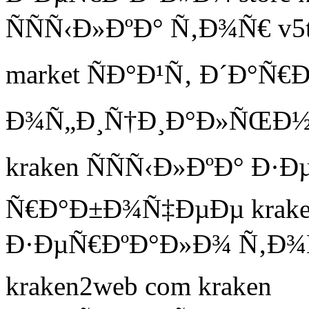
ÑÑÑ‹Ð»ÐºÐ° Ñ‚Ð¾Ñ€ v5to
market ÑÐ°Ð¹Ñ‚ Ð´Ð°Ñ
Ð¾Ñ„Ð¸Ñ†Ð¸Ð°Ð»ÑŒÐ½Ñ‹
kraken ÑÑÑ‹Ð»ÐºÐ° Ð
Ñ€Ð°Ð±Ð¾Ñ‡ÐµÐµ kraken
Ð·ÐµÑ€ÐºÐ°Ð»Ð¾ Ñ‚Ð¾Ñ
kraken2web com kraken