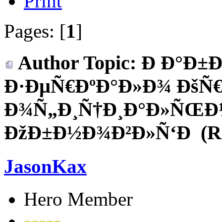
Print
Pages: [
1
]
Author
Topic: Ð Ð°Ð
Ð·ÐµÑ€ÐºÐ°Ð»Ð¾ ÐšÑ€
Ð¾Ñ„Ð¸Ñ†Ð¸Ð°Ð»ÑŒÐ½
ÐžÐ±Ð½Ð¾Ð²Ð»Ñ‘Ð (Rea
JasonKax
Hero Member