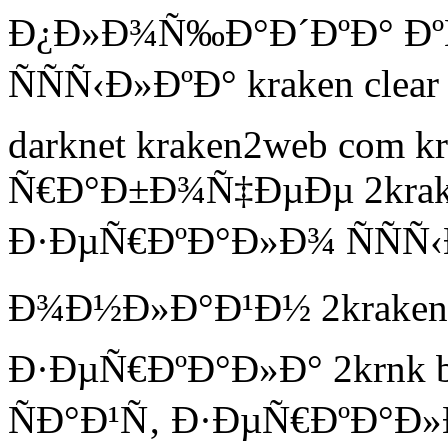
Ð¿Ð»Ð¾Ñ‰Ð°Ð´ÐºÐ° Ð
ÑÑÑ‹Ð»ÐºÐ° kraken clear
darknet kraken2web com
Ñ€Ð°Ð±Ð¾Ñ‡ÐµÐµ 2kraken
Ð·ÐµÑ€ÐºÐ°Ð»Ð¾ ÑÑÑ
Ð¾Ð½Ð»Ð°Ð¹Ð½ 2kraken c
Ð·ÐµÑ€ÐºÐ°Ð»Ð° 2krnk 
ÑÐ°Ð¹Ñ‚ Ð·ÐµÑ€ÐºÐ°Ð»Ð