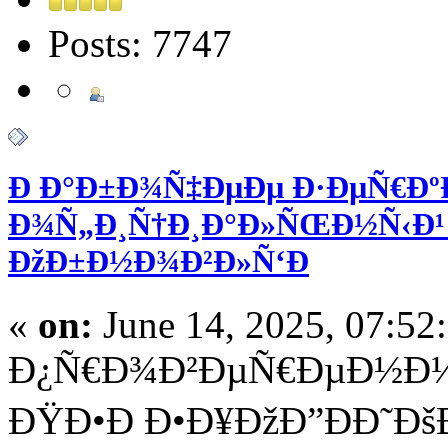
Posts: 7747
Ð Ð°Ð±Ð¾Ñ‡ÐµÐµ Ð·ÐµÑ€Ðº
Ð¾Ñ„Ð¸Ñ†Ð¸Ð°Ð»ÑŒÐ½Ñ‹Ð¹
ÐžÐ±Ð½Ð¾Ð²Ð»Ñ‘Ð
«
on:
June 14, 2025, 07:52
Ð¿Ñ€Ð¾Ð²ÐµÑ€ÐµÐ½Ð½Ñ
ÐŸÐ•Ð Ð•Ð¥ÐžÐ”ÐÐ˜ÐšÐ˜