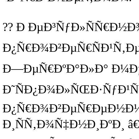
?? Ð ÐµÐ³ÑƒÐ»ÑÑ€Ð½Ð
Ð¿Ñ€Ð¾Ð²ÐµÑ€ÑÐ¹Ñ‚Ðµ 
Ð—ÐµÑ€ÐºÐ°Ð»Ð° Ð¼ÐµÐ
Ð˜ÑÐ¿Ð¾Ð»ÑŒÐ·ÑƒÐ¹
Ð¿Ñ€Ð¾Ð²ÐµÑ€ÐµÐ½Ð
Ð¸ÑÑ‚Ð¾Ñ‡Ð½Ð¸ÐºÐ¸ â€