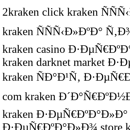
2kraken click kraken ÑÑ
kraken ÑÑÑ‹Ð»ÐºÐ° Ñ‚Ð¾
kraken casino Ð·ÐµÑ€ÐºÐ
kraken darknet market Ð
kraken ÑÐ°Ð¹Ñ‚ Ð·ÐµÑ€
com kraken Ð´Ð°Ñ€ÐºÐ½Ð
kraken Ð·ÐµÑ€ÐºÐ°Ð»Ð° k
Ð·ÐµÑ€ÐºÐ°Ð»Ð¾ store kr