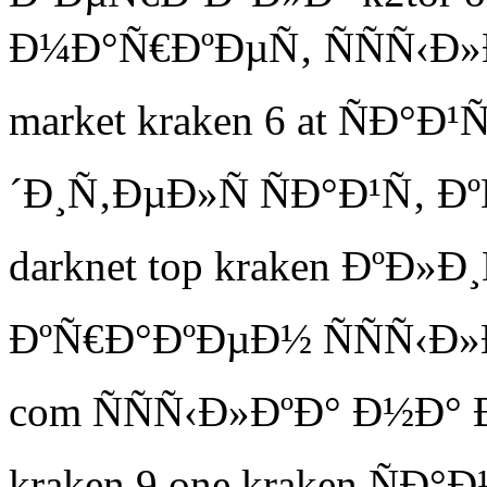
Ð¼Ð°Ñ€ÐºÐµÑ‚ ÑÑÑ‹Ð
market kraken 6 at ÑÐ
´Ð¸Ñ‚ÐµÐ»Ñ ÑÐ°Ð¹Ñ‚ Ð
darknet top kraken ÐºÐ»Ð
ÐºÑ€Ð°ÐºÐµÐ½ ÑÑÑ‹Ð»Ð
com ÑÑÑ‹Ð»ÐºÐ° Ð½Ð
kraken 9 one kraken ÑÐ°Ð