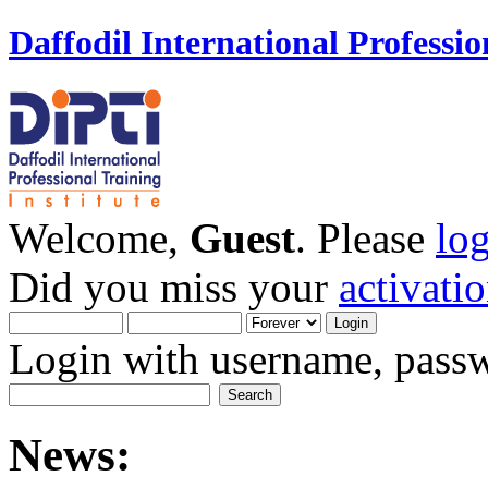
Daffodil International Professio
Welcome,
Guest
. Please
lo
Did you miss your
activati
Login with username, passw
News: