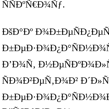
ÑÑÐºÑ€Ð¾Ñƒ.
ÐšÐ°Ðº Ð¾Ð±ÐµÑÐ¿Ðµ
Ð±ÐµÐ·Ð¾Ð¿Ð°ÑÐ½Ð¾Ñ
Ð’Ð¾Ñ‚ Ð½ÐµÑÐºÐ¾Ð
ÑÐ¾Ð²ÐµÑ‚Ð¾Ð² Ð´Ð»Ñ
Ð±ÐµÐ·Ð¾Ð¿Ð°ÑÐ½Ð¾Ð