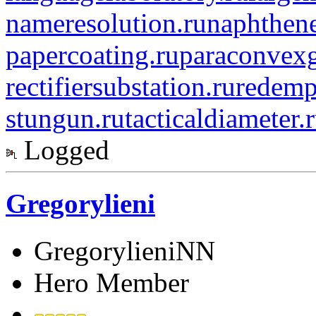
nameresolution.ru
naphthene
papercoating.ru
paraconvexg
rectifiersubstation.ru
redemp
stungun.ru
tacticaldiameter.
Logged
Gregorylieni
GregorylieniNN
Hero Member