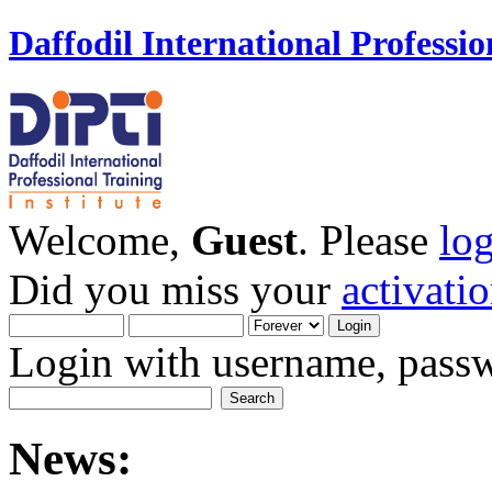
Daffodil International Professio
Welcome,
Guest
. Please
lo
Did you miss your
activati
Login with username, passw
News: