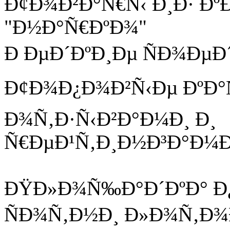
Ð¢Ð¾Ð²Ð°Ñ€Ñ‹ Ð¸Ð· Ðº
"Ð½Ð°Ñ€ÐºÐ¾"
Ð ÐµÐ´ÐºÐ¸Ðµ ÑÐ¾ÐµÐ
Ð¢Ð¾Ð¿Ð¾Ð²Ñ‹Ðµ ÐºÐ°Ñ
Ð¾Ñ‚Ð·Ñ‹Ð²Ð°Ð¼Ð¸ Ð¸
Ñ€ÐµÐ¹Ñ‚Ð¸Ð½Ð³Ð°Ð¼Ð
ÐŸÐ»Ð¾Ñ‰Ð°Ð´ÐºÐ° Ð
ÑÐ¾Ñ‚Ð½Ð¸ Ð»Ð¾Ñ‚Ð¾