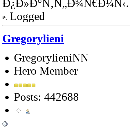
Ð¿Ð»Ð°Ñ‚Ñ„Ð¾Ñ€Ð¼Ñ‹.
Logged
Gregorylieni
GregorylieniNN
Hero Member
Posts: 442688