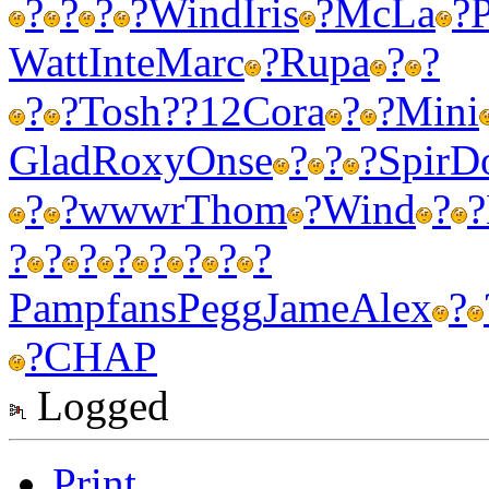
?
?
?
?
Wind
Iris
?
McLa
?
Watt
Inte
Marc
?
Rupa
?
?
?
?
Tosh
??12
Cora
?
?
Mini
Glad
Roxy
Onse
?
?
?
Spir
D
?
?
wwwr
Thom
?
Wind
?
?
?
?
?
?
?
?
?
?
Pamp
fans
Pegg
Jame
Alex
?
?
CHAP
Logged
Print