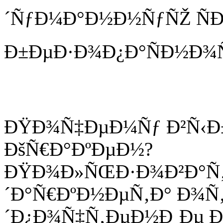
´ÑƒÐ¼Ð°Ð½Ð½ÑƒÑŽ ÑÐ
Ð±ÐµÐ·Ð¾Ð¿Ð°ÑÐ½Ð¾Ñ
ÐŸÐ¾Ñ‡ÐµÐ¼Ñƒ Ð²Ñ‹Ð
ÐšÑ€Ð°ÐºÐµÐ½?
ÐŸÐ¾Ð»ÑŒÐ·Ð¾Ð²Ð°Ñ‚
´Ð°Ñ€ÐºÐ½ÐµÑ‚Ð° Ð¾Ñ
´Ð¿Ð¾Ñ‡Ñ‚ÐµÐ½Ð¸Ðµ Ð