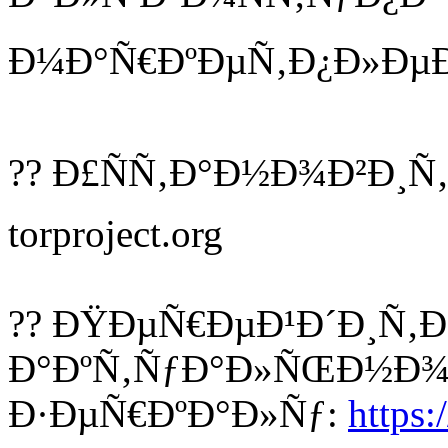
Ð¼Ð°Ñ€ÐºÐµÑ‚Ð¿Ð»ÐµÐ¹
?? Ð£ÑÑ‚Ð°Ð½Ð¾Ð²Ð¸Ñ‚Ð
torproject.org
?? ÐŸÐµÑ€ÐµÐ¹Ð´Ð¸Ñ‚
Ð°ÐºÑ‚ÑƒÐ°Ð»ÑŒÐ½Ð
Ð·ÐµÑ€ÐºÐ°Ð»Ñƒ:
https: