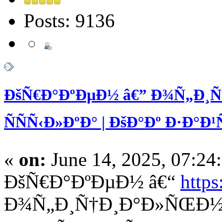
Posts: 9136
ÐšÑ€Ð°ÐºÐµÐ½ â€” Ð¾Ñ„Ð¸
ÑÑÑ‹Ð»ÐºÐ° | ÐšÐ°Ðº Ð·Ð°Ð
«
on:
June 14, 2025, 07:24
ÐšÑ€Ð°ÐºÐµÐ½ â€“
https
Ð¾Ñ„Ð¸Ñ†Ð¸Ð°Ð»ÑŒÐ½