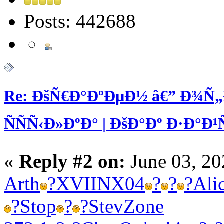
Posts: 442688
Re: ÐšÑ€Ð°ÐºÐµÐ½ â€” Ð¾Ñ
ÑÑÑ‹Ð»ÐºÐ° | ÐšÐ°Ðº Ð·Ð°Ð
«
Reply #2 on:
June 03, 20
Arth
?
XVII
NX04
?
?
?
Ali
?
Stop
?
?
Stev
Zone