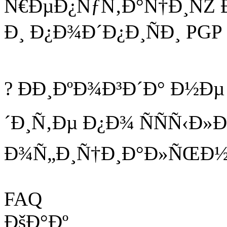
Ñ€ÐµÐ¿ÑƒÑ‚Ð°Ñ†Ð¸ÑŽ 
Ð¸ Ð¿Ð¾Ð´Ð¿Ð¸ÑÐ¸ PGP
? ÐÐ¸ÐºÐ¾Ð³Ð´Ð° Ð½
´Ð¸Ñ‚Ðµ Ð¿Ð¾ ÑÑÑ‹Ð»
Ð¾Ñ„Ð¸Ñ†Ð¸Ð°Ð»ÑŒÐ½
FAQ
ÐšÐ°Ðº