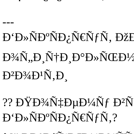
---
Ð‘Ð»ÑÐºÑÐ¿Ñ€ÑƒÑ‚ Ð
Ð¾Ñ„Ð¸Ñ†Ð¸Ð°Ð»ÑŒÐ½Ð°
Ð²Ð¾Ð¹Ñ‚Ð¸
?? ÐŸÐ¾Ñ‡ÐµÐ¼Ñƒ Ð²Ñ
Ð‘Ð»ÑÐºÑÐ¿Ñ€ÑƒÑ‚?