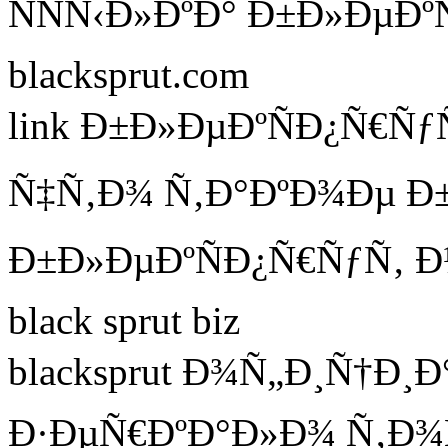
ÑÑÑ‹Ð»ÐºÐ° Ð±Ð»ÐµÐº
blacksprut.com
link Ð±Ð»ÐµÐºÑÐ¿Ñ€Ñƒ
Ñ‡Ñ‚Ð¾ Ñ‚Ð°ÐºÐ¾Ðµ Ð±
Ð±Ð»ÐµÐºÑÐ¿Ñ€ÑƒÑ‚ 
black sprut biz
blacksprut Ð¾Ñ„Ð¸Ñ†Ð¸
Ð·ÐµÑ€ÐºÐ°Ð»Ð¾ Ñ‚Ð¾Ñ