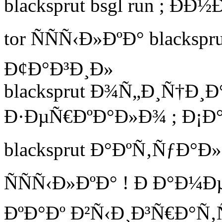
blacksprut bsgl run ; Ð­
tor ÑÑÑ‹Ð»ÐºÐ° blacksp
Ð¢Ð°Ð³Ð¸Ð»
blacksprut Ð¾Ñ„Ð¸Ñ†Ð
Ð·ÐµÑ€ÐºÐ°Ð»Ð¾ ; Ð¡Ð
blacksprut Ð°ÐºÑ‚ÑƒÐ°
ÑÑÑ‹Ð»ÐºÐ° ! Ð Ð°Ð¼
ÐºÐ°Ðº Ð²Ñ‹Ð¸Ð³Ñ€Ð°Ñ‚