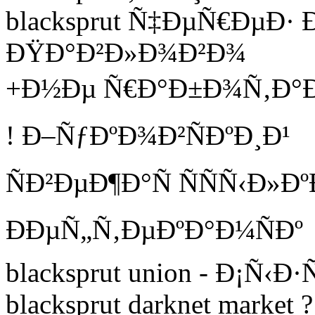
blacksprut Ñ‡ÐµÑ€ÐµÐ·
ÐŸÐ°Ð²Ð»Ð¾Ð²Ð¾
+Ð½Ðµ Ñ€Ð°Ð±Ð¾Ñ‚Ð°ÐµÑ
! Ð–ÑƒÐºÐ¾Ð²ÑÐºÐ¸Ð¹
ÑÐ²ÐµÐ¶Ð°Ñ ÑÑÑ‹Ð»ÐºÐ
ÐÐµÑ„Ñ‚ÐµÐºÐ°Ð¼ÑÐº
blacksprut union - Ð¡Ñ
blacksprut darknet mar