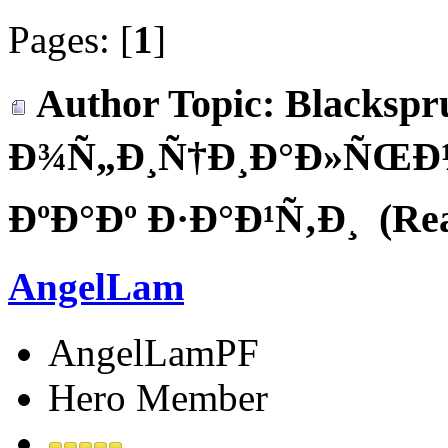
Pages: [
1
]
Author
Topic: Blacksp
Ð¾Ñ„Ð¸Ñ†Ð¸Ð°Ð»ÑŒÐ½Ð
ÐºÐ°Ðº Ð·Ð°Ð¹Ñ‚Ð¸ (Rea
AngelLam
AngelLamPF
Hero Member