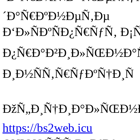
´Ð°Ñ€ÐºÐ½ÐµÑ‚Ðµ
Ð‘Ð»ÑÐºÑÐ¿Ñ€ÑƒÑ‚ Ð¡
Ð¿Ñ€Ð°Ð²Ð¸Ð»ÑŒÐ½Ð°Ñ
Ð¸Ð½ÑÑ‚Ñ€ÑƒÐºÑ†Ð¸Ñ
ÐžÑ„Ð¸Ñ†Ð¸Ð°Ð»ÑŒÐ½Ð°Ñ
https://bs2web.icu