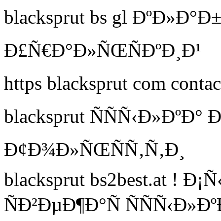
blacksprut bs gl ÐºÐ»Ð°
Ð£Ñ€Ð°Ð»ÑŒÑÐºÐ¸Ð¹
https blacksprut com cont
blacksprut ÑÑÑ‹Ð»ÐºÐ
Ð¢Ð¾Ð»ÑŒÑÑ‚Ñ‚Ð¸
blacksprut bs2best.at ! Ð
ÑÐ²ÐµÐ¶Ð°Ñ ÑÑÑ‹Ð»ÐºÐ