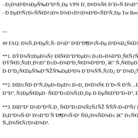
- Ð¡Ð¾Ð²Ð¼ÐµÑ‰Ð°Ð¹Ñ‚Ðµ VPN Ð¸ Ð¢Ð¾Ñ€ Ð´Ð»Ñ Ð¼
- Ð ÐµÐ³ÑƒÐ»ÑÑ€Ð½Ð¾ Ð¾Ð±Ð½Ð¾Ð²Ð»ÑÐ¹Ñ‚Ðµ Tor Brow
---
## FAQ: Ð¾Ñ‚Ð²ÐµÑ‚Ñ‹ Ð½Ð° Ð²Ð°Ð¶Ð½Ñ‹Ðµ Ð²Ð¾Ð¿Ñ€Ð
**1. ÐŸÐ¾Ñ‡ÐµÐ¼Ñƒ ÐšÑ€Ð°ÐºÐµÐ½ Ð±Ð»Ð¾ÐºÐ¸Ñ€ÑƒÑ
ÐŸÑ€Ð¸Ñ‡Ð¸Ð½Ð° Ð±Ð»Ð¾ÐºÐ¸Ñ€Ð¾Ð²ÐºÐ¸ â€” Ñ‚Ñ€Ðµ
Ð·Ð°Ð¿Ñ€ÐµÑ‰Ð°ÑŽÑ‰ÐµÐ³Ð¾ Ð´Ð¾ÑÑ‚ÑƒÐ¿ Ðº Ð¾Ð¿
**2. ÐžÐ±ÑÐ·Ð°Ñ‚ÐµÐ»ÐµÐ½ Ð»Ð¸ Ð¢Ð¾Ñ€ Ð´Ð»Ñ Ð²Ñ
Ð”Ð°, Ñ‡ÐµÑ€ÐµÐ· Ñ€Ð°Ð±Ð¾Ñ‡Ð¸Ðµ Ð·ÐµÑ€ÐºÐ°Ð»Ð°, 
**3. ÐšÐ°Ðº Ð½Ð°Ð¹Ñ‚Ð¸ Ñ€Ð°Ð±Ð¾Ñ‡ÑƒÑŽ ÑÑÑ‹Ð»ÐºÑƒ 
Ð¡Ð°Ð¼Ñ‹Ð¹ Ð½Ð°Ð´Ñ‘Ð¶Ð½Ñ‹Ð¹ ÑÐ¿Ð¾ÑÐ¾Ð± â€” Ð±Ñ€
Ñ„Ð¾Ñ€ÑƒÐ¼Ð¾Ð².