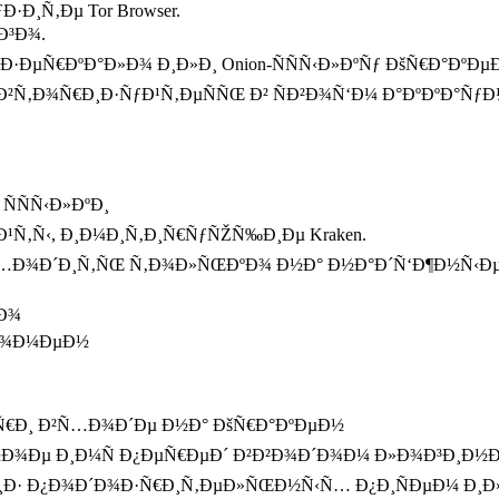
Ð·Ð¸Ñ‚Ðµ Tor Browser.
Ð³Ð¾.
 Ð·ÐµÑ€ÐºÐ°Ð»Ð¾ Ð¸Ð»Ð¸ Onion-ÑÑÑ‹Ð»ÐºÑƒ ÐšÑ€Ð°ÐºÐµ
°Ð²Ñ‚Ð¾Ñ€Ð¸Ð·ÑƒÐ¹Ñ‚ÐµÑÑŒ Ð² ÑÐ²Ð¾Ñ‘Ð¼ Ð°ÐºÐºÐ°ÑƒÐ
ÑÑ‹Ð»ÐºÐ¸
Ñ‚Ñ‹, Ð¸Ð¼Ð¸Ñ‚Ð¸Ñ€ÑƒÑŽÑ‰Ð¸Ðµ Kraken.
¾Ð´Ð¸Ñ‚ÑŒ Ñ‚Ð¾Ð»ÑŒÐºÐ¾ Ð½Ð° Ð½Ð°Ð´Ñ‘Ð¶Ð½Ñ‹Ðµ Ð·
Ð¾
´Ð¾Ð¼ÐµÐ½
¿Ñ€Ð¸ Ð²Ñ…Ð¾Ð´Ðµ Ð½Ð° ÐšÑ€Ð°ÐºÐµÐ½
½Ð¾Ðµ Ð¸Ð¼Ñ Ð¿ÐµÑ€ÐµÐ´ Ð²Ð²Ð¾Ð´Ð¾Ð¼ Ð»Ð¾Ð³Ð¸Ð½Ð°
 Ð¸Ð· Ð¿Ð¾Ð´Ð¾Ð·Ñ€Ð¸Ñ‚ÐµÐ»ÑŒÐ½Ñ‹Ñ… Ð¿Ð¸ÑÐµÐ¼ Ð¸