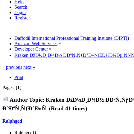
Help
Search
Login
Register
Daffodil International Professional Training Institute (DIPTI)
»
Amazon Web Services
»
Developer Center
»
Kraken ÐžÐ½Ð¸Ð¾Ð½ ÐÐºÑ‚ÑƒÐ°Ð»ÑŒÐ½Ð¾Ðµ ÑÑÑ
« previous
next »
Print
Pages: [
1
]
Author
Topic: Kraken ÐžÐ½Ð¸Ð¾Ð½ ÐÐºÑ‚Ñƒ
Ð°ÐºÑ‚ÑƒÐ°Ð»Ñ (Read 41 times)
Ralphged
RalphgedDI