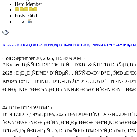
Hero Member
Posts: 7660
Kraken ÐžÐ½Ð¸Ð¾Ð½ ÐÐºÑ‚ÑƒÐ°Ð»ÑŒÐ½Ð¾Ðµ ÑÑÑ‹Ð»ÐºÐ° â€“Ð‘ÐµÐ·
«
on:
September 20, 2025, 11:34:09 AM »
# Kraken Ð¡ÑÑ‹Ð»ÐºÐ° â€“Ð’Ñ…Ð¾Ð´ & Ñ€Ð°Ð±Ð¾Ñ‡Ð¸
2025 : Ð¡Ð¿Ð¸ÑÐ¾Ðº Ð²ÑÐµÑ… ÑÑÑ‹Ð»Ð¾Ðº Ð¸ Ñ€ÐµÐ
Kraken Tor Ð—ÐµÑ€ÐºÐ°Ð»Ð¾ â€“Ð’Ñ…Ð¾Ð´ + ÑÑÑ‹Ð»Ðº
Ð’ÑÐµ Ñ€Ð°Ð±Ð¾Ñ‡Ð¸Ðµ ÑÑÑ‹Ð»Ð¾Ðº Ð´Ð»Ñ Ð²Ñ…Ð¾
## Ð“Ð»Ð°Ð²Ð½Ð¾Ðµ
Ð’ Ñ‚ÐµÐºÑƒÑ‰ÐµÐ¼, 2025-Ð¼ Ð³Ð¾Ð´Ñƒ Ð²Ñ‹Ñ…Ð¾Ð´ Ð
´Ð½Ñ‘Ð½ Ð²ÑÐ»ÐµÐ´ÑÑ‚Ð²Ð¸Ðµ Ð±Ð»Ð¾ÐºÐ¸Ñ€Ð¾Ð²Ð¾Ð
Ð˜Ð½Ñ‚ÐµÑ€Ð½ÐµÑ‚-Ð¿Ð¾Ð»ÑŒÐ·Ð¾Ð²Ð°Ñ‚ÐµÐ»Ð¸ Ð²ÑÑ