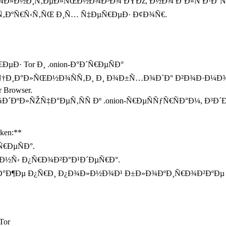
Ð¾Ð»Ð½Ð¸Ñ‚ÐµÐ»ÑŒÐ½Ð¾Ð³Ð¾ ÐŸÐž, Ð½Ð¾ Ð´Ð»Ñ Ð·Ð°
‚ÐºÑ€Ñ‹Ñ‚ÑŒ Ð¸Ñ… Ñ‡ÐµÑ€ÐµÐ· Ð¢Ð¾Ñ€.
Ð· Tor Ð¸ .onion-Ð°Ð´Ñ€ÐµÑÐ°
½Ñ†Ð¸Ð°Ð»ÑŒÐ½Ð¾ÑÑ‚Ð¸ Ð¸ Ð¾Ð±Ñ…Ð¾Ð´Ð° Ð²Ð¾Ð·Ð¼Ð
Browser.
ÐºÐ»ÑŽÑ‡Ð°ÐµÑ‚ÑÑ Ðº .onion-Ñ€ÐµÑÑƒÑ€ÑÐ°Ð¼, Ð³Ð´
ken:**
€ÐµÑÐ°.
¾Ð½Ñ‹ Ð¿Ñ€Ð¾Ð²Ð°Ð¹Ð´ÐµÑ€Ð°.
Ð°Ð¶Ðµ Ð¿Ñ€Ð¸ Ð¿Ð¾Ð»Ð½Ð¾Ð¹ Ð±Ð»Ð¾ÐºÐ¸Ñ€Ð¾Ð²ÐºÐµ
Tor