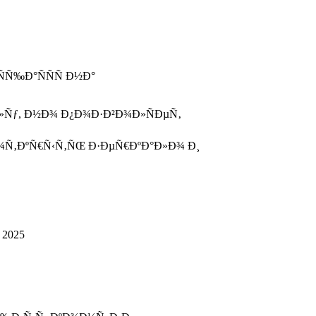
Ñ‰Ð°ÑÑÑ Ð½Ð°
Ñƒ, Ð½Ð¾ Ð¿Ð¾Ð·Ð²Ð¾Ð»ÑÐµÑ‚
¾Ñ‚ÐºÑ€Ñ‹Ñ‚ÑŒ Ð·ÐµÑ€ÐºÐ°Ð»Ð¾ Ð¸
2025