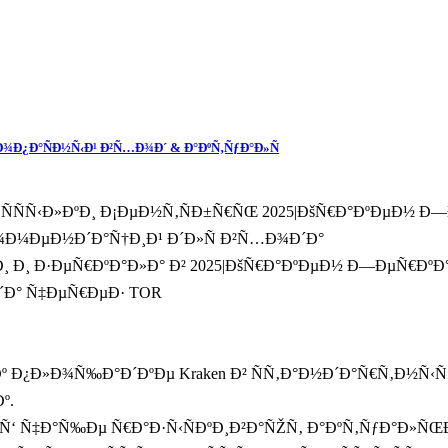
Ð¾Ð¿Ð°ÑÐ½Ñ‹Ð¹ Ð²Ñ…Ð¾Ð´ & Ð°ÐºÑ‚ÑƒÐ°Ð»Ñ
Ðµ ÑÑÑ‹Ð»ÐºÐ¸ Ð¡ÐµÐ½Ñ‚ÑÐ±Ñ€ÑŒ 2025|ÐšÑ€Ð°ÐºÐµÐ½
ºÐ¾Ð¼ÐµÐ½Ð´Ð°Ñ†Ð¸Ð¹ Ð´Ð»Ñ Ð²Ñ…Ð¾Ð´Ð°
Ð¸ Ð¸ Ð·ÐµÑ€ÐºÐ°Ð»Ð° Ð² 2025|ÐšÑ€Ð°ÐºÐµÐ½ Ð—ÐµÑ€ÐºÐ
Ð´Ð° Ñ‡ÐµÑ€ÐµÐ· TOR
º Ð¿Ð»Ð¾Ñ‰Ð°Ð´ÐºÐµ Kraken Ð² ÑÑ‚Ð°Ð½Ð´Ð°Ñ€Ñ‚Ð½Ñ‹
º.
‘ Ñ‡Ð°Ñ‰Ðµ Ñ€Ð°Ð·Ñ‹ÑÐºÐ¸Ð²Ð°ÑŽÑ‚ Ð°ÐºÑ‚ÑƒÐ°Ð»ÑŒ