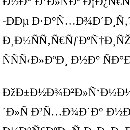
Ð½Ð° Ð‘Ð»ÑÐº Ð¡Ð¿Ñ€Ñƒ
-ÐÐµ Ð·Ð°Ñ…Ð¾Ð´Ð¸Ñ‚
Ð¸Ð½ÑÑ‚Ñ€ÑƒÐºÑ†Ð¸Ñ
ÑÑÑ‹Ð»ÐºÐ¸ Ð½Ð° ÑÐ°Ð
ÐžÐ±Ð½Ð¾Ð²Ð»Ñ‘Ð½Ð½Ñ
´Ð»Ñ Ð²Ñ…Ð¾Ð´Ð° Ð½Ð