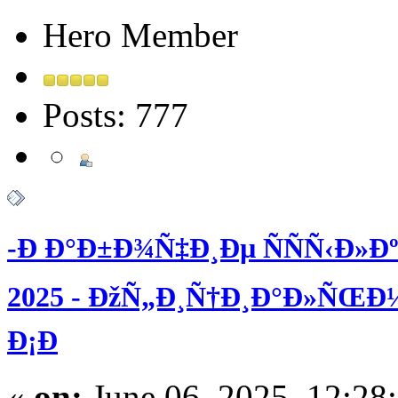
Hero Member
Posts: 777
-Ð Ð°Ð±Ð¾Ñ‡Ð¸Ðµ ÑÑÑ‹Ð»Ðº
2025 - ÐžÑ„Ð¸Ñ†Ð¸Ð°Ð»ÑŒÐ½
Ð¡Ð
«
on:
June 06, 2025, 12:28