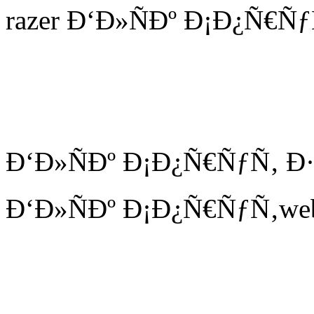
razer Ð‘Ð»ÑÐº Ð¡Ð¿Ñ€Ñƒ
Ð‘Ð»ÑÐº Ð¡Ð¿Ñ€ÑƒÑ‚ 
Ð‘Ð»ÑÐº Ð¡Ð¿Ñ€ÑƒÑ‚we