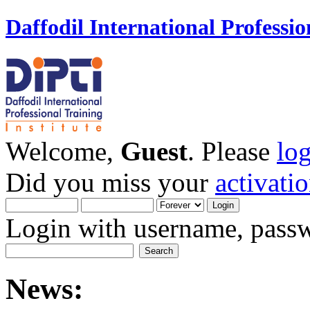
Daffodil International Professio
Welcome,
Guest
. Please
lo
Did you miss your
activati
Login with username, passw
News: