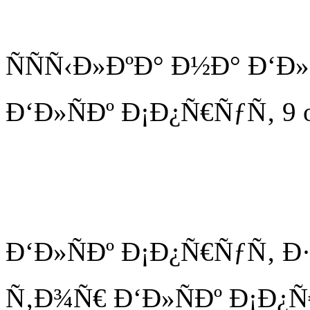
ÑÑÑ‹Ð»ÐºÐ° Ð½Ð° Ð‘Ð»
Ð‘Ð»ÑÐº Ð¡Ð¿Ñ€ÑƒÑ‚ 9 
Ð‘Ð»ÑÐº Ð¡Ð¿Ñ€ÑƒÑ‚ 
Ñ‚Ð¾Ñ€ Ð‘Ð»ÑÐº Ð¡Ð¿Ñ