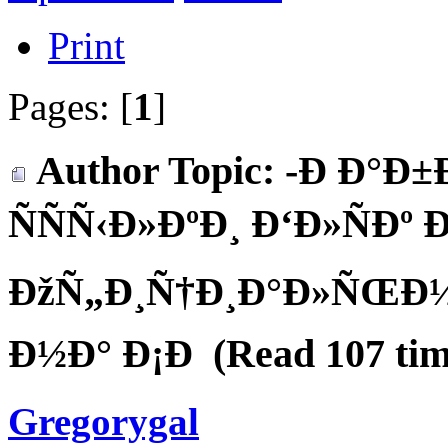
Print
Pages: [
1
]
Author
Topic: -Ð Ð°Ð
ÑÑÑ‹Ð»ÐºÐ¸ Ð‘Ð»ÑÐº 
ÐžÑ„Ð¸Ñ†Ð¸Ð°Ð»ÑŒÐ½Ñ
Ð½Ð° Ð¡Ð (Read 107 tim
Gregorygal