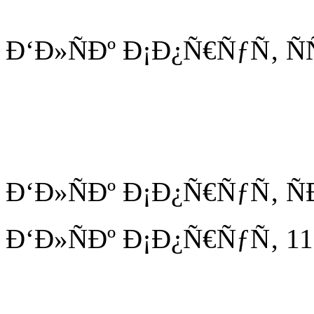
Ð‘Ð»ÑÐº Ð¡Ð¿Ñ€ÑƒÑ‚ Ñ
Ð‘Ð»ÑÐº Ð¡Ð¿Ñ€ÑƒÑ‚ Ñ
Ð‘Ð»ÑÐº Ð¡Ð¿Ñ€ÑƒÑ‚ 11