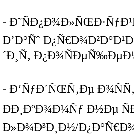
- Ð˜ÑÐ¿Ð¾Ð»ÑŒÐ·ÑƒÐ¹
Ð’Ð°Ñˆ Ð¿Ñ€Ð¾Ð²Ð°Ð¹Ð
´Ð¸Ñ‚ Ð¿Ð¾ÑÐµÑ‰ÐµÐ½Ð
- Ð‘ÑƒÐ´ÑŒÑ‚Ðµ Ð¾Ñ
ÐÐ¸ÐºÐ¾Ð¼Ñƒ Ð½Ðµ Ñ
Ð»Ð¾Ð³Ð¸Ð½/Ð¿Ð°Ñ€Ð