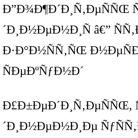
Ð”Ð¾Ð¶Ð´Ð¸Ñ‚ÐµÑÑŒ 
´Ð¸Ð½ÐµÐ½Ð¸Ñ â€” Ñ
Ð·Ð°Ð½ÑÑ‚ÑŒ Ð½ÐµÑ
ÑÐµÐºÑƒÐ½Ð´
Ð£Ð±ÐµÐ´Ð¸Ñ‚ÐµÑÑŒ,
´Ð¸Ð½ÐµÐ½Ð¸Ðµ ÑƒÑ