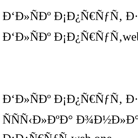
Ð‘Ð»ÑÐº Ð¡Ð¿Ñ€ÑƒÑ‚ 
Ð‘Ð»ÑÐº Ð¡Ð¿Ñ€ÑƒÑ‚we
Ð‘Ð»ÑÐº Ð¡Ð¿Ñ€ÑƒÑ‚ 
ÑÑÑ‹Ð»ÐºÐ° Ð¾Ð½Ð»Ð°