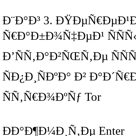
Ð¨Ð°Ð³ 3. ÐŸÐµÑ€ÐµÐ¹
Ñ€Ð°Ð±Ð¾Ñ‡ÐµÐ¹ ÑÑÑ
Ð’ÑÑ‚Ð°Ð²ÑŒÑ‚Ðµ ÑÑ
ÑÐ¿Ð¸ÑÐºÐ° Ð² Ð°Ð´Ñ
ÑÑ‚Ñ€Ð¾ÐºÑƒ Tor
ÐÐ°Ð¶Ð¼Ð¸Ñ‚Ðµ Enter