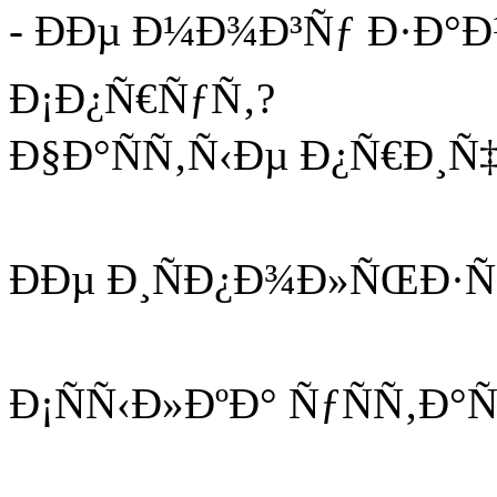
- ÐÐµ Ð¼Ð¾Ð³Ñƒ Ð·Ð°Ð
Ð¡Ð¿Ñ€ÑƒÑ‚?
Ð§Ð°ÑÑ‚Ñ‹Ðµ Ð¿Ñ€Ð¸Ñ
ÐÐµ Ð¸ÑÐ¿Ð¾Ð»ÑŒÐ·Ñ
Ð¡ÑÑ‹Ð»ÐºÐ° ÑƒÑÑ‚Ð°