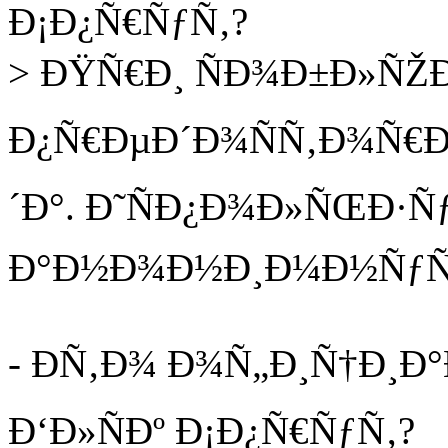
Ð¡Ð¿Ñ€ÑƒÑ‚?
> ÐŸÑ€Ð¸ ÑÐ¾Ð±Ð»ÑŽ
Ð¿Ñ€ÐµÐ´Ð¾ÑÑ‚Ð¾Ñ€Ð
´Ð°. Ð˜ÑÐ¿Ð¾Ð»ÑŒÐ·Ñ
Ð°Ð½Ð¾Ð½Ð¸Ð¼Ð½ÑƒÑŽ
- Ð­Ñ‚Ð¾ Ð¾Ñ„Ð¸Ñ†Ð¸Ð
Ð‘Ð»ÑÐº Ð¡Ð¿Ñ€ÑƒÑ‚?