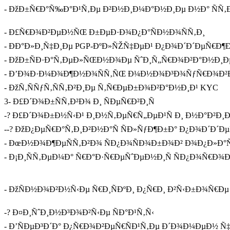
- ÐžÐ±Ñ€Ð°Ñ‰Ð°Ð¹Ñ‚Ðµ Ð²Ð½Ð¸Ð¼Ð°Ð½Ð¸Ðµ Ð½Ð° ÑÑ‚Ð
- Ð£Ñ€Ð¾Ð²ÐµÐ½ÑŒ Ð±ÐµÐ·Ð¾Ð¿Ð°ÑÐ½Ð¾ÑÑ‚Ð¸
- ÐÐ°Ð»Ð¸Ñ‡Ð¸Ðµ PGP-ÐºÐ»ÑŽÑ‡ÐµÐ¹ Ð¿Ð¾Ð´Ð´ÐµÑ€Ð¶Ð
- ÐžÐ±ÑÐ·Ð°Ñ‚ÐµÐ»ÑŒÐ½Ð¾Ðµ ÑˆÐ¸Ñ„Ñ€Ð¾Ð²Ð°Ð½Ð¸
- Ð’Ð¾Ð·Ð¼Ð¾Ð¶Ð½Ð¾ÑÑ‚ÑŒ Ð¼Ð½Ð¾Ð³Ð¾ÑƒÑ€Ð¾Ð²Ð½
- ÐžÑ‚ÑÑƒÑ‚ÑÑ‚Ð²Ð¸Ðµ Ñ‚Ñ€ÐµÐ±Ð¾Ð²Ð°Ð½Ð¸Ð¹ KYC
3- Ð£Ð´Ð¾Ð±ÑÑ‚Ð²Ð¾ Ð¸ ÑÐµÑ€Ð²Ð¸Ñ
-? Ð£Ð´Ð¾Ð±Ð½Ñ‹Ð¹ Ð¸Ð½Ñ‚ÐµÑ€Ñ„ÐµÐ¹Ñ Ð¸ Ð½Ð°Ð²Ð¸Ð
--? ÐžÐ¿ÐµÑ€Ð°Ñ‚Ð¸Ð²Ð½Ð°Ñ ÑÐ»ÑƒÐ¶Ð±Ð° Ð¿Ð¾Ð´Ð´Ð
- ÐœÐ½Ð¾Ð¶ÐµÑÑ‚Ð²Ð¾ ÑÐ¿Ð¾ÑÐ¾Ð±Ð¾Ð² Ð¾Ð¿Ð»Ð°Ñ
- Ð¡Ð¸ÑÑ‚ÐµÐ¼Ð° Ñ€Ð°Ð·Ñ€ÐµÑˆÐµÐ½Ð¸Ñ ÑÐ¿Ð¾Ñ€Ð¾Ð
- ÐžÑÐ½Ð¾Ð²Ð½Ñ‹Ðµ Ñ€Ð¸ÑÐºÐ¸ Ð¿Ñ€Ð¸ Ð²Ñ‹Ð±Ð¾Ñ€Ð
-? Ð¤Ð¸ÑˆÐ¸Ð½Ð³Ð¾Ð²Ñ‹Ðµ ÑÐ°Ð¹Ñ‚Ñ‹
- Ð’ÑÐµÐ³Ð´Ð° Ð¿Ñ€Ð¾Ð²ÐµÑ€ÑÐ¹Ñ‚Ðµ Ð´Ð¾Ð¼ÐµÐ½ 