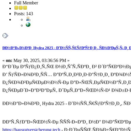
Full Member
Posts: 143
ÐÐ½Ð°Ð»Ð¾Ð³Ð¸ Hydra 2025 - Ð˜Ð½ÑÑ‚Ñ€ÑƒÐºÑ†Ð¸Ð¸, ÑÐ¾Ð²ÐµÑ‚Ñ‹ Ð¸
«
on:
May 30, 2025, 03:36:56 PM »
Ð“Ð´Ðµ ÐºÑƒÐ¿Ð¸Ñ‚ÑŒ Ð½Ð¸ÑˆÑ‚ÑÐºÐ¸ Ð² Ð´Ð°Ñ€ÐºÐ½Ðµ
Ð’ ÑƒÑÐ»Ð¾Ð²Ð¸ÑÑ… Ð°ÐºÑ‚Ð¸Ð²Ð¸Ð·Ð°Ñ†Ð¸Ð¸ ÐºÐ¾Ð
Ð¿Ñ€Ð¾Ð²ÐµÑ€ÐµÐ½Ð½Ñ‹Ðµ Ð°Ð»ÑŒÑ‚ÐµÑ€Ð½Ð°Ñ‚Ð¸Ð²Ñ
Ð¿Ñ€ÐµÐ´Ð»Ð°Ð³Ð°ÐµÑ‚ Ð´ÐµÑ‚Ð°Ð»ÑŒÐ½Ñ‹Ð¹ Ð¾Ð±Ð·
ÐÐ½Ð°Ð»Ð¾Ð³Ð¸ Hydra 2025 - Ð˜Ð½ÑÑ‚Ñ€ÑƒÐºÑ†Ð¸Ð¸, Ñ
ÐÐºÑ‚ÑƒÐ°Ð»ÑŒÐ½Ñ‹Ðµ ÑÑÑ‹Ð»ÐºÐ¸ Ð½Ð° Ð¼Ð°Ñ€ÐºÐµ
https://hausratversicherung.tech
- Ð·Ð´ÐµÑÑŒ ÑÐ¾Ð±Ñ€Ð°Ð½Ñ