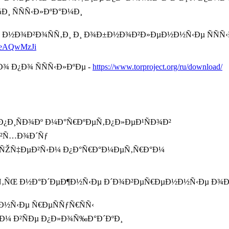
¸ ÑÑÑ‹Ð»ÐºÐ°Ð¼Ð¸
 Ð½Ð¾Ð²Ð¾ÑÑ‚Ð¸ Ð¸ Ð¾Ð±Ð½Ð¾Ð²Ð»ÐµÐ½Ð½Ñ‹Ðµ ÑÑÑ
AceAQwMzJi
 Ð¿Ð¾ ÑÑÑ‹Ð»ÐºÐµ -
https://www.torproject.org/ru/download/
¿Ð¸ÑÐ¾Ðº Ð¼Ð°Ñ€ÐºÐµÑ‚Ð¿Ð»ÐµÐ¹ÑÐ¾Ð²
 Ð²Ñ…Ð¾Ð´Ñƒ
»ÑŽÑ‡ÐµÐ²Ñ‹Ð¼ Ð¿Ð°Ñ€Ð°Ð¼ÐµÑ‚Ñ€Ð°Ð¼
°Ñ‚ÑŒ Ð½Ð°Ð´ÐµÐ¶Ð½Ñ‹Ðµ Ð´Ð¾Ð²ÐµÑ€ÐµÐ½Ð½Ñ‹Ðµ Ð¾
½Ñ‹Ðµ Ñ€ÐµÑÑƒÑ€ÑÑ‹
Ð¼ Ð²ÑÐµ Ð¿Ð»Ð¾Ñ‰Ð°Ð´ÐºÐ¸