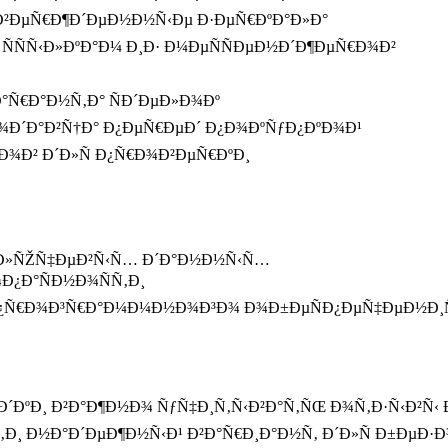
Ð²ÐµÑ€Ð¶Ð´ÐµÐ½Ð½Ñ‹Ðµ Ð·ÐµÑ€ÐºÐ°Ð»Ð°
ÑÑÑ‹Ð»ÐºÐ°Ð¼ Ð¸Ð· Ð¼ÐµÑÑÐµÐ½Ð´Ð¶ÐµÑ€Ð¾Ð²
°Ñ€Ð°Ð½Ñ‚Ð° ÑÐ´ÐµÐ»Ð¾Ðº
¾Ð´Ð°Ð²Ñ†Ð° Ð¿ÐµÑ€ÐµÐ´ Ð¿Ð¾ÐºÑƒÐ¿ÐºÐ¾Ð¹
Ð¾Ð² Ð´Ð»Ñ Ð¿Ñ€Ð¾Ð²ÐµÑ€ÐºÐ¸
ºÐ»ÑŽÑ‡ÐµÐ²Ñ‹Ñ… Ð´Ð°Ð½Ð½Ñ‹Ñ…
Ð¿Ð°ÑÐ½Ð¾ÑÑ‚Ð¸
Ð¿Ñ€Ð¾Ð³Ñ€Ð°Ð¼Ð¼Ð½Ð¾Ð³Ð¾ Ð¾Ð±ÐµÑÐ¿ÐµÑ‡ÐµÐ½Ð¸Ñ
´ÐºÐ¸ Ð²Ð°Ð¶Ð½Ð¾ ÑƒÑ‡Ð¸Ñ‚Ñ‹Ð²Ð°Ñ‚ÑŒ Ð¾Ñ‚Ð·Ñ‹Ð²Ñ‹
Ñ‚Ð¸ Ð½Ð°Ð´ÐµÐ¶Ð½Ñ‹Ð¹ Ð²Ð°Ñ€Ð¸Ð°Ð½Ñ‚ Ð´Ð»Ñ Ð±ÐµÐ·