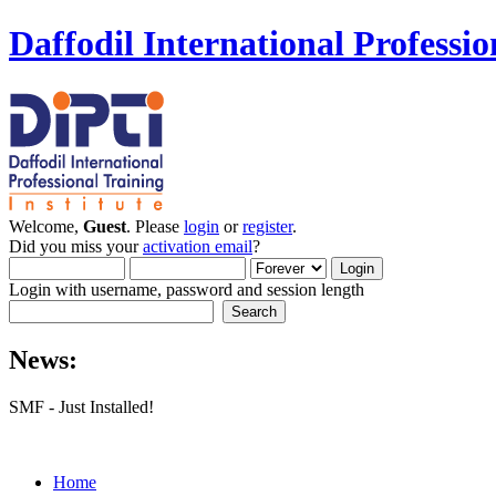
Daffodil International Professio
Welcome,
Guest
. Please
login
or
register
.
Did you miss your
activation email
?
Login with username, password and session length
News:
SMF - Just Installed!
Home