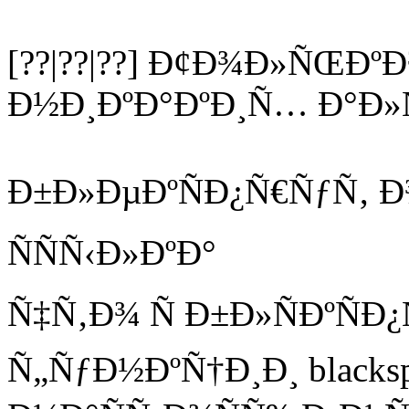
[??|??|??] Ð¢Ð¾Ð»ÑŒÐºÐ¾ 
Ð½Ð¸ÐºÐ°ÐºÐ¸Ñ… Ð°Ð»
Ð±Ð»ÐµÐºÑÐ¿Ñ€ÑƒÑ‚
ÑÑÑ‹Ð»ÐºÐ°
Ñ‡Ñ‚Ð¾ Ñ Ð±Ð»ÑÐºÑÐ
Ñ„ÑƒÐ½ÐºÑ†Ð¸Ð¸ blacksp