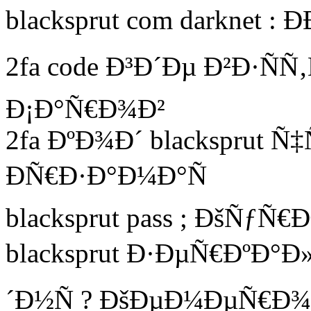
blacksprut com darknet :
2fa code Ð³Ð´Ðµ Ð²Ð·ÑÑ‚
Ð¡Ð°Ñ€Ð¾Ð²
2fa ÐºÐ¾Ð´ blacksprut 
ÐÑ€Ð·Ð°Ð¼Ð°Ñ
blacksprut pass ; ÐšÑƒÑ
blacksprut Ð·ÐµÑ€ÐºÐ°
´Ð½Ñ ? ÐšÐµÐ¼ÐµÑ€Ð