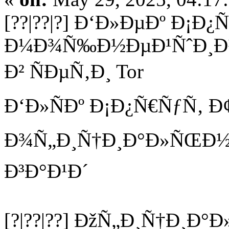
[??|??|?] Ð‘Ð»ÐµÐº Ð¡Ð¿
Ð¼Ð¾Ñ‰Ð½ÐµÐ¹ÑˆÐ¸Ð¹
Ð² ÑÐµÑ‚Ð¸ Tor
Ð‘Ð»ÑÐº Ð¡Ð¿Ñ€ÑƒÑ‚ 
Ð¾Ñ„Ð¸Ñ†Ð¸Ð°Ð»ÑŒÐ½Ð°
Ð³Ð°Ð¹Ð´
[?|??|??] ÐžÑ„Ð¸Ñ†Ð¸Ð