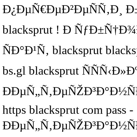
Ð¿ÐµÑ€ÐµÐ²ÐµÑÑ‚Ð¸ 
blacksprut ! Ð ÑƒÐ±Ñ†Ð¾
ÑÐ°Ð¹Ñ‚ blacksprut blac
bs.gl blacksprut ÑÑÑ‹Ð»Ð
ÐÐµÑ„Ñ‚ÐµÑŽÐ³Ð°Ð½Ñ
https blacksprut com pass -
ÐÐµÑ„Ñ‚ÐµÑŽÐ³Ð°Ð½Ñ