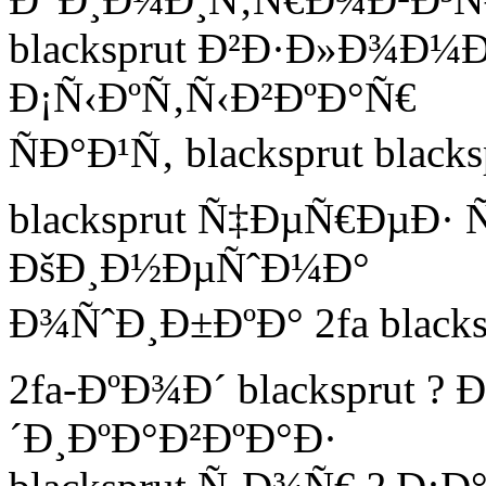
blacksprut Ð²Ð·Ð»Ð¾Ð¼Ð
Ð¡Ñ‹ÐºÑ‚Ñ‹Ð²ÐºÐ°Ñ€
ÑÐ°Ð¹Ñ‚ blacksprut black
blacksprut Ñ‡ÐµÑ€ÐµÐ· 
ÐšÐ¸Ð½ÐµÑˆÐ¼Ð°
Ð¾ÑˆÐ¸Ð±ÐºÐ° 2fa blacks
2fa-ÐºÐ¾Ð´ blacksprut ?
´Ð¸ÐºÐ°Ð²ÐºÐ°Ð·