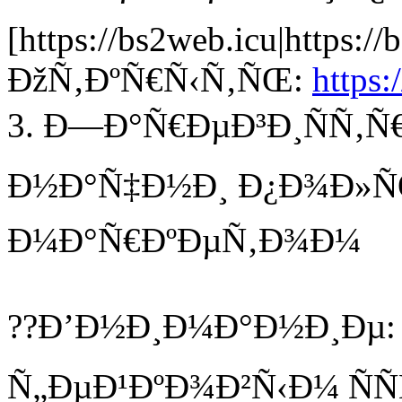
[https://bs2web.icu|https://
ÐžÑ‚ÐºÑ€Ñ‹Ñ‚ÑŒ:
https:
3. Ð—Ð°Ñ€ÐµÐ³Ð¸ÑÑ‚Ñ€
Ð½Ð°Ñ‡Ð½Ð¸ Ð¿Ð¾Ð»Ñ
Ð¼Ð°Ñ€ÐºÐµÑ‚Ð¾Ð¼
??Ð’Ð½Ð¸Ð¼Ð°Ð½Ð¸Ðµ:
Ñ„ÐµÐ¹ÐºÐ¾Ð²Ñ‹Ð¼ ÑÑ