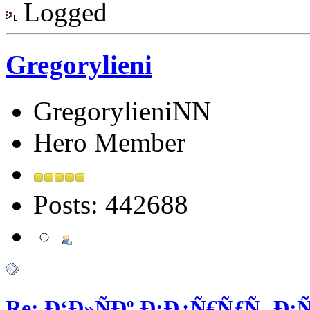
Logged
Gregorylieni
GregorylieniNN
Hero Member
Posts: 442688
Re: Ð‘Ð»ÑÐº Ð¡Ð¿Ñ€ÑƒÑ‚ Ð¡Ñ