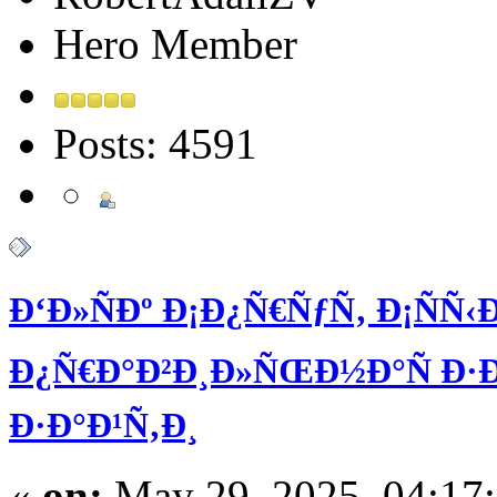
Hero Member
Posts: 4591
Ð‘Ð»ÑÐº Ð¡Ð¿Ñ€ÑƒÑ‚ Ð¡ÑÑ‹Ð
Ð¿Ñ€Ð°Ð²Ð¸Ð»ÑŒÐ½Ð°Ñ Ð·Ð
Ð·Ð°Ð¹Ñ‚Ð¸
«
on:
May 29, 2025, 04:17