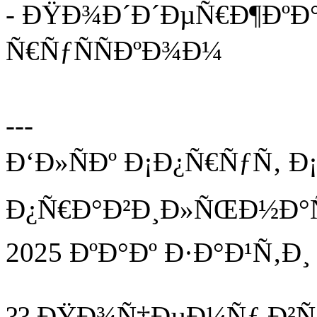
- ÐŸÐ¾Ð´Ð´ÐµÑ€Ð¶ÐºÐ
Ñ€ÑƒÑÑÐºÐ¾Ð¼
---
Ð‘Ð»ÑÐº Ð¡Ð¿Ñ€ÑƒÑ‚ Ð
Ð¿Ñ€Ð°Ð²Ð¸Ð»ÑŒÐ½Ð°Ñ
2025 ÐºÐ°Ðº Ð·Ð°Ð¹Ñ‚Ð¸
?? ÐŸÐ¾Ñ‡ÐµÐ¼Ñƒ Ð²Ñ