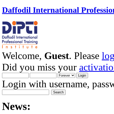
Daffodil International Professio
Welcome,
Guest
. Please
lo
Did you miss your
activati
Login with username, passw
News: