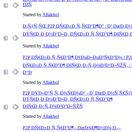
ÐžÑ
Started by
Allakhof
Ð¡ÑƒÑ‚ÑŒ P2P ÐÑ€Ð±Ð¸Ñ‚Ñ€Ð°Ð¶Ð° : Ð’ ÐœÐ¸Ð
ÐŸÑ€Ð¸Ð·Ð½Ð°Ð»Ð¸ ÐÑ€Ð±Ð¸Ñ‚Ñ€Ð°Ð¶ ÐšÑ€Ð¸
Started by
Allakhof
P2P ÐÑ€Ð±Ð¸Ñ‚Ñ€Ð°Ð¶ Ð¢ÐµÐ»ÐµÐ³Ñ€Ð°Ð¼ ! P2
ÐÑ€Ð±Ð¸Ñ‚Ñ€Ð°Ð¶ ÐšÑ€Ð¸Ð¿Ñ‚Ð¾Ð²Ð°Ð»ÑŽÑ‚ /
Ð“Ð
Started by
Allakhof
P2P ÐŸÐ»Ð°Ñ‚Ñ„Ð¾Ñ€Ð¼Ð° - Ð’ ÐœÐ¸Ð½Ñ‚Ñ€Ñƒ
ÐŸÑ€Ð¸Ð·Ð½Ð°Ð»Ð¸ ÐÑ€Ð±Ð¸Ñ‚Ñ€Ð°Ð¶
ÐšÑ€Ð¸Ð¿Ñ‚Ð¾Ð²Ð°Ð»ÑŽÑ
Started by
Allakhof
P2P ÐÑ€Ð±Ð¸Ñ‚Ñ€Ð°Ð¶ - ÐœÐ¾Ð¶Ð½Ð¾ Ð—