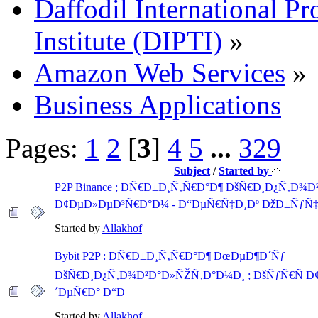
Daffodil International Pr
Institute (DIPTI)
»
Amazon Web Services
»
Business Applications
Pages:
1
2
[
3
]
4
5
...
329
Subject
/
Started by
P2P Binance ; ÐÑ€Ð±Ð¸Ñ‚Ñ€Ð°Ð¶ ÐšÑ€Ð¸Ð¿Ñ‚Ð¾
Ð¢ÐµÐ»ÐµÐ³Ñ€Ð°Ð¼ - Ð“ÐµÑ€Ñ‡Ð¸Ðº ÐžÐ±ÑƒÑ
Started by
Allakhof
Bybit P2P : ÐÑ€Ð±Ð¸Ñ‚Ñ€Ð°Ð¶ ÐœÐµÐ¶Ð´Ñƒ
ÐšÑ€Ð¸Ð¿Ñ‚Ð¾Ð²Ð°Ð»ÑŽÑ‚Ð°Ð¼Ð¸ ; ÐšÑƒÑ€Ñ 
´ÐµÑ€Ð° Ð“Ð
Started by
Allakhof