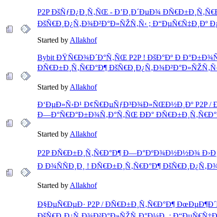
P2P ÐšÑƒÐ¿Ð¸Ñ‚ÑŒ - Ð’Ð¸Ð´ÐµÐ¾ ÐÑ€Ð±Ð¸Ñ‚Ñ€
ÐšÑ€Ð¸Ð¿Ñ‚Ð¾Ð²Ð°Ð»ÑŽÑ‚Ñ‹ ; Ð“ÐµÑ€Ñ‡Ð¸Ðº Ð
Started by
Allakhof
Bybit ÐŸÑ€Ð¾Ð´Ð°Ñ‚ÑŒ P2P ! ÐšÐ°Ðº Ð Ð°Ð±Ð¾
ÐÑ€Ð±Ð¸Ñ‚Ñ€Ð°Ð¶ ÐšÑ€Ð¸Ð¿Ñ‚Ð¾Ð²Ð°Ð»ÑŽÑ‚Ñ‹
Started by
Allakhof
Ð‘ÐµÐ»Ñ‹Ð¹ Ð¢Ñ€ÐµÑƒÐ³Ð¾Ð»ÑŒÐ½Ð¸Ðº P2P 
Ð—Ð°Ñ€Ð°Ð±Ð¾Ñ‚Ð°Ñ‚ÑŒ ÐÐ° ÐÑ€Ð±Ð¸Ñ‚Ñ€Ð°
Started by
Allakhof
P2P ÐÑ€Ð±Ð¸Ñ‚Ñ€Ð°Ð¶ Ð—Ð°ÐºÐ¾Ð½Ð½Ð¾ Ð›Ð¸
Ð Ð¾ÑÑÐ¸Ð¸ ! ÐÑ€Ð±Ð¸Ñ‚Ñ€Ð°Ð¶ ÐšÑ€Ð¸Ð¿Ñ‚
Started by
Allakhof
Ð§ÐµÑ€ÐµÐ· P2P / ÐÑ€Ð±Ð¸Ñ‚Ñ€Ð°Ð¶ ÐœÐµÐ¶Ð
ÐšÑ€Ð¸Ð¿Ñ‚Ð¾Ð²Ð°Ð»ÑŽÑ‚Ð°Ð¼Ð¸ ; Ð“ÐµÑ€Ñ‡Ð¸