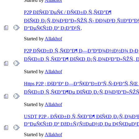
Started by
Allakhof
P2P ÐžÑ€Ð´ÐµÑ€ / ÐÑ€Ð±Ð¸Ñ‚Ñ€Ð°Ð¶
ÐšÑ€Ð¸Ð¿Ñ‚Ð¾Ð²Ð°Ð»ÑŽÑ‚Ñ‹ ÐÐ¾Ð²Ð¸Ñ‡ÐºÐ°Ð¼
Ð“ÐµÑ€Ñ‡Ð¸Ðº Ð¡Ð°Ð¹Ñ‚
Started by
Allakhof
P2P ÐÑ€Ð±Ð¸Ñ‚Ñ€Ð°Ð¶ Ð—Ð°ÐºÐ¾Ð½Ð½Ð¾ Ð›Ð¸
ÐÑ€Ð±Ð¸Ñ‚Ñ€Ð°Ð¶ ÐšÑ€Ð¸Ð¿Ñ‚Ð¾Ð²Ð°Ð»ÑŽÑ‚ Ð Ð
Started by
Allakhof
Https P2P ; ÐšÐ°Ðº Ð—Ð°Ñ€Ð°Ð±Ð°Ñ‚Ñ‹Ð²Ð°Ñ‚ÑŒ 
ÐÑ€Ð±Ð¸Ñ‚Ñ€Ð°Ð¶Ðµ ÐšÑ€Ð¸Ð¿Ñ‚Ð¾Ð²Ð°Ð»ÑŽÑ
Started by
Allakhof
USDT P2P - ÐÑ€Ð±Ð¸Ñ‚Ñ€Ð°Ð¶ ÐšÑ€Ð¸Ð¿Ñ‚Ð¾Ð²
Ð“ÐµÑ€Ñ‡Ð¸Ðº ÐžÐ±ÑƒÑ‡ÐµÐ½Ð¸Ðµ Ð¢Ñ€ÐµÐ¹
Started by
Allakhof