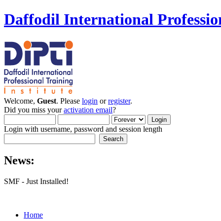
Daffodil International Professio
Welcome,
Guest
. Please
login
or
register
.
Did you miss your
activation email
?
Login with username, password and session length
News:
SMF - Just Installed!
Home