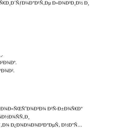
Ð¿Ñ€Ð¸Ð´ÑƒÐ¼Ð°Ð¹Ñ‚Ðµ Ð»Ð¾Ð³Ð¸Ð½ Ð¸
¸.
Ð²Ð¾Ðº.
ºÐ¾Ð².
° Ð±Ð¾Ð»ÑŒÑˆÐ¾Ð³Ð¾ Ð²Ñ‹Ð±Ð¾Ñ€Ð°
¼Ð½Ð¾ÑÑ‚Ð¸
‡Ñ‚Ð¾ Ð¿Ð¾Ð¼Ð¾Ð³Ð°ÐµÑ‚ Ð½Ð°Ñ…