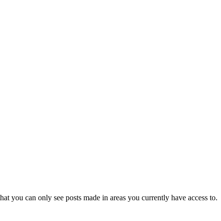
hat you can only see posts made in areas you currently have access to.