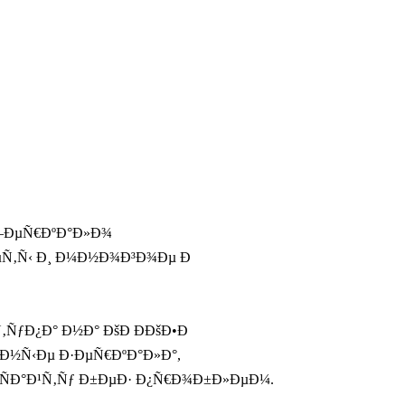
Ð—ÐµÑ€ÐºÐ°Ð»Ð¾
Ñ‚Ñ‹ Ð¸ Ð¼Ð½Ð¾Ð³Ð¾Ðµ Ð
‚ÑƒÐ¿Ð° Ð½Ð° ÐšÐ ÐÐšÐ•Ð
¶Ð½Ñ‹Ðµ Ð·ÐµÑ€ÐºÐ°Ð»Ð°,
ÑÐ°Ð¹Ñ‚Ñƒ Ð±ÐµÐ· Ð¿Ñ€Ð¾Ð±Ð»ÐµÐ¼.