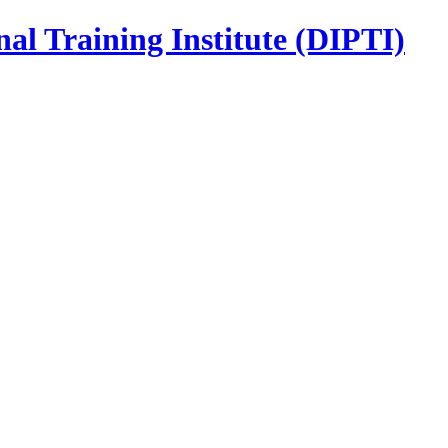
nal Training Institute (DIPTI)