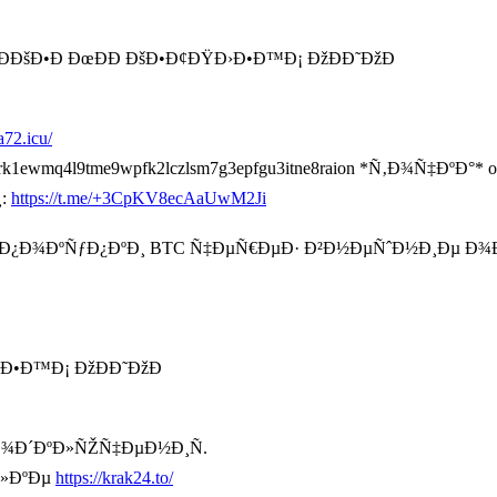
ÐÐšÐ•Ð ÐœÐÐ ÐšÐ•Ð¢ÐŸÐ›Ð•Ð™Ð¡ ÐžÐÐ˜ÐžÐ
ra72.icu/
ewmq4l9tme9wpfk2lczlsm7g3epfgu3itne8raion *Ñ‚Ð¾Ñ‡ÐºÐ°* o
¸:
https://t.me/+3CpKV8ecAaUwM2Ji
 Ð¿Ð¾ÐºÑƒÐ¿ÐºÐ¸ BTC Ñ‡ÐµÑ€ÐµÐ· Ð²Ð½ÐµÑˆÐ½Ð¸Ðµ Ð
›Ð•Ð™Ð¡ ÐžÐÐ˜ÐžÐ
¿Ð¾Ð´ÐºÐ»ÑŽÑ‡ÐµÐ½Ð¸Ñ.
Ð»ÐºÐµ
https://krak24.to/