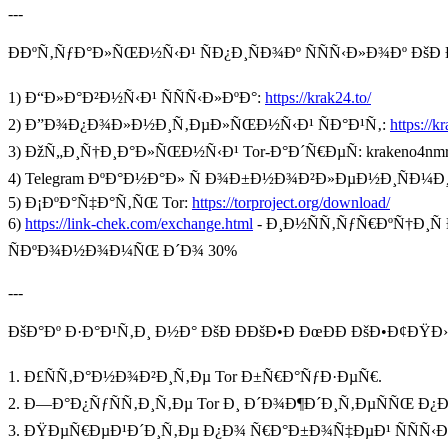
---
ÐÐºÑ‚ÑƒÐ°Ð»ÑŒÐ½Ñ‹Ð¹ ÑÐ¿Ð¸ÑÐ¾Ðº ÑÑÑ‹Ð»Ð¾Ðº ÐšÐ 
1) Ð“Ð»Ð°Ð²Ð½Ñ‹Ð¹ ÑÑÑ‹Ð»ÐºÐ°:
https://krak24.to/
2) Ð”Ð¾Ð¿Ð¾Ð»Ð½Ð¸Ñ‚ÐµÐ»ÑŒÐ½Ñ‹Ð¹ ÑÐ°Ð¹Ñ‚:
https://k
3) ÐžÑ„Ð¸Ñ†Ð¸Ð°Ð»ÑŒÐ½Ñ‹Ð¹ Tor-Ð°Ð´Ñ€ÐµÑ: krakeno4nmrk1
4) Telegram ÐºÐ°Ð½Ð°Ð» Ñ Ð¾Ð±Ð½Ð¾Ð²Ð»ÐµÐ½Ð¸ÑÐ¼Ð
5) Ð¡ÐºÐ°Ñ‡Ð°Ñ‚ÑŒ Tor:
https://torproject.org/download/
6)
https://link-chek.com/exchange.html
- Ð¸Ð½ÑÑ‚ÑƒÑ€ÐºÑ†Ð¸Ñ
ÑÐºÐ¾Ð½Ð¾Ð¼ÑŒ Ð´Ð¾ 30%
---
ÐšÐ°Ðº Ð·Ð°Ð¹Ñ‚Ð¸ Ð½Ð° ÐšÐ ÐÐšÐ•Ð ÐœÐÐ ÐšÐ•Ð¢ÐŸÐ
1. Ð£ÑÑ‚Ð°Ð½Ð¾Ð²Ð¸Ñ‚Ðµ Tor Ð±Ñ€Ð°ÑƒÐ·ÐµÑ€.
2. Ð—Ð°Ð¿ÑƒÑÑ‚Ð¸Ñ‚Ðµ Tor Ð¸ Ð´Ð¾Ð¶Ð´Ð¸Ñ‚ÐµÑÑŒ Ð
3. ÐŸÐµÑ€ÐµÐ¹Ð´Ð¸Ñ‚Ðµ Ð¿Ð¾ Ñ€Ð°Ð±Ð¾Ñ‡ÐµÐ¹ ÑÑÑ‹