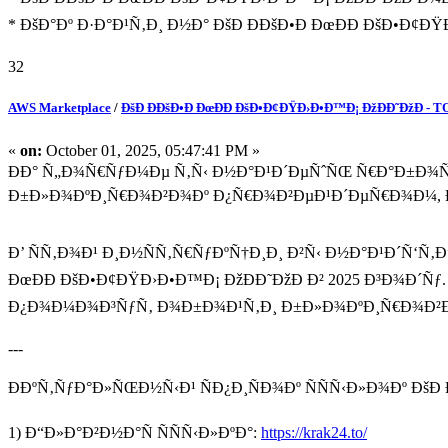
* ÐšÐ°Ðº Ð·Ð°Ð¹Ñ‚Ð¸ Ð½Ð° ÐšÐ ÐÐšÐ•Ð ÐœÐÐ ÐšÐ•Ð¢ÐŸ
32
AWS Marketplace
/
ÐšÐ ÐÐšÐ•Ð ÐœÐÐ ÐšÐ•Ð¢ÐŸÐ›Ð•Ð™Ð¡ ÐžÐÐ˜ÐžÐ -
«
on:
October 01, 2025, 05:47:41 PM »
ÐÐ° Ñ„Ð¾Ñ€ÑƒÐ¼Ðµ Ñ‚Ñ‹ Ð½Ð°Ð¹Ð´ÐµÑˆÑŒ Ñ€Ð°Ð±Ð¾Ñ‡Ð
Ð±Ð»Ð¾ÐºÐ¸Ñ€Ð¾Ð²Ð¾Ðº Ð¿Ñ€Ð¾Ð²ÐµÐ¹Ð´ÐµÑ€Ð¾Ð¼, 
Ð’ ÑÑ‚Ð¾Ð¹ Ð¸Ð½ÑÑ‚Ñ€ÑƒÐºÑ†Ð¸Ð¸ Ð²Ñ‹ Ð½Ð°Ð¹Ð´Ñ‘Ñ‚Ðµ
ÐœÐÐ ÐšÐ•Ð¢ÐŸÐ›Ð•Ð™Ð¡ ÐžÐÐ˜ÐžÐ Ð² 2025 Ð³Ð¾Ð´Ñ
Ð¿Ð¾Ð¼Ð¾Ð³ÑƒÑ‚ Ð¾Ð±Ð¾Ð¹Ñ‚Ð¸ Ð±Ð»Ð¾ÐºÐ¸Ñ€Ð¾Ð²ÐºÑ
---
ÐÐºÑ‚ÑƒÐ°Ð»ÑŒÐ½Ñ‹Ð¹ ÑÐ¿Ð¸ÑÐ¾Ðº ÑÑÑ‹Ð»Ð¾Ðº ÐšÐ 
1) Ð“Ð»Ð°Ð²Ð½Ð°Ñ ÑÑÑ‹Ð»ÐºÐ°:
https://krak24.to/