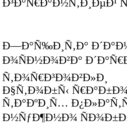
Ð³Ð°Ñ€Ð°Ð½Ñ‚Ð¸ÐµÐ¹ Ñ
Ð—Ð°Ñ‰Ð¸Ñ‚Ð° Ð´Ð°Ð
Ð¾ÑÐ½Ð¾Ð²Ð° Ð´Ð°Ñ€
Ñ‚Ð¾Ñ€Ð³Ð¾Ð²Ð»Ð¸
Ð§Ñ‚Ð¾Ð±Ñ‹ Ñ€Ð°Ð±Ð
Ñ‚Ð°ÐºÐ¸Ñ… Ð¿Ð»Ð°Ñ
Ð½ÑƒÐ¶Ð½Ð¾ ÑÐ¾Ð±Ð