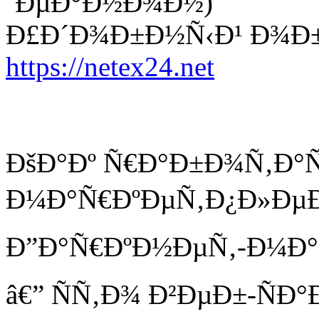
´ÐµÐ°Ð½Ð¾Ð½)
Ð£Ð´Ð¾Ð±Ð½Ñ‹Ð¹ Ð¾Ð
https://netex24.net
ÐšÐ°Ðº Ñ€Ð°Ð±Ð¾Ñ‚Ð°Ñ
Ð¼Ð°Ñ€ÐºÐµÑ‚Ð¿Ð»ÐµÐ
Ð”Ð°Ñ€ÐºÐ½ÐµÑ‚-Ð¼Ð°
â€” ÑÑ‚Ð¾ Ð²ÐµÐ±-ÑÐ°Ð