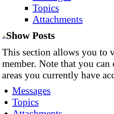
Topics
Attachments
Show Posts
This section allows you to 
member. Note that you can 
areas you currently have acc
Messages
Topics
Attachments