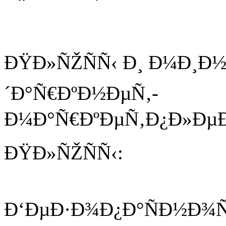
ÐŸÐ»ÑŽÑÑ‹ Ð¸ Ð¼Ð¸Ð½
´Ð°Ñ€ÐºÐ½ÐµÑ‚-
Ð¼Ð°Ñ€ÐºÐµÑ‚Ð¿Ð»ÐµÐ
ÐŸÐ»ÑŽÑÑ‹:
Ð‘ÐµÐ·Ð¾Ð¿Ð°ÑÐ½Ð¾Ñ