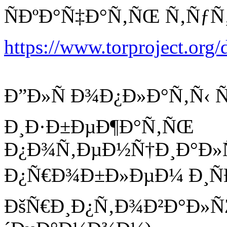
ÑÐºÐ°Ñ‡Ð°Ñ‚ÑŒ Ñ‚ÑƒÑ‚
https://www.torproject.org
Ð”Ð»Ñ Ð¾Ð¿Ð»Ð°Ñ‚Ñ‹ 
Ð¸Ð·Ð±ÐµÐ¶Ð°Ñ‚ÑŒ
Ð¿Ð¾Ñ‚ÐµÐ½Ñ†Ð¸Ð°Ð
Ð¿Ñ€Ð¾Ð±Ð»ÐµÐ¼ Ð¸Ñ
ÐšÑ€Ð¸Ð¿Ñ‚Ð¾Ð²Ð°Ð»ÑŽ