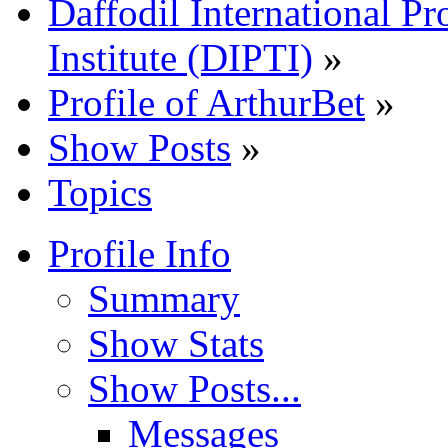
Daffodil International Pr
Institute (DIPTI)
»
Profile of ArthurBet
»
Show Posts
»
Topics
Profile Info
Summary
Show Stats
Show Posts...
Messages