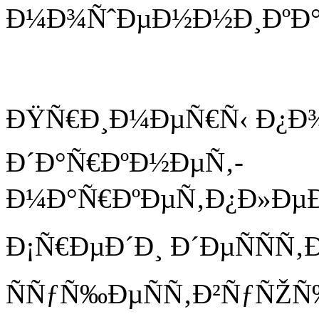
Ð¼Ð¾ÑˆÐµÐ½Ð½Ð¸ÐºÐ
ÐŸÑ€Ð¸Ð¼ÐµÑ€Ñ‹ Ð¿Ð
Ð´Ð°Ñ€ÐºÐ½ÐµÑ‚-
Ð¼Ð°Ñ€ÐºÐµÑ‚Ð¿Ð»ÐµÐ
Ð¡Ñ€ÐµÐ´Ð¸ Ð´ÐµÑÑÑ‚
ÑÑƒÑ‰ÐµÑÑ‚Ð²ÑƒÑŽ