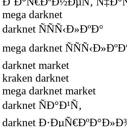
Ð´Ð°Ñ€ÐºÐ½ÐµÑ‚ Ñ‡Ð°
mega darknet
darknet ÑÑÑ‹Ð»ÐºÐ°
mega darknet ÑÑÑ‹Ð»ÐºÐ
darknet market
kraken darknet
mega darknet market
darknet ÑÐ°Ð¹Ñ‚
darknet Ð·ÐµÑ€ÐºÐ°Ð»Ð