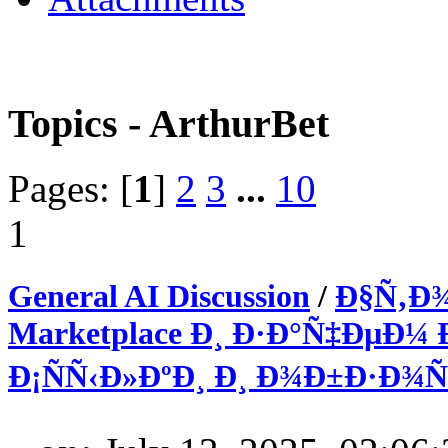
Topics - ArthurBet
Pages: [
1
]
2
3
...
10
1
General AI Discussion
/
Ð§Ñ‚Ð¾
Marketplace Ð¸ Ð·Ð°Ñ‡ÐµÐ
Ð¡ÑÑ‹Ð»ÐºÐ¸ Ð¸ Ð¾Ð±Ð·Ð¾Ñ