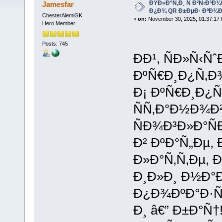
ÐºÐ¾Ð¼Ð¸ÑÑÐ¸Ð¹ (Read 567 times)
ÐŸÐ»Ð°Ñ‚Ð¸ Ñ Ð²Ñ‹Ð³Ð
Jamesfar
Ð¿Ð¾ QR Ð±ÐµÐ· ÐºÐ¾Ð¼
ChesterAlemiGK
«
on:
November 30, 2025, 01:37:17
Hero Member
Posts: 745
Ð­Ð¹, ÑÐ»Ñ‹
ÐºÑ€Ð¸Ð¿Ñ‚Ð
Ð¡ ÐºÑ€Ð¸Ð¿
ÑÑ‚Ð°Ð½Ð¾Ð²
ÑÐ¾Ð³Ð»Ð°Ñ
Ð² ÐºÐ°Ñ„Ðµ,
Ð»Ð°Ñ‚Ñ‚Ðµ, 
Ð¸Ð»Ð¸ Ð½Ð°
Ð¿Ð¾ÐºÐ°Ð·Ñ
Ð¸ â€” Ð±Ð°Ñ