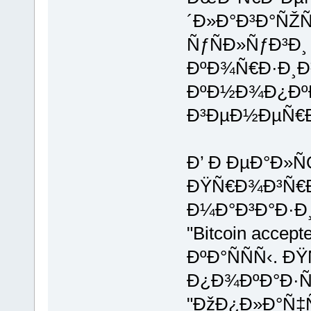
´Ð»Ð°Ð³Ð°ÑŽÑ
ÑƒÑÐ»ÑƒÐ³Ð¸
ÐºÐ¾Ñ€Ð·Ð¸Ð
ÐºÐ½Ð¾Ð¿ÐºÐ° 
Ð³ÐµÐ½ÐµÑ€Ð¸
Ð’ Ð ÐµÐ°Ð»
ÐŸÑ€Ð¾Ð³Ñ€Ð
Ð¼Ð°Ð³Ð°Ð·Ð
"Bitcoin acce
ÐºÐ°ÑÑÑ‹. 
Ð¿Ð¾ÐºÐ°Ð·Ñ
"ÐžÐ¿Ð»Ð°Ñ‡