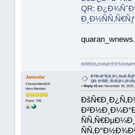
QR: Ð¿Ð¾ÑˆÐ
Ð¸Ð½ÑÑ‚Ñ€Ñƒ
quaran_wnews
ÐšÑ€ÑƒÐ¿Ð½ÐµÐ¹ÑˆÐ°Ñ Ð»ÐµÐ³
ÐŸÐ»Ð°Ñ‚Ð¸Ð¼ Ð±Ð¸Ñ‚
Jamesfar
QR: Ð²ÑÑ‘, Ñ‡Ñ‚Ð¾ Ð
ChesterAlemiGK
«
Reply #2 on:
November 30, 2025, 
Hero Member
ÐšÑ€Ð¸Ð¿Ñ‚Ð¾
Posts: 745
Ð²Ð½Ð¸Ð¼Ð°Ð½
ÑÑ‚Ñ€ÐµÐ¼Ð
ÑÑ‚Ð°Ð½Ð¾Ð²