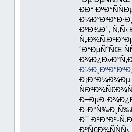
ÐÐ° ÐºÐ°ÑÑ
Ð¼Ð°Ð³Ð°Ð·Ð
ÐºÐ¾Ð´, Ñ‚Ñ‹
Ñ„Ð¾Ñ‚ÐºÐ°Ð
´Ð°ÐµÑˆÑŒ Ñ
Ð¾Ð¿Ð»Ð°Ñ‚Ð
Ð½Ð¸ÐºÐ°Ðº
Ð¡Ð°Ð¼Ð¾Ðµ 
ÑÐºÐ¾Ñ€Ð¾Ñ
Ð±ÐµÐ·Ð¾Ð¿Ð
Ð·Ð°Ñ‰Ð¸Ñ‰Ð
Ð¯ ÐºÐ°Ðº-Ñ
ÐºÑ€Ð¾ÑÑÑ‹ 