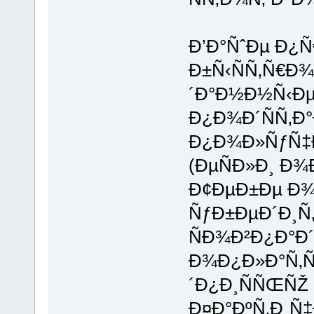
Ð’Ð°ÑˆÐµ Ð¿
Ð±Ñ‹ÑÑ‚Ñ€Ð
´Ð°Ð½Ð½Ñ‹Ðµ
Ð¿Ð¾Ð´ÑÑ‚Ð°
Ð¿Ð¾Ð»ÑƒÑ‡Ð
(ÐµÑÐ»Ð¸ Ð
Ð¢ÐµÐ±Ðµ Ð¾Ñ
ÑƒÐ±ÐµÐ´Ð¸Ñ‚
ÑÐ¾Ð²Ð¿Ð°Ð
Ð¾Ð¿Ð»Ð°Ñ‚
´Ð¿Ð¸ÑÑŒÑŽ
Ð¤Ð°ÐºÑ‚Ð¸Ñ‡