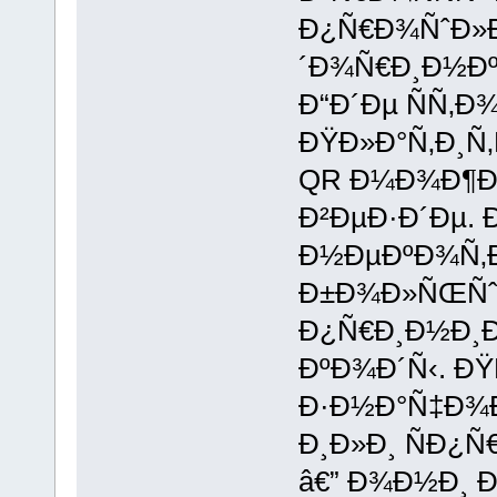
Ð¿Ñ€Ð¾ÑˆÐ»Ð¾
´Ð¾Ñ€Ð¸Ð½Ðº
Ð“Ð´Ðµ ÑÑ‚Ð
ÐŸÐ»Ð°Ñ‚Ð¸Ñ
QR Ð¼Ð¾Ð¶Ð
Ð²ÐµÐ·Ð´Ðµ. 
Ð½ÐµÐºÐ¾Ñ‚Ð
Ð±Ð¾Ð»ÑŒÑˆ
Ð¿Ñ€Ð¸Ð½Ð¸Ð
ÐºÐ¾Ð´Ñ‹. Ð
Ð·Ð½Ð°Ñ‡Ð¾Ðº
Ð¸Ð»Ð¸ ÑÐ¿Ñ
â€” Ð¾Ð½Ð¸ 