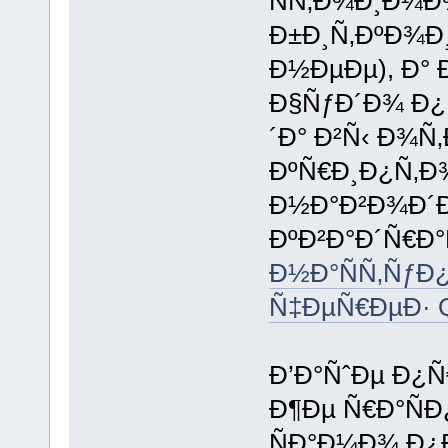
ÑÑ‚Ð¾Ð¸Ð¼Ð
Ð±Ð¸Ñ‚ÐºÐ¾Ð
Ð½ÐµÐµ), Ð° 
Ð§ÑƒÐ´Ð¾ Ð¿
´Ð° Ð²Ñ‹ Ð¾Ñ
ÐºÑ€Ð¸Ð¿Ñ‚Ð
Ð½Ð°Ð²Ð¾Ð´Ð
ÐºÐ²Ð°Ð´Ñ€Ð°
Ð½Ð°ÑÑ‚ÑƒÐ¿
Ñ‡ÐµÑ€ÐµÐ· 
Ð’Ð°ÑˆÐµ Ð¿
Ð¶Ðµ Ñ€Ð°Ñ
ÑÐ°Ð¼Ð¾ Ð¿Ð