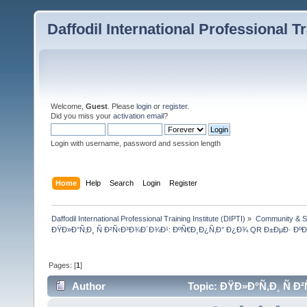
Daffodil International Professional Tr
Welcome,
Guest
. Please
login
or
register
.
Did you miss your
activation email
?
Login with username, password and session length
Home
Help
Search
Login
Register
Daffodil International Professional Training Institute (DIPTI)
»
Community & S
ÐŸÐ»Ð°Ñ‚Ð¸ Ñ Ð²Ñ‹Ð³Ð¾Ð´Ð¾Ð¹: ÐºÑ€Ð¸Ð¿Ñ‚Ð° Ð¿Ð¾ QR Ð±ÐµÐ· ÐºÐ
Pages: [
1
]
Author
Topic: ÐŸÐ»Ð°Ñ‚Ð¸ Ñ 