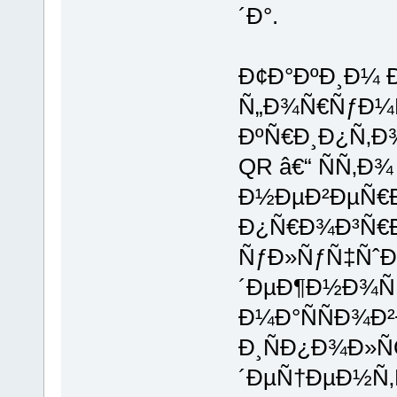
´Ð°.
Ð¢Ð°ÐºÐ¸Ð¼
Ñ„Ð¾Ñ€ÑƒÐ¼Ñ
ÐºÑ€Ð¸Ð¿Ñ‚Ð
QR â€“ ÑÑ‚Ð
Ð½ÐµÐ²ÐµÑ€
Ð¿Ñ€Ð¾Ð³Ñ€Ðµ
ÑƒÐ»ÑƒÑ‡Ñˆ
´ÐµÐ¶Ð½Ð¾ÑÑ
Ð¼Ð°ÑÑÐ¾Ð
Ð¸ÑÐ¿Ð¾Ð»
´ÐµÑ†ÐµÐ½Ñ