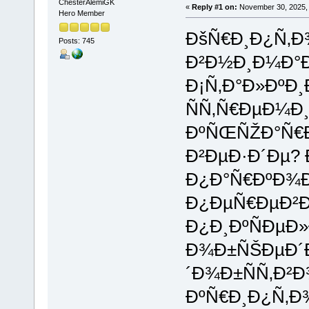
ChesterAlemiGK
«
Reply #1 on:
November 30, 2025, 
Hero Member
ÐšÑ€Ð¸Ð¿Ñ‚Ð¾
Posts: 745
Ð²Ð½Ð¸Ð¼Ð°Ð
Ð¡Ñ‚Ð°Ð»ÐºÐ¸
ÑÑ‚Ñ€ÐµÐ¼
ÐºÑŒÑŽÐ°Ñ€Ð
Ð²ÐµÐ·Ð´Ðµ? 
Ð¿Ð°Ñ€ÐºÐ¾Ð
Ð¿ÐµÑ€ÐµÐ²Ð¾
Ð¿Ð¸ÐºÑÐµÐ»Ð
Ð¾Ð±ÑŠÐµÐ´Ð
´Ð¾Ð±ÑÑ‚Ð²
ÐºÑ€Ð¸Ð¿Ñ‚Ð¾