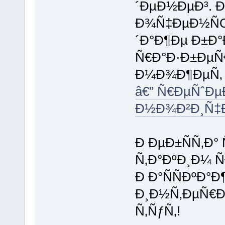
´ÐµÐ½ÐµÐ³. 
Ð¾Ñ‡ÐµÐ½ÑŒ 
´Ð°Ð¶Ðµ Ð±Ð°
Ñ€Ð°Ð·Ð±ÐµÑ€
Ð¼Ð¾Ð¶ÐµÑ‚ 
â€” Ñ€ÐµÑˆÐµ
Ð½Ð¾Ð²Ð¸Ñ‡
Ð ÐµÐ±ÑÑ‚Ð° 
Ñ‚Ð°ÐºÐ¸Ð¼ 
Ð Ð°ÑÑÐºÐ
Ð¸Ð½Ñ‚ÐµÑ€
Ñ‚ÑƒÑ‚!