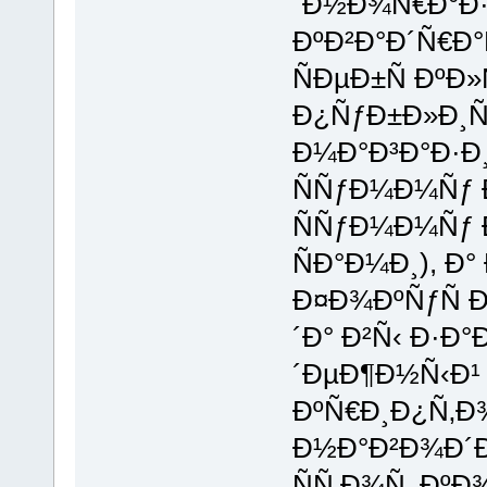
´Ð½Ð¾Ñ€Ð°Ð·
ÐºÐ²Ð°Ð´Ñ€Ð°
ÑÐµÐ±Ñ Ðº
Ð¿ÑƒÐ±Ð»Ð¸Ñ
Ð¼Ð°Ð³Ð°Ð·Ð
ÑÑƒÐ¼Ð¼Ñƒ 
ÑÑƒÐ¼Ð¼Ñƒ Ð
ÑÐ°Ð¼Ð¸), Ð
Ð¤Ð¾ÐºÑƒÑ Ð
´Ð° Ð²Ñ‹ Ð·Ð
´ÐµÐ¶Ð½Ñ‹Ð¹
ÐºÑ€Ð¸Ð¿Ñ‚Ð
Ð½Ð°Ð²Ð¾Ð´Ð
ÑÑ‚Ð¾Ñ‚ ÐºÐ