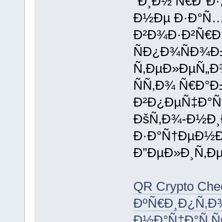
´Ð¸Ð½ Ñ€Ð°Ð·,
Ð½Ðµ Ð·Ð°Ñ
Ð²Ð¾Ð·Ð²Ñ€Ð°
ÑÐ¿Ð¾ÑÐ¾Ð
Ñ‚ÐµÐ»ÐµÑ„Ð
ÑÑ‚Ð¾ Ñ€Ð°Ð
Ð²Ð¿ÐµÑ‡Ð°Ñ
ÐšÑ‚Ð¾-Ð½Ð¸
Ð·Ð°Ñ†ÐµÐ½Ð¸
Ð”ÐµÐ»Ð¸Ñ‚Ð
QR Crypto Chec
ÐºÑ€Ð¸Ð¿Ñ‚Ð
Ð½Ð°Ñ‡Ð°Ñ‚