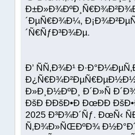
Ð±Ð»Ð¾ÐºÐ¸Ñ€Ð¾Ð²Ð¾Ð
´ÐµÑ€Ð¾Ð¼, Ð¡Ð¾Ð²ÐµÑ
´Ñ€ÑƒÐ³Ð¾Ðµ.
Ð’ ÑÑ‚Ð¾Ð¹ Ð·Ð°Ð¼ÐµÑ‚
Ð¿Ñ€Ð¾Ð²ÐµÑ€ÐµÐ½Ð½Ñ‹
Ð»Ð¸Ð½ÐºÐ¸ Ð´Ð»Ñ Ð´Ð
ÐšÐ ÐÐšÐ•Ð ÐœÐÐ ÐšÐ
2025 Ð³Ð¾Ð´Ñƒ. ÐœÑ‹ Ñ
Ñ‚Ð¾Ð»ÑŒÐºÐ¾ Ð½Ð°Ð´