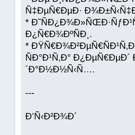
Ñ‡ÐµÑ€ÐµÐ· Ð¾Ð±Ñ‹Ñ‡Ð
* Ð˜ÑÐ¿Ð¾Ð»ÑŒÐ·ÑƒÐ¹
Ð¿Ñ€Ð¾ÐºÑÐ¸.
* ÐŸÑ€Ð¾Ð²ÐµÑ€ÑÐ¹Ñ‚Ð
ÑÐ°Ð¹Ñ‚Ð° Ð¿ÐµÑ€ÐµÐ´
´Ð°Ð½Ð½Ñ‹Ñ….
---
Ð’Ñ‹Ð²Ð¾Ð´