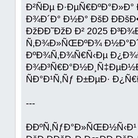
Ð²ÑÐµ Ð·ÐµÑ€ÐºÐ°Ð»Ð° 
Ð¾Ð´Ð° Ð½Ð° ÐšÐ ÐÐšÐ
ÐžÐÐ˜ÐžÐ Ð² 2025 Ð³Ð
Ñ‚Ð¾Ð»ÑŒÐºÐ¾ Ð½Ð°Ð´Ñ
ÐºÐ¾Ñ‚Ð¾Ñ€Ñ‹Ðµ Ð¿Ð¾
Ð¾Ð³Ñ€Ð°Ð½Ð¸Ñ‡ÐµÐ½Ð¸Ñ
ÑÐ°Ð¹Ñ‚Ñƒ Ð±ÐµÐ· Ð¿
---
ÐÐºÑ‚ÑƒÐ°Ð»ÑŒÐ½Ñ‹Ð¹ 