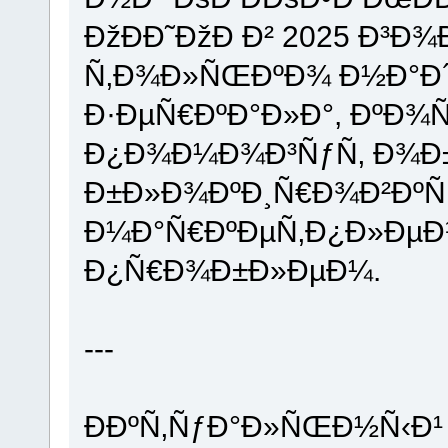
ÐžÐÐ˜ÐžÐ Ð² 2025 Ð³Ð
Ñ‚Ð¾Ð»ÑŒÐºÐ¾ Ð½Ð°Ð´
Ð·ÐµÑ€ÐºÐ°Ð»Ð°, ÐºÐ¾
Ð¿Ð¾Ð¼Ð¾Ð³ÑƒÑ‚ Ð¾Ð±
Ð±Ð»Ð¾ÐºÐ¸Ñ€Ð¾Ð²ÐºÑƒ 
Ð¼Ð°Ñ€ÐºÐµÑ‚Ð¿Ð»ÐµÐ¹
Ð¿Ñ€Ð¾Ð±Ð»ÐµÐ¼.
---
ÐÐºÑ‚ÑƒÐ°Ð»ÑŒÐ½Ñ‹Ð¹ 