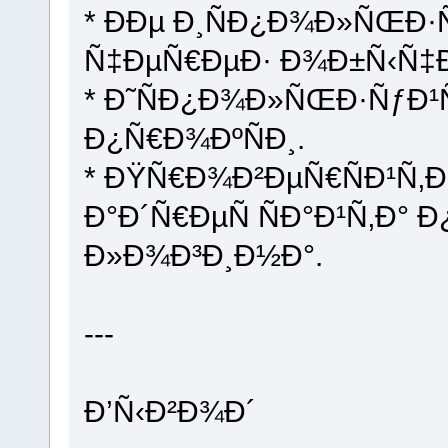
* ÐÐµ Ð¸ÑÐ¿Ð¾Ð»ÑŒÐ·Ñ
Ñ‡ÐµÑ€ÐµÐ· Ð¾Ð±Ñ‹Ñ‡Ð
* Ð˜ÑÐ¿Ð¾Ð»ÑŒÐ·ÑƒÐ¹
Ð¿Ñ€Ð¾ÐºÑÐ¸.
* ÐŸÑ€Ð¾Ð²ÐµÑ€ÑÐ¹Ñ‚
Ð°Ð´Ñ€ÐµÑ ÑÐ°Ð¹Ñ‚Ð°
Ð»Ð¾Ð³Ð¸Ð½Ð°.
---
Ð’Ñ‹Ð²Ð¾Ð´