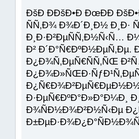
ÐšÐ ÐÐšÐ•Ð ÐœÐÐ ÐšÐ
ÑÑ‚Ð¾ Ð¾Ð´Ð¸Ð½ Ð¸Ð· 
Ð¸Ð·Ð²ÐµÑÑ‚Ð½Ñ‹Ñ… Ð
Ð² Ð´Ð°Ñ€ÐºÐ½ÐµÑ‚Ðµ.
Ð¿Ð¾Ñ‚ÐµÑ€ÑÑ‚ÑŒ Ð²
Ð¿Ð¾Ð»ÑŒÐ·ÑƒÐ¹Ñ‚Ðµ
Ð¿Ñ€Ð¾Ð²ÐµÑ€ÐµÐ½Ð½
Ð·ÐµÑ€ÐºÐ°Ð»Ð°Ð¼Ð¸ Ð
Ð¾ÑÐ½Ð¾Ð²Ð½Ñ‹Ðµ Ð¿
Ð±ÐµÐ·Ð¾Ð¿Ð°ÑÐ½Ð¾Ñ