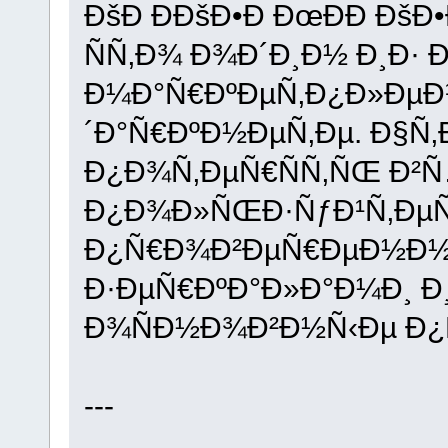
ÐšÐ ÐÐšÐ•Ð ÐœÐÐ ÐšÐ
ÑÑ‚Ð¾ Ð¾Ð´Ð¸Ð½ Ð¸Ð·
Ð¼Ð°Ñ€ÐºÐµÑ‚Ð¿Ð»ÐµÐ¹
´Ð°Ñ€ÐºÐ½ÐµÑ‚Ðµ. Ð§Ñ
Ð¿Ð¾Ñ‚ÐµÑ€ÑÑ‚ÑŒ Ð²
Ð¿Ð¾Ð»ÑŒÐ·ÑƒÐ¹Ñ‚Ðµ
Ð¿Ñ€Ð¾Ð²ÐµÑ€ÐµÐ½Ð½
Ð·ÐµÑ€ÐºÐ°Ð»Ð°Ð¼Ð¸ Ð
Ð¾ÑÐ½Ð¾Ð²Ð½Ñ‹Ðµ Ð¿Ñ
---