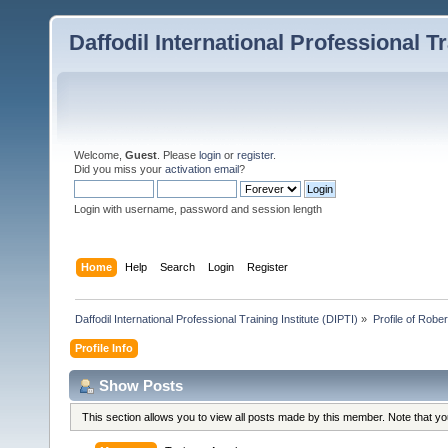
Daffodil International Professional Tr
Welcome,
Guest
. Please
login
or
register
.
Did you miss your
activation email
?
Login with username, password and session length
Home
Help
Search
Login
Register
Daffodil International Professional Training Institute (DIPTI)
»
Profile of Rob
Profile Info
Show Posts
This section allows you to view all posts made by this member. Note that y