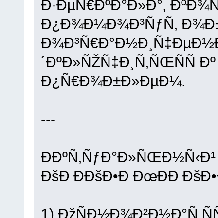
Ð·ÐµÑ€ÐºÐ°Ð»Ð°, ÐºÐ¾
Ð¿Ð¾Ð¼Ð¾Ð³ÑƒÑ‚ Ð¾Ð±
Ð¾Ð³Ñ€Ð°Ð½Ð¸Ñ‡ÐµÐ½Ð
´ÐºÐ»ÑŽÑ‡Ð¸Ñ‚ÑŒÑÑ Ðº
Ð¿Ñ€Ð¾Ð±Ð»ÐµÐ¼.
---
ÐÐºÑ‚ÑƒÐ°Ð»ÑŒÐ½Ñ‹Ð¹ 
ÐšÐ ÐÐšÐ•Ð ÐœÐÐ ÐšÐ
1) ÐžÑÐ½Ð¾Ð²Ð½Ð°Ñ Ñ