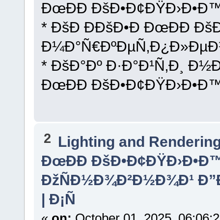
ÐœÐÐ ÐšÐ•Ð¢ÐŸÐ›Ð•Ð™Ð
* ÐšÐ ÐÐšÐ•Ð ÐœÐÐ Ð
Ð¼Ð°Ñ€ÐºÐµÑ‚Ð¿Ð»ÐµÐ¹
* ÐšÐ°Ðº Ð·Ð°Ð¹Ñ‚Ð¸ Ð½Ð
ÐœÐÐ ÐšÐ•Ð¢ÐŸÐ›Ð•Ð™Ð
2
Lighting and Renderin
ÐœÐÐ ÐšÐ•Ð¢ÐŸÐ›Ð•Ð™Ð
ÐžÑÐ½Ð¾Ð²Ð½Ð¾Ð¹ Ð”
| Ð¡Ñ
«
on:
October 01, 2025, 06:06: