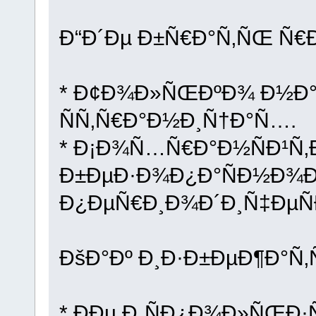
Ð“Ð´Ðµ Ð±Ñ€Ð°Ñ‚ÑŒ Ñ€Ð
* Ð¢Ð¾Ð»ÑŒÐºÐ¾ Ð½Ð
ÑÑ‚Ñ€Ð°Ð½Ð¸Ñ†Ð°Ñ….
* Ð¡Ð¾Ñ…Ñ€Ð°Ð½ÑÐ¹Ñ‚Ðµ
Ð±ÐµÐ·Ð¾Ð¿Ð°ÑÐ½Ð¾Ð¼
Ð¿ÐµÑ€Ð¸Ð¾Ð´Ð¸Ñ‡ÐµÑ
ÐšÐ°Ðº Ð¸Ð·Ð±ÐµÐ¶Ð°Ñ‚
* ÐÐµ Ð¸ÑÐ¿Ð¾Ð»ÑŒÐ·Ñ